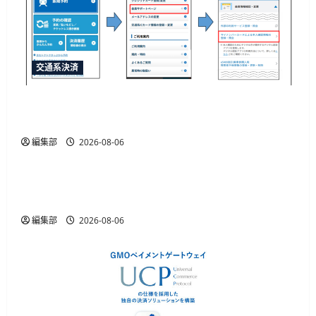
交通系決済
JR西日本がマイナカード本人確認による年齢限
定割引きっぷを発売、運賃20%割引
編集部
2026-08-06
ID・規制
金融庁が犯収法施行規則改正命令を施行、熊本
地震の寄附金送金や被災者確認を柔軟化
編集部
2026-08-06