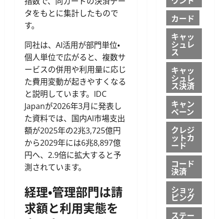
指数で、同カードの決済デー
タをもとに集計したもので
カード
す。
キャッ
シュレ
同社は、AI活用が部門単位・
ス
個人単位で広がると、複数サ
ービスの併用や利用量に応じ
キャッ
シュレ
た費用変動が起きやすくなる
ス決済
と説明しています。IDC
キャン
Japanが2026年3月に発表し
ペーン
た資料では、国内AI市場支出
クレジ
額が2025年の2兆3,725億円
ットカ
から2029年には6兆8,897億
ード
円へ、2.9倍に拡大すると予
コード
測されています。
決済
経理・管理部門は請
ショッ
ピング
求額と利用実態を
ステー