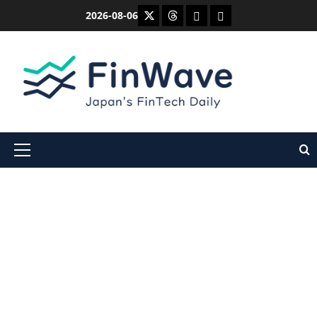
内
X
Threads
Bluesky
Mastodon
2026-08-06
容
を
ス
キ
ッ
プ
メ
イ
ン
メ
ニ
ュ
ー