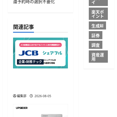
還予約時の選択不要化
イ
ー
楽天ポ
シ
イント
ョ
生成AI
関連記事
証券
ン
調査
資産運
用
企業・財務テック
JCBとシェアフルが提携、
加盟店のアルバイト不足
解決に向け初のHR協定
編集部
2026-08-05