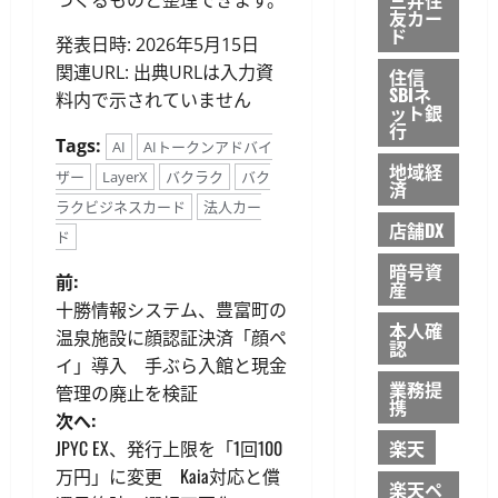
友カー
ド
発表日時: 2026年5月15日
関連URL: 出典URLは入力資
住信
SBIネ
料内で示されていません
ット銀
行
Tags:
AI
AIトークンアドバイ
地域経
ザー
LayerX
バクラク
バク
済
ラクビジネスカード
法人カー
店舗DX
ド
暗号資
投
前:
産
十勝情報システム、豊富町の
稿
本人確
温泉施設に顔認証決済「顔ペ
認
イ」導入 手ぶら入館と現金
ナ
業務提
管理の廃止を検証
携
ビ
次へ:
JPYC EX、発行上限を「1回100
楽天
ゲ
万円」に変更 Kaia対応と償
楽天ペ