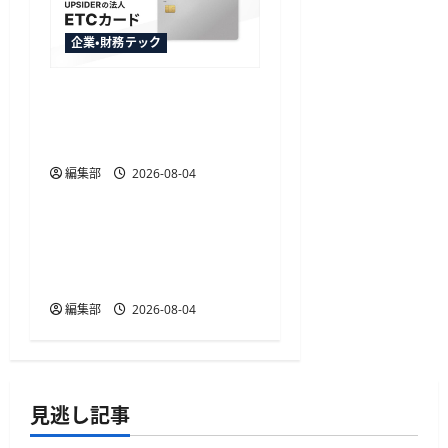
企業・財務テック
UPSIDERがクレカ紐付け不
要の法人向けETCカードを
提供開始、年会費無料
編集部
2026-08-04
企業・財務テック
Visaが不正検出のBioCatch
を24億ドルで買収合意、
決済前の対策強化へ
編集部
2026-08-04
見逃し記事