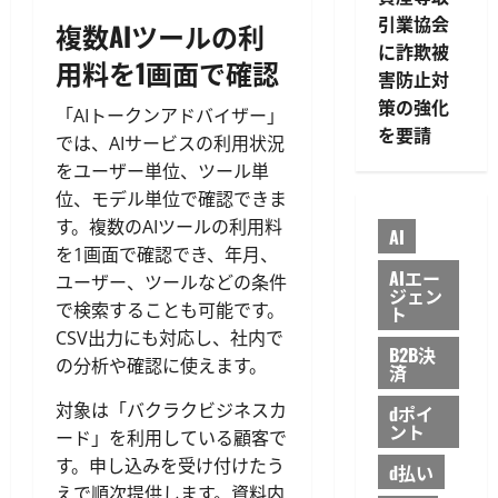
引業協会
複数AIツールの利
に詐欺被
用料を1画面で確認
害防止対
策の強化
「AIトークンアドバイザー」
を要請
では、AIサービスの利用状況
をユーザー単位、ツール単
位、モデル単位で確認できま
す。複数のAIツールの利用料
AI
を1画面で確認でき、年月、
AIエー
ユーザー、ツールなどの条件
ジェン
で検索することも可能です。
ト
CSV出力にも対応し、社内で
B2B決
の分析や確認に使えます。
済
対象は「バクラクビジネスカ
dポイ
ント
ード」を利用している顧客で
す。申し込みを受け付けたう
d払い
えで順次提供します。資料内