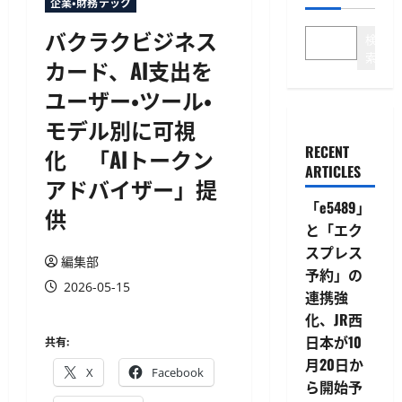
企業・財務テック
バクラクビジネス
検
索
カード、AI支出を
ユーザー・ツール・
モデル別に可視
RECENT
化 「AIトークン
ARTICLES
アドバイザー」提
「e5489」
供
と「エク
スプレス
編集部
予約」の
2026-05-15
連携強
化、JR西
日本が10
共有:
月20日か
X
Facebook
ら開始予