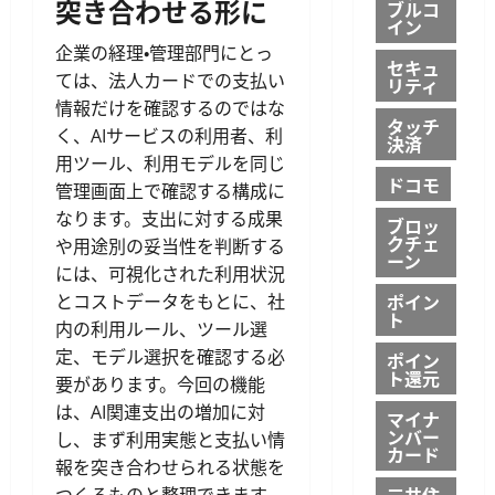
突き合わせる形に
ブルコ
イン
企業の経理・管理部門にとっ
セキュ
ては、法人カードでの支払い
リティ
情報だけを確認するのではな
タッチ
く、AIサービスの利用者、利
決済
用ツール、利用モデルを同じ
ドコモ
管理画面上で確認する構成に
なります。支出に対する成果
ブロッ
クチェ
や用途別の妥当性を判断する
ーン
には、可視化された利用状況
ポイン
とコストデータをもとに、社
ト
内の利用ルール、ツール選
定、モデル選択を確認する必
ポイン
ト還元
要があります。今回の機能
は、AI関連支出の増加に対
マイナ
ンバー
し、まず利用実態と支払い情
カード
報を突き合わせられる状態を
三井住
つくるものと整理できます。