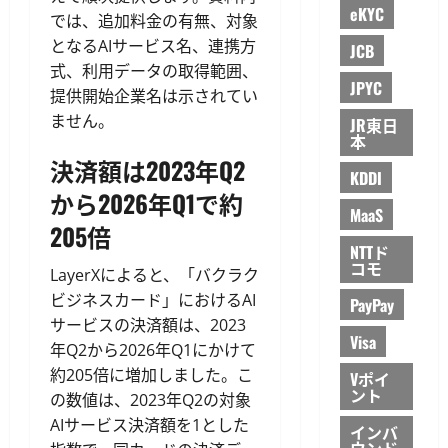
eKYC
では、追加料金の有無、対象
となるAIサービス名、連携方
JCB
式、利用データの取得範囲、
JPYC
提供開始企業名は示されてい
ません。
JR東日
本
決済額は2023年Q2
KDDI
から2026年Q1で約
MaaS
205倍
NTTド
コモ
LayerXによると、「バクラク
ビジネスカード」におけるAI
PayPay
サービスの決済額は、2023
Visa
年Q2から2026年Q1にかけて
約205倍に増加しました。こ
Vポイ
ント
の数値は、2023年Q2の対象
AIサービス決済額を1とした
インバ
ウンド