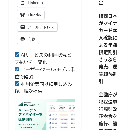
定
LinkedIn
Bluesky
JR西日本
がマイナ
メールアドレス
カード本
人確認に
印刷
よる年齢
限定割引
AIサービスの利用状況と
きっぷを
支払いを一覧化
発売、運
ユーザー・ツール・モデル単
賃20%割
位で確認
引
利用企業向けに申し込み
後、順次提供
金融庁が
犯収法施
行規則改
正命令を
施行、熊