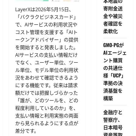
本地震の
寄附金送
LayerXは2026年5月15日、
金や被災
「バクラクビジネスカード」
者確認を
で、AIサービスの利用状況や
柔軟化
コスト管理を支援する「AIト
ークンアドバイザー」の提供
GMO-PGが
を開始すると発表しました。
AIエージェ
AIサービスの支払い情報だけ
ント購買
でなく、ユーザー単位、ツー
の共通仕
ル単位、モデル単位の利用状
様「UCP」
況をあわせて確認できるよう
準拠の決
にする機能です。従来は請求
済基盤を
額だけでは把握しづらかった
構築
「誰が、どのツールを、どの
程度利用しているのか」を、
金融庁と
支払い情報と利用実態の両面
警察庁、
から見られるようにする点が
日本暗号
差分です。
資産等取