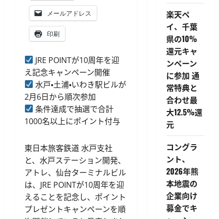
楽天ペ
メールアドレス
イ、千葉
印刷
県の10%
還元キャ
JRE POINTが10周年を迎
ンペーン
え記念キャンペーン開催
に参加 通
水戸・土浦・いわき駅ビルが
常特典と
2月6日から順次参加
合わせ最
条件達成で抽選で合計
大12.5%還
1000名以上にポイント付与
元
コングラ
東日本旅客鉄道 水戸支社
ント、
と、水戸ステーション開発、
2026年熊
アトレ、仙台ターミナルビル
本地震の
は、JRE POINTが10周年を迎
企業向け
えることを記念し、ポイント
募金でキ
プレゼントキャンペーンを順