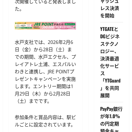
ャッシュ
次開催していると発表しまし
レス決済
た。
を開始
YTGATEと
DGビジネ
水戸支社では、2026年2月6
ステクノ
日（金）から28日（土）ま
ロジー、
での期間、水戸エクセル、プ
決済最適
レイアトレ土浦、エスパルい
化サービ
わきと連携し、JRE POINTプ
ス
レゼントキャンペーンを実施
「YTGuard
します。エントリー期間は1
」を共同
月29日（木）から2月28日
展開
（土）までです。
PayPay銀行
が年1.0%
参加条件と賞品内容は、駅ビ
の円定期
ルごとに設定されています。
預金キャ