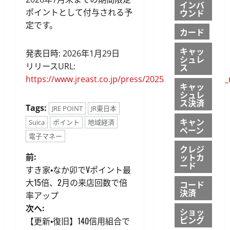
インバ
ポイントとして付与される予
ウンド
定です。
カード
キャッ
発表日時: 2026年1月29日
シュレ
リリースURL:
ス
https://www.jreast.co.jp/press/2025/mito/20260129
キャッ
シュレ
ス決済
Tags:
JRE POINT
JR東日本
キャン
Suica
ポイント
地域経済
ペーン
電子マネー
クレジ
投
前:
ットカ
ード
すき家・なか卯でVポイント最
稿
大15倍、2月の来店回数で倍
コード
決済
率アップ
ナ
次へ:
ショッ
ビ
ピング
【更新・復旧】140信用組合で