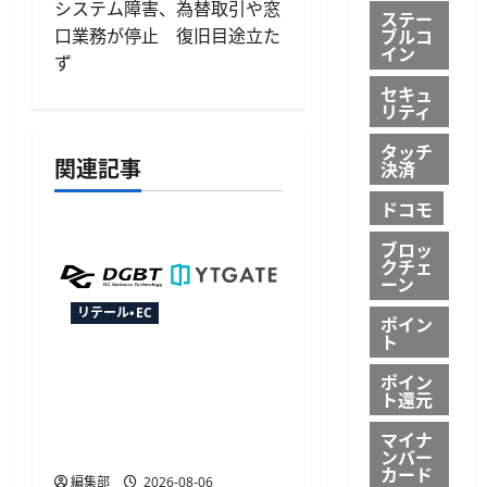
システム障害、為替取引や窓
ステー
ゲ
口業務が停止 復旧目途立た
ブルコ
イン
ず
ー
セキュ
リティ
シ
タッチ
ョ
関連記事
決済
ン
ドコモ
ブロッ
クチェ
ーン
リテール・EC
ポイン
ト
YTGATEとDGビジネステク
ポイン
ノロジー、決済最適化サ
ト還元
ービス「YTGuard」を共同
マイナ
展開
ンバー
カード
編集部
2026-08-06