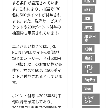
d払い
する条件が設定されていま
す。これにより、抽選で130
eKYC
名に500ポイントが付与され
JCB
ます。また、洗浄サービスチ
ケットや200ポイント付与の
JPYC
抽選枠も用意されています。
JR東日
本
エスパルいわきでは、JRE
KDDI
POINT WEBサイトの新規登
MaaS
録とエントリー、合計500円
（税抜）以上のお買い物が条
NTTド
件で、抽選で60名に500ポイ
コモ
ントが付与されるとしていま
PayPay
す。
Visa
ポイント付与は2026年3月中
Vポイ
ント
旬以降を予定しており、
2026年7月末までの期間限定