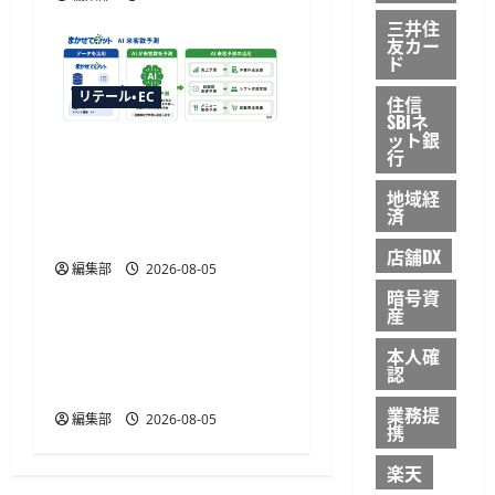
三井住
友カー
ド
リテール・EC
住信
SBIネ
ット銀
ジャストプランニングが
行
「AI来客予測」を提供開
地域経
始、最大1か月先まで15分
済
単位で予測
店舗DX
編集部
2026-08-05
リテール・EC
暗号資
産
楽天トラベル、ボーナス
本人確
プログラムの特典を予約
認
時の即時割引に変更
業務提
編集部
2026-08-05
携
楽天