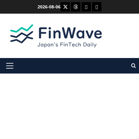
内
X
Threads
Bluesky
Mastodon
2026-08-06
容
を
ス
キ
ッ
プ
メ
イ
ン
メ
ニ
ュ
ー