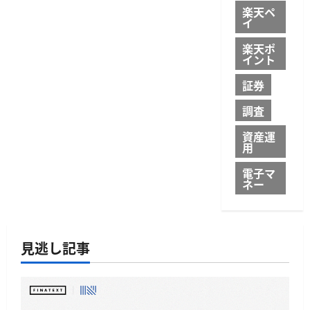
楽天ペ
イ
楽天ポ
イント
証券
調査
資産運
用
電子マ
ネー
見逃し記事