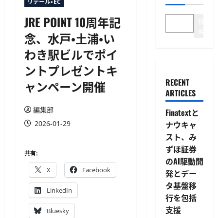
リテール・EC
JRE POINT 10周年記
検
索
念、水戸・土浦・い
わき駅ビルでポイ
ントプレゼントキ
RECENT
ャンペーン開催
ARTICLES
編集部
Finatextと
2026-01-29
ナウキャ
スト、み
ずほ証券
共有:
のAI駆動開
X
Facebook
発とデー
タ基盤移
LinkedIn
行を包括
支援
Bluesky