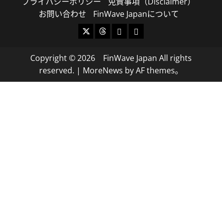
プライバシーポリシー
免責事項（Disclaimer）
お問い合わせ
FinWave Japanについて
X
Threads
Bluesky
Mastodon
Copyright © 2026 FinWave Japan All rights
reserved.
|
MoreNews
by AF themes。