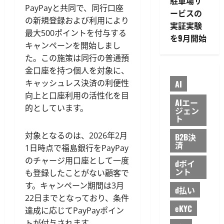
駐車場サ
PayPayと共同で、同行口座
ービスの
の新規登録および利用により
実証実験
最大500ポイントを付与する
を9月開始
キャンペーンを開始しまし
た。この施策は同行の普通預
金口座を持つ個人を対象に、
キャッシュレス決済の利便性
AI
向上と口座利用の活性化を目
AIエー
的としています。
ジェン
ト
対象となるのは、2026年2月
B2B決
済
1日時点で福島銀行をPayPay
のチャージ用口座として一度
dポイ
ント
も登録したことがない顧客で
す。キャンペーン期間は3月
d払い
22日までとなっており、条件
eKYC
達成に応じてPayPayポイン
トが付与されます。