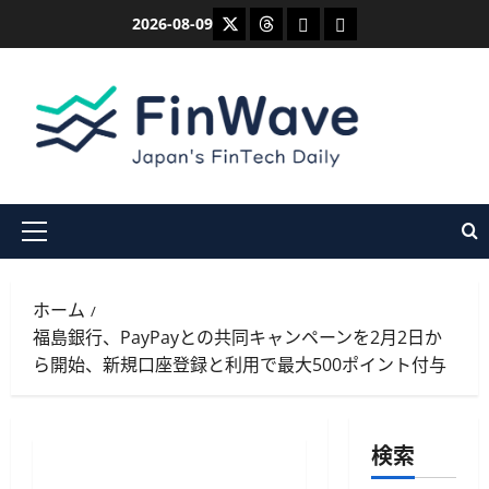
内
X
Threads
Bluesky
Mastodon
2026-08-09
容
を
ス
キ
ッ
プ
メ
イ
ン
ホーム
メ
福島銀行、PayPayとの共同キャンペーンを2月2日か
ニ
ら開始、新規口座登録と利用で最大500ポイント付与
ュ
ー
検索