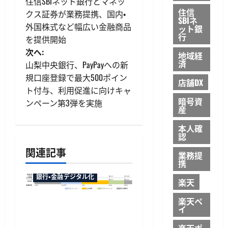
住信SBIネット銀行とマネッ
稿
住信
クス証券が業務提携、国内・
SBIネ
外国株式など幅広い金融商品
ット銀
ナ
行
を提供開始
ビ
次へ:
地域経
済
山梨中央銀行、PayPayへの新
ゲ
規口座登録で最大500ポイン
店舗DX
ト付与、利用促進に向けキャ
ー
暗号資
ンペーン第3弾を実施
産
シ
本人確
認
ョ
関連記事
業務提
ン
携
銀行・金融デジタル化
楽天
楽天ペ
マネックス証券が米国株
イ
の23時間取引に対応へ、
楽天ポ