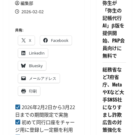
弥生が
編集部
「弥生の
2026-02-02
記帳代行
AI」β版を
共有:
提供開
始、PAP会
X
Facebook
員向けに
LinkedIn
無料で
Bluesky
総務省な
ど7府省
メールアドレス
庁、Meta
印刷
やXなど大
手SNS5社
になりす
2026年2月2日から3月22
まし詐欺
日までの期間限定で実施
広告の対
初めて同行口座をチャー
策強化を
ジ用に登録し一定額を利用