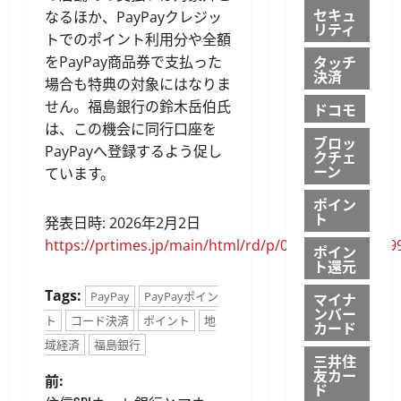
セキュ
なるほか、PayPayクレジッ
リティ
トでのポイント利用分や全額
タッチ
をPayPay商品券で支払った
決済
場合も特典の対象にはなりま
せん。福島銀行の鈴木岳伯氏
ドコモ
は、この機会に同行口座を
ブロッ
PayPayへ登録するよう促し
クチェ
ーン
ています。
ポイン
ト
発表日時: 2026年2月2日
https://prtimes.jp/main/html/rd/p/000000016.00009
ポイン
ト還元
Tags:
マイナ
PayPay
PayPayポイン
ンバー
ト
コード決済
ポイント
地
カード
域経済
福島銀行
三井住
友カー
投
前:
ド