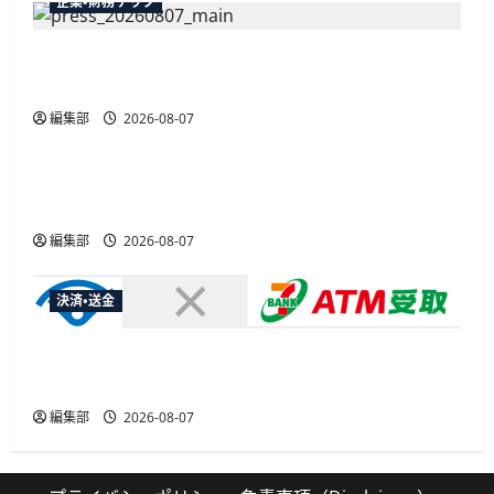
企業・財務テック
弥生が「弥生の記帳代行AI」β版を提供開始、
PAP会員向けに無料で
編集部
2026-08-07
広告
総務省など7府省庁、MetaやXなど大手SNS5社に
なりすまし詐欺広告の対策強化を合同要請
編集部
2026-08-07
決済・送金
セブン・ペイメントサービス、須賀川市の妊婦支
援給付金に「ATM受取」を提供開始
編集部
2026-08-07