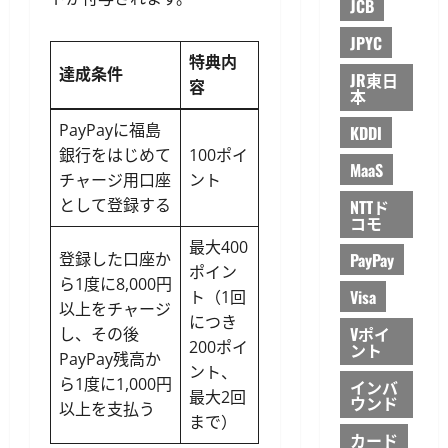
JCB
JPYC
特典内
達成条件
JR東日
容
本
PayPayに福島
KDDI
銀行をはじめて
100ポイ
MaaS
チャージ用口座
ント
として登録する
NTTド
コモ
最大400
PayPay
登録した口座か
ポイン
ら1度に8,000円
Visa
ト（1回
以上をチャージ
につき
Vポイ
し、その後
200ポイ
ント
PayPay残高か
ント、
ら1度に1,000円
インバ
最大2回
ウンド
以上を支払う
まで）
カード