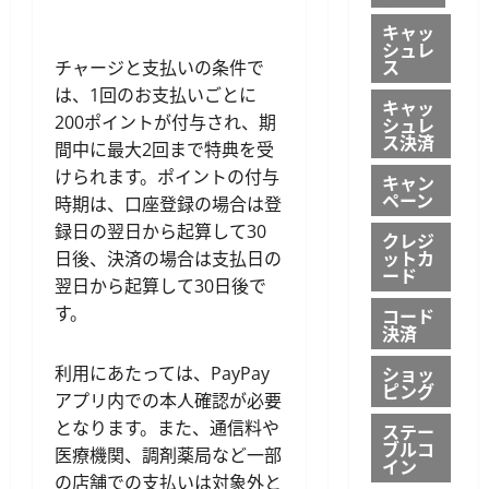
キャッ
シュレ
ス
チャージと支払いの条件で
は、1回のお支払いごとに
キャッ
200ポイントが付与され、期
シュレ
ス決済
間中に最大2回まで特典を受
けられます。ポイントの付与
キャン
ペーン
時期は、口座登録の場合は登
録日の翌日から起算して30
クレジ
ットカ
日後、決済の場合は支払日の
ード
翌日から起算して30日後で
す。
コード
決済
ショッ
利用にあたっては、PayPay
ピング
アプリ内での本人確認が必要
となります。また、通信料や
ステー
ブルコ
医療機関、調剤薬局など一部
イン
の店舗での支払いは対象外と