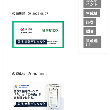
12月6日から日中の取引が
イント
可能に
生成AI
編集部
2026-08-07
証券
調査
資産運
銀行・金融デジタル化
用
三菱UFJ銀行の請求書買取
にTRUSTDOCK導入、公的
個人認証を活用
編集部
2026-08-06
銀行・金融デジタル化