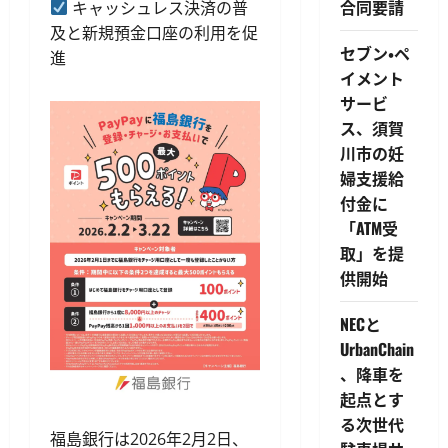
合同要請
キャッシュレス決済の普
及と新規預金口座の利用を促
セブン・ペ
進
イメント
サービ
ス、須賀
川市の妊
婦支援給
付金に
「ATM受
取」を提
供開始
NECと
UrbanChain
、降車を
起点とす
る次世代
福島銀行は2026年2月2日、