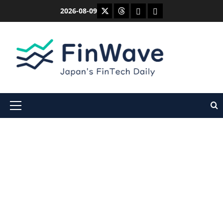
内
X
Threads
Bluesky
Mastodon
2026-08-09
容
を
ス
キ
ッ
プ
メ
イ
ン
メ
ニ
ュ
ー