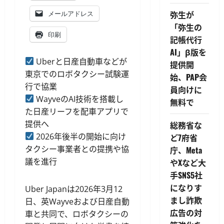
弥生が
メールアドレス
「弥生の
印刷
記帳代行
AI」β版を
Uberと日産自動車などが
提供開
東京でのロボタクシー試験運
始、PAP会
行で協業
員向けに
WayveのAI技術を搭載し
無料で
た日産リーフを配車アプリで
提供へ
総務省な
2026年後半の開始に向け
ど7府省
タクシー事業者との提携や協
庁、Meta
議を進行
やXなど大
手SNS5社
になりす
Uber Japanは2026年3月12
まし詐欺
日、英Wayveおよび日産自動
広告の対
車と共同で、ロボタクシーの