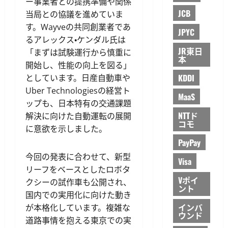
ー事業者との提携準備や関係
JCB
当局との協議を進めていま
す。Wayveの共同創業者であ
JPYC
るアレックス・ケンダル氏は
JR東日
「まずは試験運行から慎重に
本
開始し、性能の向上を図る」
KDDI
としています。日産自動車や
Uber Technologiesの経営ト
MaaS
ップも、日本特有の交通課題
NTTド
解決に向けた自動運転の展開
コモ
に意欲を示しました。
PayPay
今回の発表に合わせて、新型
Visa
リーフをベースとしたロボタ
Vポイ
クシーの試作車も公開され、
ント
国内での実用化に向けた動き
インバ
が本格化しています。複雑な
ウンド
道路事情を抱える東京での実