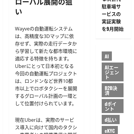
ローバル展開の狙
駐車場サ
い
ービスの
実証実験
を9月開始
Wayveの自動運転システム
は、高精度な3Dマップに依
存せず、実際の走行データか
ら学習して新たな都市環境に
AI
適応する特徴を持ちます。
Uberにとって日本初となる
AIエー
ジェン
今回の自動運転プロジェクト
ト
は、ロンドンなど世界10都
B2B決
市以上でロボタクシーを展開
済
するグローバル計画の一環と
して位置付けられています。
dポイ
ント
d払い
現在Uberは、実際のサービ
ス導入に向けて国内のタクシ
eKYC