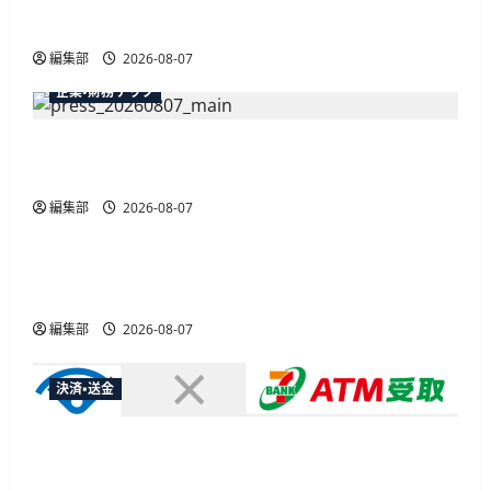
最大30ボーナスLSP獲得の好機
編集部
2026-08-07
企業・財務テック
弥生が「弥生の記帳代行AI」β版を提供開始、
PAP会員向けに無料で
編集部
2026-08-07
広告
総務省など7府省庁、MetaやXなど大手SNS5社に
なりすまし詐欺広告の対策強化を合同要請
編集部
2026-08-07
決済・送金
セブン・ペイメントサービス、須賀川市の妊婦支
援給付金に「ATM受取」を提供開始