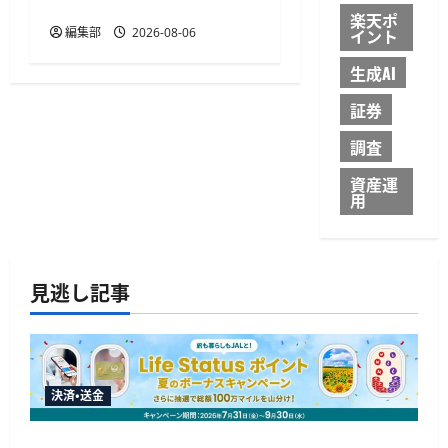
用可能
楽天ポ
イント
編集部
2026-08-06
生成AI
証券
調査
資産運
用
見逃し記事
決済・送金
JALカードが夏のボーナスキャンペーンを開催、