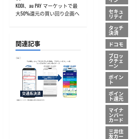
ビ
KDDI、au PAY マーケットで最
ゲ
セキュ
大50%還元の買い回り企画へ
リティ
ー
タッチ
決済
シ
関連記事
ドコモ
ョ
ブロッ
クチェ
ン
ーン
ポイン
ト
ポイン
交通系決済
ト還元
「e5489」と「エクスプレ
マイナ
ンバー
ス予約」の連携強化、JR
カード
西日本が10月20日から開
三井住
始予定
友カー