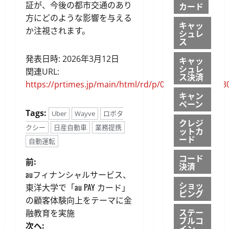
証が、今後の都市交通のあり
カード
方にどのような影響を与える
キャッ
か注視されます。
シュレ
ス
発表日時: 2026年3月12日
キャッ
シュレ
関連URL:
ス決済
https://prtimes.jp/main/html/rd/p/000000095.00013
キャン
ペーン
Tags:
Uber
Wayve
ロボタ
クレジ
クシー
日産自動車
業務提携
ットカ
ード
自動運転
コード
投
前:
決済
auフィナンシャルサービス、
稿
ショッ
東洋大学で「au PAY カード」
ピング
の顧客体験向上をテーマに金
ナ
ステー
融教育を実施
ブルコ
次へ:
イン