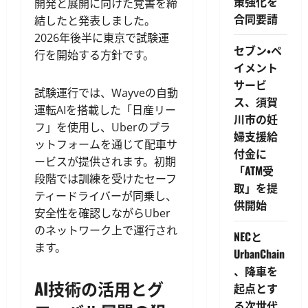
策強化を
開発と展開に向けた覚書を締
合同要請
結したと発表しました。
2026年後半に東京で試験運
セブン・ペ
行を開始する方針です。
イメント
サービ
試験運行では、Wayveの自動
ス、須賀
運転AIを搭載した「日産リー
川市の妊
フ」を使用し、Uberのプラ
婦支援給
ットフォームを通じて配車サ
付金に
ービスが提供されます。初期
「ATM受
段階では訓練を受けたセーフ
取」を提
ティードライバーが同乗し、
供開始
安全性を確認しながらUber
のネットワーク上で運行され
NECと
ます。
UrbanChain
、降車を
AI技術の活用とグ
起点とす
る次世代