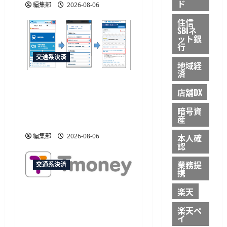
ド
編集部
2026-08-06
住信
SBIネ
ット銀
行
交通系決済
地域経
済
JR西日本がマイナカード
店舗DX
本人確認による年齢限定
割引きっぷを発売、運賃
暗号資
産
20%割引
本人確
編集部
2026-08-06
認
業務提
交通系決済
携
JCB、韓国のモバイル
楽天
TmoneyでApple Payチャー
楽天ペ
ジに対応 アプリ内から利
イ