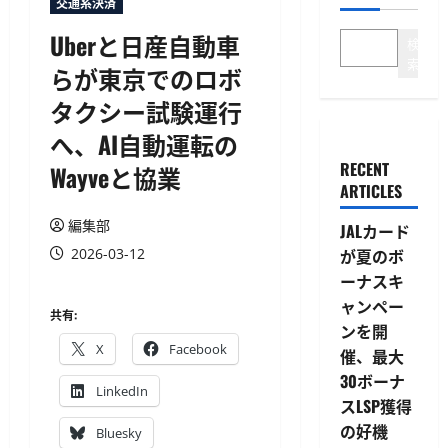
交通系決済
Uberと日産自動車
検
索
らが東京でのロボ
タクシー試験運行
へ、AI自動運転の
RECENT
Wayveと協業
ARTICLES
編集部
JALカード
2026-03-12
が夏のボ
ーナスキ
ャンペー
共有:
ンを開
X
Facebook
催、最大
30ボーナ
LinkedIn
スLSP獲得
の好機
Bluesky