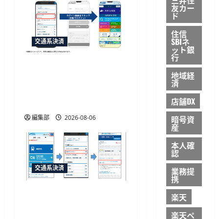
友カー
ド
住信
SBIネ
交通系決済
ット銀
行
「e5489」と「エクスプレ
地域経
ス予約」の連携強化、JR
済
西日本が10月20日から開
店舗DX
始予定
編集部
2026-08-06
暗号資
産
本人確
認
交通系決済
業務提
携
JR西日本がマイナカード
楽天
本人確認による年齢限定
楽天ペ
割引きっぷを発売、運賃