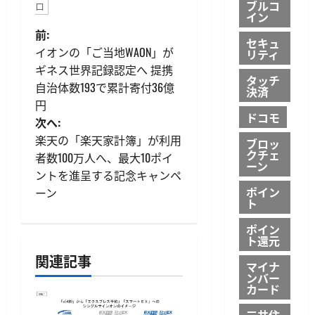
ブルコ
ロ
イン
投
前:
セキュ
イオンの「ご当地WAON」が
リティ
稿
ギネス世界記録認定へ 提携
タッチ
自治体数193で累計寄付36億
ナ
決済
円
ドコモ
ビ
次へ:
楽天の「楽天家計簿」が利用
ブロッ
ゲ
クチェ
者数100万人へ、最大10ポイ
ーン
ントを進呈する記念キャンペ
ー
ポイン
ーン
ト
シ
ポイン
ョ
ト還元
関連記事
マイナ
ン
ンバー
カード
三井住