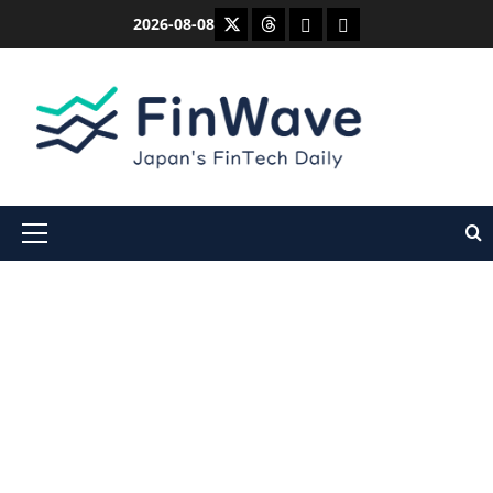
内
X
Threads
Bluesky
Mastodon
2026-08-08
容
を
ス
キ
ッ
プ
メ
イ
ン
メ
ニ
ュ
ー