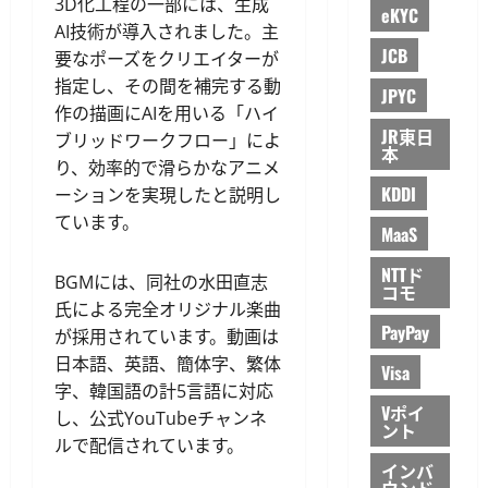
3D化工程の一部には、生成
eKYC
AI技術が導入されました。主
JCB
要なポーズをクリエイターが
指定し、その間を補完する動
JPYC
作の描画にAIを用いる「ハイ
JR東日
ブリッドワークフロー」によ
本
り、効率的で滑らかなアニメ
KDDI
ーションを実現したと説明し
ています。
MaaS
NTTド
BGMには、同社の水田直志
コモ
氏による完全オリジナル楽曲
PayPay
が採用されています。動画は
日本語、英語、簡体字、繁体
Visa
字、韓国語の計5言語に対応
Vポイ
し、公式YouTubeチャンネ
ント
ルで配信されています。
インバ
ウンド