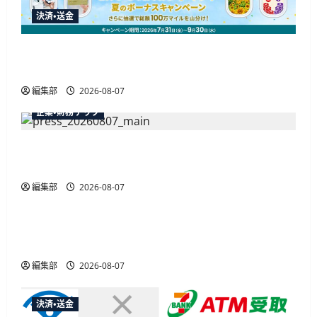
決済・送金
JALカードが夏のボーナスキャンペーンを開催、
最大30ボーナスLSP獲得の好機
編集部
2026-08-07
企業・財務テック
弥生が「弥生の記帳代行AI」β版を提供開始、
PAP会員向けに無料で
編集部
2026-08-07
広告
総務省など7府省庁、MetaやXなど大手SNS5社に
なりすまし詐欺広告の対策強化を合同要請
編集部
2026-08-07
決済・送金