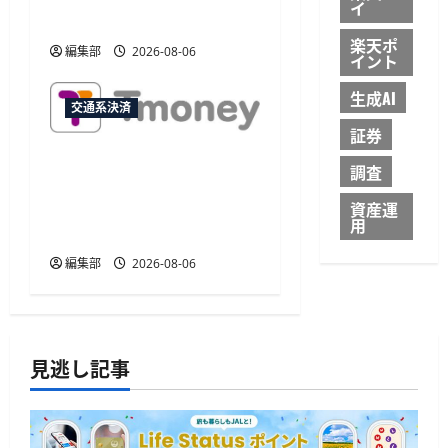
イ
20%割引
楽天ポ
編集部
2026-08-06
イント
生成AI
交通系決済
証券
JCB、韓国のモバイル
調査
TmoneyでApple Payチャー
資産運
ジに対応 アプリ内から利
用
用可能
編集部
2026-08-06
見逃し記事