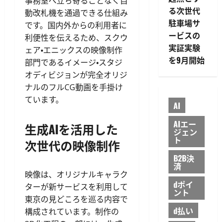
事務室へ立ち寄ることなく自
る次世代
動改札機を通過できる仕組み
駐車場サ
です。国内外からの利用者に
ービスの
利便性を伝えるため、スクウ
実証実験
ェア・エニックスの映像制作
を9月開始
部門であるイメージ・スタジ
オディビジョンが完全オリジ
ナルのフルCG動画を手掛け
ています。
AI
AIエー
生成AIを活用した
ジェン
ト
次世代の映像制作
B2B決
済
映像は、オリジナルキャラク
dポイ
ターが新サービスを利用して
ント
東京の見どころを巡る内容で
d払い
構成されています。制作の