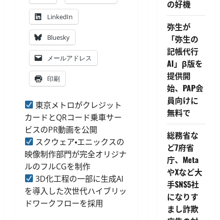
の好機
LinkedIn
弥生が
Bluesky
「弥生の
記帳代行
メールアドレス
AI」β版を
提供開
印刷
始、PAP会
員向けに
東京メトロがクレジット
無料で
カードとQRコード乗車サー
ビスのPR動画を公開
総務省な
スクウェア・エニックスの
ど7府省
映像制作部門が完全オリジナ
庁、Meta
ルのフルCGを制作
やXなど大
3D化工程の一部に生成AI
手SNS5社
を導入した次世代ハイブリッ
になりす
ドワークフローを採用
まし詐欺