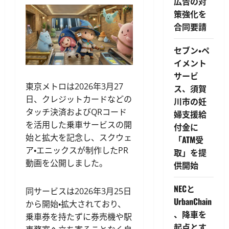
広告の対
策強化を
合同要請
セブン・ペ
イメント
サービ
東京メトロは2026年3月27
ス、須賀
日、クレジットカードなどの
川市の妊
タッチ決済およびQRコード
婦支援給
を活用した乗車サービスの開
付金に
始と拡大を記念し、スクウェ
「ATM受
ア・エニックスが制作したPR
取」を提
動画を公開しました。
供開始
NECと
同サービスは2026年3月25日
UrbanChain
から開始・拡大されており、
、降車を
乗車券を持たずに券売機や駅
起点とす