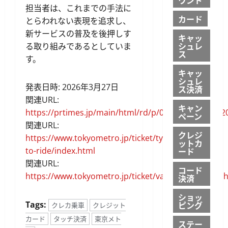
担当者は、これまでの手法に
カード
とらわれない表現を追求し、
新サービスの普及を後押しす
キャッ
シュレ
る取り組みであるとしていま
ス
す。
キャッ
シュレ
発表日時: 2026年3月27日
ス決済
関連URL:
キャン
https://prtimes.jp/main/html/rd/p/000001441.00002
ペーン
関連URL:
クレジ
https://www.tokyometro.jp/ticket/types/tap-
ットカ
to-ride/index.html
ード
関連URL:
コード
https://www.tokyometro.jp/ticket/value/1day/index.
決済
ショッ
Tags:
ピング
クレカ乗車
クレジット
カード
タッチ決済
東京メト
ステー