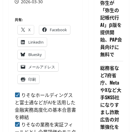
2026-03-30
弥生が
「弥生の
記帳代行
共有:
AI」β版を
X
Facebook
提供開
始、PAP会
LinkedIn
員向けに
無料で
Bluesky
メールアドレス
総務省な
ど7府省
印刷
庁、Meta
やXなど大
りそなホールディングス
手SNS5社
と富士通などがAIを活用した
になりす
金融実務高度化の基本合意書
まし詐欺
を締結
広告の対
りそなの業務を実証フィ
策強化を
ールドとし企業評価やモニタ