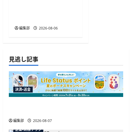
TakeKApp、住宅ローン管
理アプリ『わたしの住宅
ローン管理』を提供開始
編集部
2026-08-06
見逃し記事
決済・送金
JALカードが夏のボーナスキャンペーンを開催、
最大30ボーナスLSP獲得の好機
編集部
2026-08-07
企業・財務テック