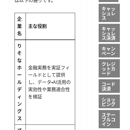
は以下の通りです。
キャッ
シュレ
ス
企
業
主な役割
キャッ
シュレ
名
ス決済
り
キャン
ペーン
そ
な
クレジ
ホ
金融実務を実証フィ
ットカ
ード
ー
ールドとして提供
ル
し、データ・AI活用の
コード
決済
デ
実効性や業務適合性
ィ
を検証
ショッ
ピング
ン
グ
ステー
ス
ブルコ
イン