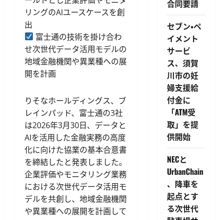
合同要請
リングのAIユースケースを創
出
セブン・ペ
富士通の技術を掛け合わ
イメント
せ次世代データ活用モデルの
サービ
地域金融機関や異業種への展
ス、須賀
開を計画
川市の妊
婦支援給
付金に
りそなホールディングス、ブ
「ATM受
レインパッド、富士通の3社
取」を提
は2026年3月30日、データと
供開始
AIを活用した金融実務の高度
化に向けた協業の基本合意書
NECと
を締結したと発表しました。
UrbanChain
企業評価やモニタリング業務
、降車を
における次世代データ活用モ
起点とす
デルを共創し、地域金融機関
る次世代
や異業種への展開を計画して