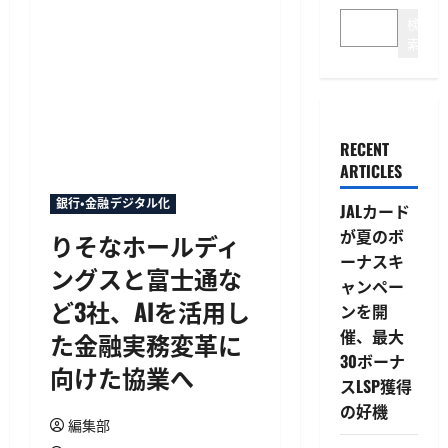
検
索
RECENT
ARTICLES
銀行・金融デジタル化
JALカード
が夏のボ
りそなホールディ
ーナスキ
ングスと富士通な
ャンペー
ど3社、AIを活用し
ンを開
催、最大
た金融実務変革に
30ボーナ
向けた協業へ
スLSP獲得
の好機
編集部