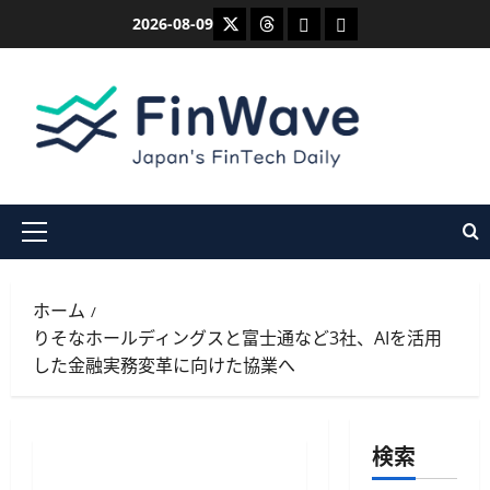
内
X
Threads
Bluesky
Mastodon
2026-08-09
容
を
ス
キ
ッ
プ
メ
イ
ン
ホーム
メ
りそなホールディングスと富士通など3社、AIを活用
ニ
した金融実務変革に向けた協業へ
ュ
ー
検索