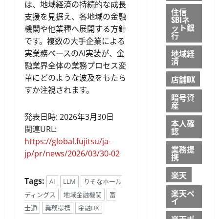
は、地域経済の持続的な成長
住信
支援を見据え、各地域の金融
SBIネ
ット銀
機関や他業種へ展開する方針
行
です。複数の大手企業による
地域経
実業務ベースのAI実装が、金
済
融業界全体の業務プロセス変
革にどのような波及をもたら
店舗DX
すか注視されます。
暗号資
産
発表日時: 2026年3月30日
本人確
関連URL:
認
https://global.fujitsu/ja-
業務提
jp/pr/news/2026/03/30-02
携
楽天
Tags:
AI
LLM
りそなホール
楽天ペ
ディングス
地域金融機関
富
イ
士通
業務提携
金融DX
楽天ポ