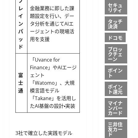
ブ
セキュ
レ
金融業務に即した課
リティ
イ
題設定を行い、デー
タッチ
ン
タ分析を通じてAIエ
決済
パ
ージェントの現場活
ドコモ
ッ
用を支援
ド
ブロッ
クチェ
ーン
「Uvance for
Finance」やAIエージ
ポイン
ト
富
ェント
士
「Watomo」、大規
ポイン
通
模言語モデル
ト還元
「Takane」を活用し
マイナ
たAI基盤の設計・実装
ンバー
カード
三井住
友カー
3社で確立した実践モデル
ド