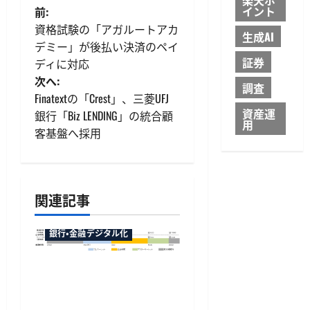
投
イント
前:
資格試験の「アガルートアカ
生成AI
稿
デミー」が後払い決済のペイ
証券
ディに対応
ナ
次へ:
調査
ビ
Finatextの「Crest」、三菱UFJ
資産運
銀行「Biz LENDING」の統合顧
用
ゲ
客基盤へ採用
ー
シ
関連記事
ョ
銀行・金融デジタル化
ン
マネックス証券が米国株
の23時間取引に対応へ、
12月6日から日中の取引が