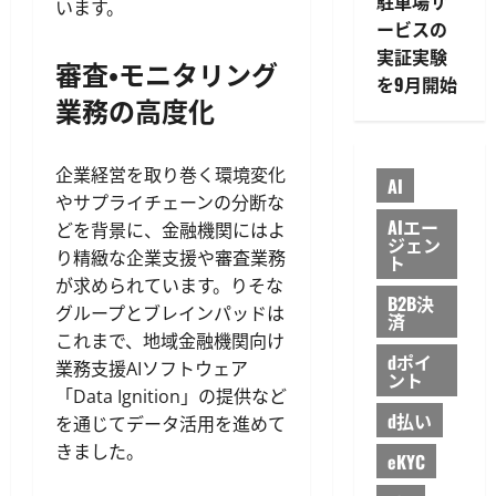
駐車場サ
います。
ービスの
実証実験
審査・モニタリング
を9月開始
業務の高度化
企業経営を取り巻く環境変化
AI
やサプライチェーンの分断な
AIエー
どを背景に、金融機関にはよ
ジェン
り精緻な企業支援や審査業務
ト
が求められています。りそな
B2B決
グループとブレインパッドは
済
これまで、地域金融機関向け
dポイ
業務支援AIソフトウェア
ント
「Data Ignition」の提供など
d払い
を通じてデータ活用を進めて
きました。
eKYC