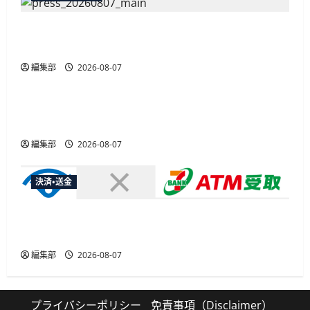
弥生が「弥生の記帳代行AI」β版を提供開始、
PAP会員向けに無料で
編集部
2026-08-07
広告
総務省など7府省庁、MetaやXなど大手SNS5社に
なりすまし詐欺広告の対策強化を合同要請
編集部
2026-08-07
決済・送金
セブン・ペイメントサービス、須賀川市の妊婦支
援給付金に「ATM受取」を提供開始
編集部
2026-08-07
プライバシーポリシー
免責事項（Disclaimer）