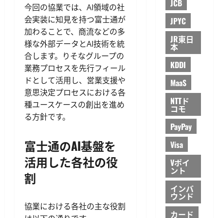
JCB
今回の協業では、AI領域の社
会実装に知見を持つ富士通が
JPYC
加わることで、商流などの多
JR東日
様な外部データとAI技術を統
本
合します。りそなグループの
KDDI
業務プロセスを先行フィール
ドとして活用し、営業支援や
MaaS
意思決定プロセスにおける各
NTTド
種ユースケースの創出を進め
コモ
る方針です。
PayPay
富士通のAI基盤を
Visa
活用した各社の役
Vポイ
ント
割
インバ
ウンド
協業における各社の主な役割
カード