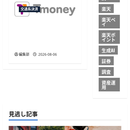
楽天
交通系決済
楽天ペ
イ
JCB、韓国のモバイル
TmoneyでApple Payチャー
楽天ポ
ジに対応 アプリ内から利
イント
用可能
生成AI
編集部
2026-08-06
証券
調査
資産運
用
見逃し記事