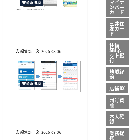
マイナ
交通系決済
ンバー
カード
「e5489」と「エクスプレ
三井住
ス予約」の連携強化、JR
友カー
ド
西日本が10月20日から開
始予定
住信
SBIネ
編集部
2026-08-06
ット銀
行
地域経
済
交通系決済
店舗DX
暗号資
JR西日本がマイナカード
産
本人確認による年齢限定
割引きっぷを発売、運賃
本人確
認
20%割引
業務提
編集部
2026-08-06
携