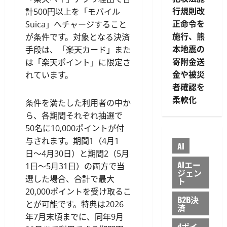
行規則改
計500円以上を「モバイル
正命令を
Suica」へチャージすること
施行、熊
が条件です。対象となる決済
本地震の
手段は、「楽天カード」また
寄附金送
は「楽天ポイント」に限定さ
金や被災
れています。
者確認を
柔軟化
条件を満たした利用者の中か
ら、各期間それぞれ抽選で
50名に10,000ポイントが付
与されます。期間1（4月1
AI
日〜4月30日）と期間2（5月
AIエー
1日〜5月31日）の両方で当
ジェン
選した場合、合計で最大
ト
20,000ポイントを受け取るこ
B2B決
とが可能です。特典は2026
済
年7月末頃までに、同年9月
dポイ