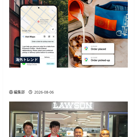
海外トレンド
SquareがGoogleマップの新AI機能「Ask Maps」と
連携、飲食店の自動同期や注文決済に対応
編集部
2026-08-06