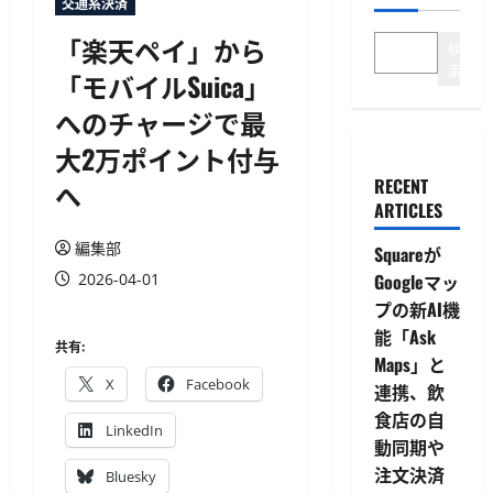
交通系決済
「楽天ペイ」から
検
索
「モバイルSuica」
へのチャージで最
大2万ポイント付与
RECENT
へ
ARTICLES
編集部
Squareが
2026-04-01
Googleマッ
プの新AI機
能「Ask
共有:
Maps」と
X
Facebook
連携、飲
食店の自
LinkedIn
動同期や
注文決済
Bluesky