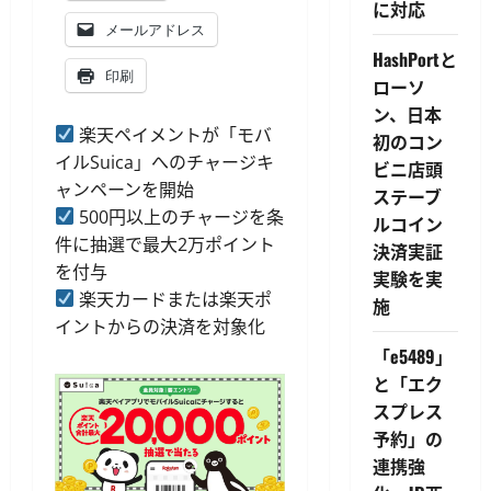
に対応
メールアドレス
HashPortと
印刷
ローソ
ン、日本
楽天ペイメントが「モバ
初のコン
イルSuica」へのチャージキ
ビニ店頭
ャンペーンを開始
ステーブ
500円以上のチャージを条
ルコイン
件に抽選で最大2万ポイント
決済実証
を付与
実験を実
楽天カードまたは楽天ポ
施
イントからの決済を対象化
「e5489」
と「エク
スプレス
予約」の
連携強