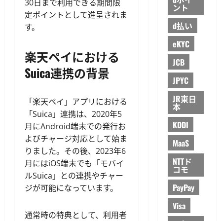
30日まで利用できる期間限
ント
定ポイントとして進呈されま
d払い
す。
eKYC
楽天ペイにおける
JCB
Suica連携の背景
JPYC
JR東日
「楽天ペイ」アプリにおける
本
「Suica」連携は、2020年5
KDDI
月にAndroid端末での発行お
よびチャージ対応として始ま
MaaS
りました。その後、2023年6
NTTド
月にはiOS端末でも「モバイ
コモ
ルSuica」との連携やチャー
PayPay
ジが可能になっています。
Visa
通常時の特典として、利用者