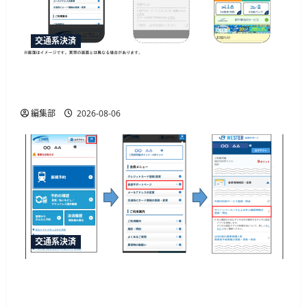
交通系決済
「e5489」と「エクスプレス予約」の連携強化、
JR西日本が10月20日から開始予定
編集部
2026-08-06
交通系決済
JR西日本がマイナカード本人確認による年齢限
定割引きっぷを発売、運賃20%割引