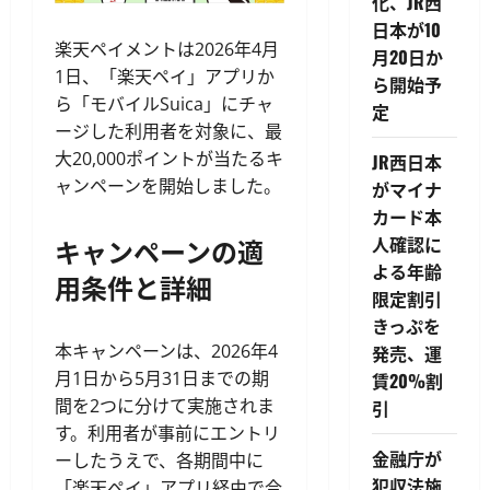
化、JR西
日本が10
楽天ペイメントは2026年4月
月20日か
1日、「楽天ペイ」アプリか
ら開始予
ら「モバイルSuica」にチャ
定
ージした利用者を対象に、最
大20,000ポイントが当たるキ
JR西日本
ャンペーンを開始しました。
がマイナ
カード本
キャンペーンの適
人確認に
よる年齢
用条件と詳細
限定割引
きっぷを
本キャンペーンは、2026年4
発売、運
月1日から5月31日までの期
賃20%割
間を2つに分けて実施されま
引
す。利用者が事前にエントリ
金融庁が
ーしたうえで、各期間中に
犯収法施
「楽天ペイ」アプリ経由で合