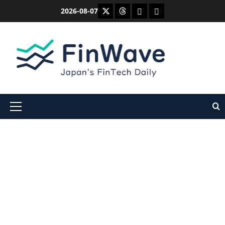
内
X
Threads
Bluesky
Mastodon
2026-08-07
容
を
ス
キ
ッ
プ
メ
イ
ン
メ
ニ
ュ
ー