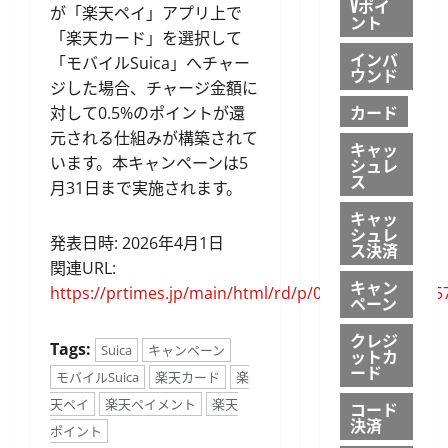
Vポイ
が「楽天ペイ」アプリ上で
ント
「楽天カード」を選択して
インバ
「モバイルSuica」へチャー
ウンド
ジした場合、チャージ金額に
カード
対して0.5%のポイントが還
元される仕組みが構築されて
キャッ
います。本キャンペーンは5
シュレ
ス
月31日まで実施されます。
キャッ
シュレ
発表日時: 2026年4月1日
ス決済
関連URL:
キャン
https://prtimes.jp/main/html/rd/p/000000730.00005
ペーン
クレジ
Tags:
Suica
キャンペーン
ットカ
ード
モバイルSuica
楽天カード
楽
天ペイ
楽天ペイメント
楽天
コード
決済
ポイント