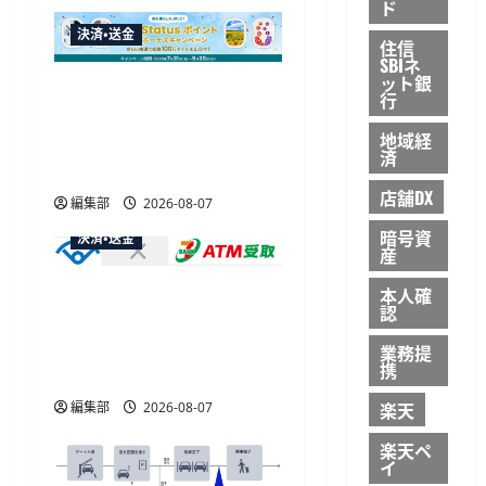
ン
ド
決済・送金
住信
SBIネ
ット銀
JALカードが夏のボーナス
行
キャンペーンを開催、最
地域経
大30ボーナスLSP獲得の好
済
機
店舗DX
編集部
2026-08-07
暗号資
決済・送金
産
セブン・ペイメントサービ
本人確
認
ス、須賀川市の妊婦支援
給付金に「ATM受取」を
業務提
携
提供開始
楽天
編集部
2026-08-07
楽天ペ
イ