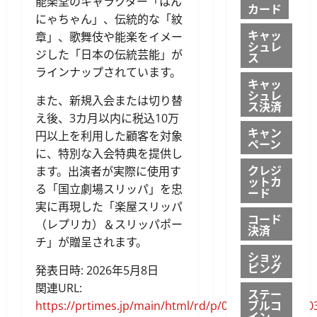
能楽堂のキャラクター「はん
カード
にゃちゃん」、伝統的な「紋
キャッ
章」、歌舞伎や能楽をイメー
シュレ
ジした「日本の伝統芸能」が
ス
ラインナップされています。
キャッ
シュレ
また、新規入会または切り替
ス決済
え後、3カ月以内に税込10万
キャン
円以上を利用した顧客を対象
ペーン
に、特別な入会特典を提供し
クレジ
ます。出演者が実際に使用す
ットカ
る「国立劇場スリッパ」を忠
ード
実に再現した「楽屋スリッパ
コード
（レプリカ）＆スリッパポー
決済
チ」が贈呈されます。
ショッ
ピング
発表日時: 2026年5月8日
関連URL:
ステー
ブルコ
https://prtimes.jp/main/html/rd/p/000004095.00000
イン