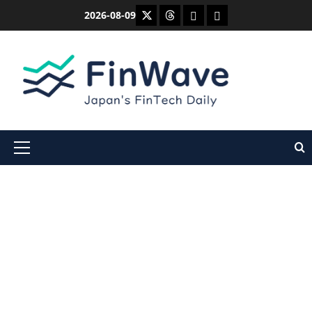
内
X
Threads
Bluesky
Mastodon
2026-08-09
容
を
ス
キ
ッ
プ
メ
イ
ン
メ
ニ
ュ
ー