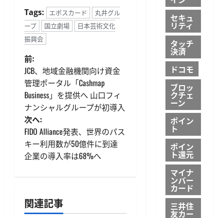
Tags:
エポスカード
丸井グル
セキュ
リティ
ープ
国立劇場
日本芸術文化
振興会
タッチ
決済
投
前:
ドコモ
JCB、地域金融機関向け資金
稿
管理ポータル「Cashmap
ブロッ
Business」を提供へ 山口フィ
クチェ
ナ
ーン
ナンシャルグループが初導入
ビ
次へ:
ポイン
ト
FIDO Alliance発表、世界のパス
ゲ
キー利用数が50億件に到達
ポイン
ト還元
企業の導入率は68%へ
ー
マイナ
シ
ンバー
カード
ョ
関連記事
三井住
友カー