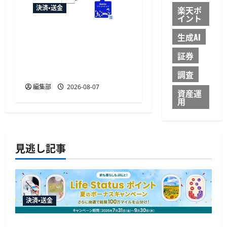
決済・送金
楽天ポ
イント
NECとUrbanChain、降車を
生成AI
起点とする次世代駐車場
証券
サービスの実証実験を9月
開始
調査
編集部
2026-08-07
資産運
用
見逃し記事
決済・送金
JALカードが夏のボーナスキャンペーンを開催、