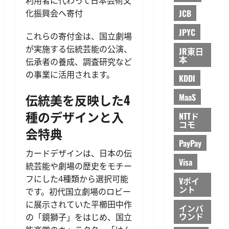
利用者に代わって日本芸術文
JCB
化振興会へ寄付
JPYC
これらの寄付金は、国立劇場
が実施する伝統芸能の公演、
JR東日
本
伝承者の養成、調査研究など
の事業に活用されます。
KDDI
伝統美を反映した4
MaaS
種のデザインと入
NTTド
コモ
会特典
PayPay
カードデザインは、日本の伝
Visa
統芸能や劇場の歴史をモチー
フにした4種類から選択可能
Vポイ
ント
です。初代国立劇場のロビー
に展示されていた平櫛田中作
インバ
ウンド
の「鏡獅子」をはじめ、国立