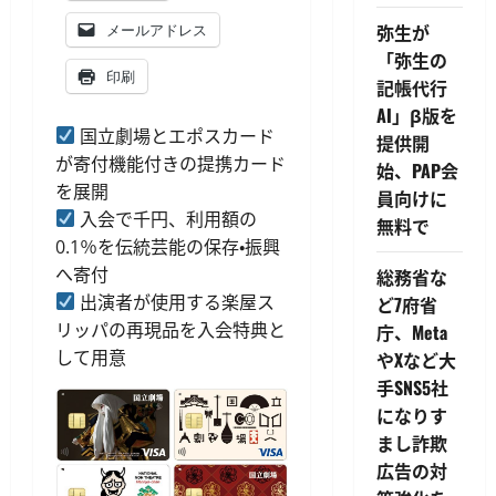
弥生が
メールアドレス
「弥生の
印刷
記帳代行
AI」β版を
国立劇場とエポスカード
提供開
が寄付機能付きの提携カード
始、PAP会
を展開
員向けに
入会で千円、利用額の
無料で
0.1％を伝統芸能の保存・振興
へ寄付
総務省な
出演者が使用する楽屋ス
ど7府省
リッパの再現品を入会特典と
庁、Meta
して用意
やXなど大
手SNS5社
になりす
まし詐欺
広告の対