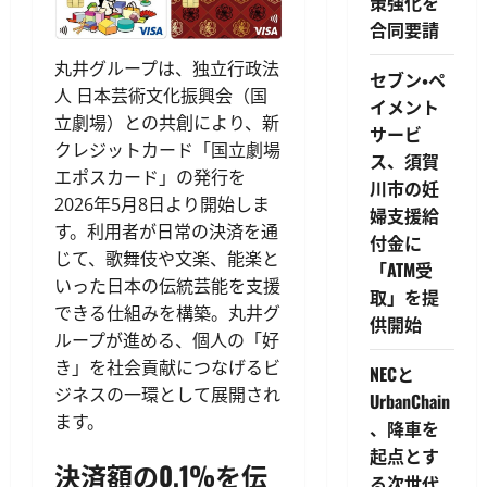
策強化を
合同要請
丸井グループは、独立行政法
セブン・ペ
人 日本芸術文化振興会（国
イメント
立劇場）との共創により、新
サービ
クレジットカード「国立劇場
ス、須賀
エポスカード」の発行を
川市の妊
2026年5月8日より開始しま
婦支援給
す。利用者が日常の決済を通
付金に
じて、歌舞伎や文楽、能楽と
「ATM受
いった日本の伝統芸能を支援
取」を提
できる仕組みを構築。丸井グ
供開始
ループが進める、個人の「好
き」を社会貢献につなげるビ
NECと
ジネスの一環として展開され
UrbanChain
ます。
、降車を
起点とす
決済額の0.1%を伝
る次世代