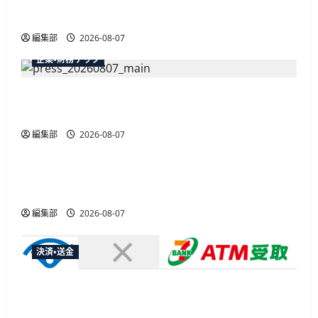
最大30ボーナスLSP獲得の好機
編集部
2026-08-07
企業・財務テック
弥生が「弥生の記帳代行AI」β版を提供開始、
PAP会員向けに無料で
編集部
2026-08-07
広告
総務省など7府省庁、MetaやXなど大手SNS5社に
なりすまし詐欺広告の対策強化を合同要請
編集部
2026-08-07
決済・送金
セブン・ペイメントサービス、須賀川市の妊婦支
援給付金に「ATM受取」を提供開始