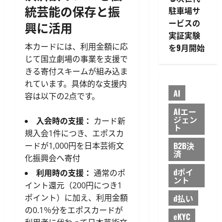
統芸能の保存と振
駐車場サ
ービスの
興に活用
実証実験
本カードには、利用金額に応
を9月開始
じて国立劇場の事業を支援で
きる寄付スキームが組み込ま
れています。具体的な支援内
AI
容は以下の2点です。
AIエー
ジェン
入会時の支援：
カード新
ト
規入会1件につき、エポスカ
B2B決
ードが1,000円を日本芸術文
済
化振興会へ寄付
dポイ
利用時の支援：
通常のポ
ント
イント還元（200円につき1
ポイント）に加え、利用金額
d払い
の0.1％分をエポスカードが
eKYC