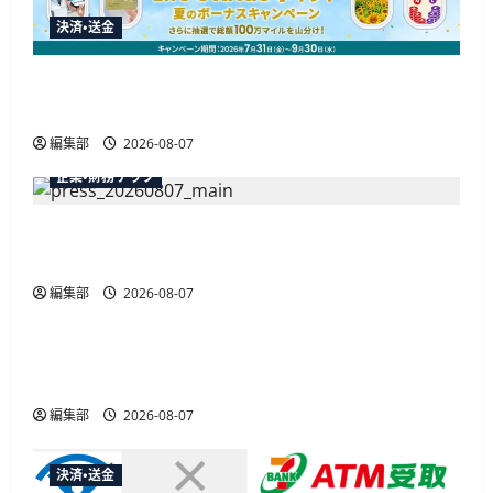
決済・送金
JALカードが夏のボーナスキャンペーンを開催、
最大30ボーナスLSP獲得の好機
編集部
2026-08-07
企業・財務テック
弥生が「弥生の記帳代行AI」β版を提供開始、
PAP会員向けに無料で
編集部
2026-08-07
広告
総務省など7府省庁、MetaやXなど大手SNS5社に
なりすまし詐欺広告の対策強化を合同要請
編集部
2026-08-07
決済・送金