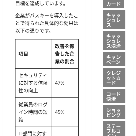
目標を達成しています。
カード
キャッ
企業がパスキーを導入したこ
シュレ
とで得られた具体的な効果は
ス
以下の通りです。
キャッ
シュレ
ス決済
改善を報
項目
告した企
キャン
業の割合
ペーン
クレジ
セキュリティ
ットカ
ード
に対する信頼
47%
性の向上
コード
決済
従業員のログ
ショッ
イン時間の短
45%
ピング
縮
ステー
ブルコ
IT部門に対す
イン