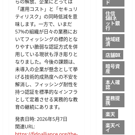
らの解放、企業にとっては
ド
「運用コスト」と「セキュリ
住信
ティリスク」の同時低減を意
SBIネ
ット銀
味します。一方で、いまだ
行
57%の組織が日々の業務にお
地域経
いてフィッシングの標的とな
済
りやすい脆弱な認証方式を併
用している現状も浮き彫りと
店舗DX
なりました。今後の課題は、
暗号資
未導入の企業が懸念として挙
産
げる技術的成熟度への不安を
本人確
解消し、フィッシング耐性を
認
持つ認証を標準的なインフラ
業務提
として定着させる実務的な教
携
育の継続にあります。
楽天
発表日時: 2026年5月7日
楽天ペ
関連URL:
イ
https://fidoalliance.org/the-