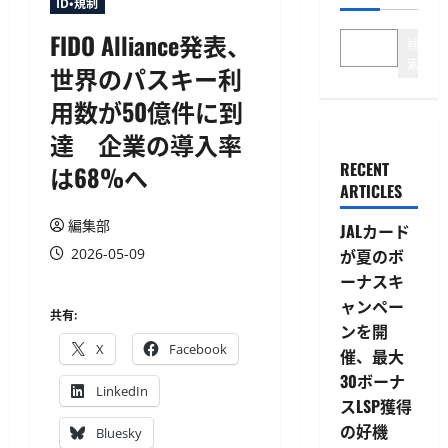
ID・規制
FIDO Alliance発表、
検
索
世界のパスキー利
用数が50億件に到
達 企業の導入率
RECENT
は68%へ
ARTICLES
編集部
JALカード
2026-05-09
が夏のボ
ーナスキ
ャンペー
共有:
ンを開
X
Facebook
催、最大
30ボーナ
LinkedIn
スLSP獲得
の好機
Bluesky