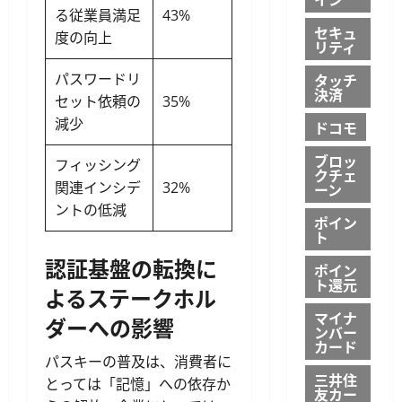
る従業員満足
43%
セキュ
度の向上
リティ
パスワードリ
タッチ
決済
セット依頼の
35%
減少
ドコモ
ブロッ
フィッシング
クチェ
関連インシデ
32%
ーン
ントの低減
ポイン
ト
認証基盤の転換に
ポイン
ト還元
よるステークホル
マイナ
ダーへの影響
ンバー
カード
パスキーの普及は、消費者に
三井住
とっては「記憶」への依存か
友カー