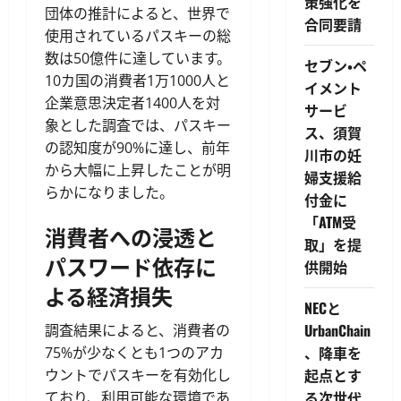
策強化を
団体の推計によると、世界で
合同要請
使用されているパスキーの総
数は50億件に達しています。
セブン・ペ
10カ国の消費者1万1000人と
イメント
企業意思決定者1400人を対
サービ
象とした調査では、パスキー
ス、須賀
の認知度が90%に達し、前年
川市の妊
から大幅に上昇したことが明
婦支援給
らかになりました。
付金に
「ATM受
消費者への浸透と
取」を提
パスワード依存に
供開始
よる経済損失
NECと
UrbanChain
調査結果によると、消費者の
、降車を
75%が少なくとも1つのアカ
起点とす
ウントでパスキーを有効化し
る次世代
ており、利用可能な環境であ