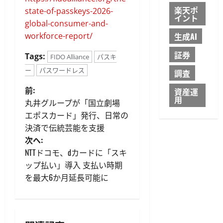
楽天ポ
state-of-passkeys-2026-
イント
global-consumer-and-
workforce-report/
生成AI
証券
Tags:
FIDO Alliance
パスキ
ー
パスワードレス
調査
投
前:
資産運
用
丸井グループが「国立劇場
稿
エポスカード」発行、日常の
決済で伝統芸能を支援
ナ
次へ:
ビ
NTTドコモ、dカードに「スキ
ップ払い」導入 支払い時期
ゲ
を最大6か月延長可能に
ー
シ