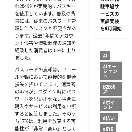
駐車場サ
れば49%が定期的にパスキー
ービスの
を使用しています。普及の背
実証実験
景には、従来のパスワード管
を9月開始
理に伴うリスクと不便さがあ
ります。過去1年間でアカウ
ント侵害や情報漏洩の通知を
経験した消費者は33%に上り
AI
ました。
AIエー
パスワードの忘却は、リテー
ジェン
ト
ル分野において直接的な機会
損失を招いています。消費者
B2B決
済
の47%が、ログイン時にパス
ワードを思い出せない場合に
dポイ
購入やサービスの利用を中断
ント
すると回答しました。そのう
d払い
ち17%は、利用を放棄する可
能性が「非常に高い」として
eKYC