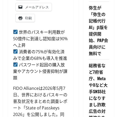
弥生が
メールアドレス
「弥生の
印刷
記帳代行
AI」β版を
世界のパスキー利用数が
提供開
50億件に到達し認知度は90%
始、PAP会
へ上昇
員向けに
消費者の75%が有効化済
無料で
みで企業の68%も導入を推進
パスワード起因の購入放
総務省な
棄やアカウント侵害抑制が課
ど7府省
題
庁、Meta
やXなど大
FIDO Allianceは2026年5月7
手SNS5社
日、世界におけるパスキーの
になりす
普及状況をまとめた調査レポ
まし詐欺
ート「State of Passkeys
広告の対
2026」を公開しました。同