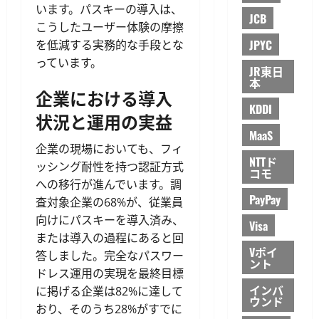
います。パスキーの導入は、
JCB
こうしたユーザー体験の摩擦
JPYC
を低減する実務的な手段とな
っています。
JR東日
本
企業における導入
KDDI
状況と運用の実益
MaaS
企業の現場においても、フィ
NTTド
ッシング耐性を持つ認証方式
コモ
への移行が進んでいます。調
PayPay
査対象企業の68%が、従業員
向けにパスキーを導入済み、
Visa
または導入の過程にあると回
Vポイ
答しました。完全なパスワー
ント
ドレス運用の実現を最終目標
インバ
に掲げる企業は82%に達して
ウンド
おり、そのうち28%がすでに