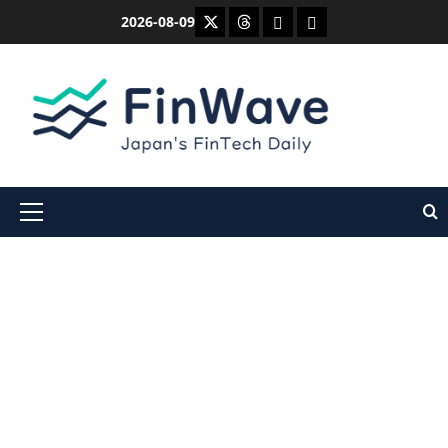
内
X
Threads
Bluesky
Mastodon
2026-08-09
容
を
ス
キ
ッ
プ
メ
イ
ン
メ
ニ
ュ
ー