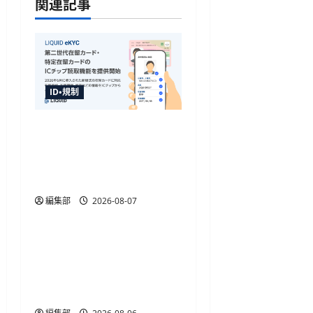
関連記事
ョ
ン
ID・規制
「LIQUID eKYC」が新様式
在留カードのIC読取に対
応、テキストデータを直
接取得
編集部
2026-08-07
ID・規制
金融庁が犯収法施行規則
改正命令を施行、熊本地
震の寄附金送金や被災者
確認を柔軟化