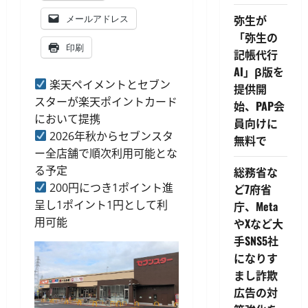
弥生が
メールアドレス
「弥生の
印刷
記帳代行
AI」β版を
楽天ペイメントとセブン
提供開
スターが楽天ポイントカード
始、PAP会
において提携
員向けに
2026年秋からセブンスタ
無料で
ー全店舗で順次利用可能とな
る予定
総務省な
200円につき1ポイント進
ど7府省
呈し1ポイント1円として利
庁、Meta
用可能
やXなど大
手SNS5社
になりす
まし詐欺
広告の対