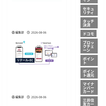
トレタ予約台帳とビズイ
セキュ
リティ
ートが自動連携、法人予
約データをリアルタイム
タッチ
決済
に反映
編集部
2026-08-06
ドコモ
ブロッ
クチェ
ーン
ポイン
リテール・EC
ト
ポイン
TableCheckが
ト還元
CRM「betrend」と連携開
マイナ
始、予約データ活用で自
ンバー
動販促が可能に
カード
編集部
2026-08-06
三井住
友カー