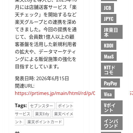
月には店舗送客サービス「楽
JCB
天チェック」を開始するなど
JPYC
楽天グループとの連携を深め
てきました。今回の提携を通
JR東日
本
じて、会員数1億人以上の顧
客基盤を活用した新規利用者
KDDI
の拡大や、データマーケティ
MaaS
ングによる販促施策の強化を
目指すとしています。
NTTド
コモ
発表日時: 2026年6月15日
PayPay
関連URL:
https://prtimes.jp/main/html/rd/p/000000753.00005
Visa
Vポイ
Tags:
セブンスター
ポイント
ント
サービス
楽天Edy
楽天ペイメ
インバ
ント
楽天ポイントカード
ウンド