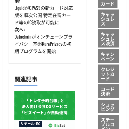
投
前:
カード
LiquidがGPASSの新カード対応
稿
キャッ
版を順次公開 特定在留カー
シュレ
ド等のIC読取が可能に
ス
ナ
次へ:
キャッ
ビ
Datachainがオンチェーンプラ
シュレ
ス決済
イバシー基盤KuraPrivacyの初
ゲ
期プログラムを開始
キャン
ペーン
ー
クレジ
シ
ットカ
関連記事
ード
ョ
コード
決済
ン
ショッ
ピング
ステー
ブルコ
リテール・EC
イン