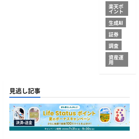
楽天ポ
イント
生成AI
証券
調査
資産運
用
見逃し記事
決済・送金
JALカードが夏のボーナスキャンペーンを開催、