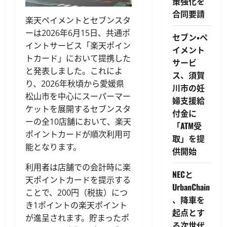
策強化を
合同要請
楽天ペイメントとセブンスタ
ーは2026年6月15日、共通ポ
セブン・ペ
イントサービス「楽天ポイン
イメント
トカード」において提携した
サービ
と発表しました。これによ
ス、須賀
り、2026年秋頃から愛媛県
川市の妊
松山市を中心にスーパーマー
婦支援給
ケットを展開するセブンスタ
付金に
ーの全10店舗において、楽天
「ATM受
ポイントカードが順次利用可
取」を提
能となります。
供開始
利用者は店舗での会計時に楽
NECと
天ポイントカードを提示する
UrbanChain
ことで、200円（税抜）につ
、降車を
き1ポイントの楽天ポイント
起点とす
が進呈されます。貯まったポ
る次世代