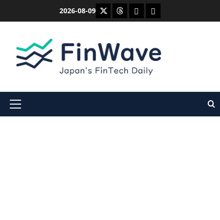
内
X
Threads
Bluesky
Mastodon
2026-08-09
容
を
ス
キ
ッ
プ
メ
イ
ン
メ
ニ
ュ
ー