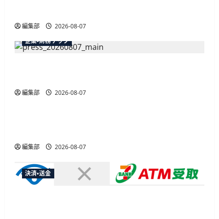
最大30ボーナスLSP獲得の好機
編集部
2026-08-07
企業・財務テック
弥生が「弥生の記帳代行AI」β版を提供開始、
PAP会員向けに無料で
編集部
2026-08-07
広告
総務省など7府省庁、MetaやXなど大手SNS5社に
なりすまし詐欺広告の対策強化を合同要請
編集部
2026-08-07
決済・送金
セブン・ペイメントサービス、須賀川市の妊婦支
援給付金に「ATM受取」を提供開始