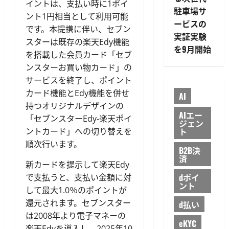
イントは、支払い時に1ポイ
駐車場サ
ント1円相当として利用可能
ービスの
です。本提携に伴い、セブン
実証実験
スターは既存の楽天Edy機能
を9月開始
を搭載した会員カード「セブ
ンスターお買い物カード」の
サービスを終了し、ポイント
カード機能とEdy機能を併せ
AI
持つオリジナルデザインの
AIエー
「セブンスターEdy-楽天ポイ
ジェン
ト
ントカード」への切り替えを
順次行います。
B2B決
済
新カードを提示して楽天Edy
dポイ
で支払うと、支払い金額に対
ント
して最大1.0％のポイントが
還元されます。セブンスター
d払い
は2008年より電子マネーの
eKYC
楽天Edyを導入し、2025年10