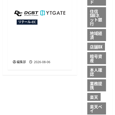
ド
住信
SBIネ
ット銀
リテール・EC
行
地域経
YTGATEとDGビジネステク
済
ノロジー、決済最適化サ
店舗DX
ービス「YTGuard」を共同
展開
暗号資
産
編集部
2026-08-06
本人確
認
業務提
携
楽天
楽天ペ
イ