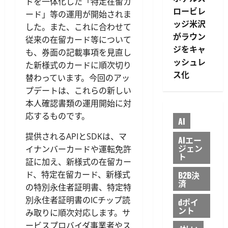
ドを一体化した「特定在留カ
ロービレ
ード」等の運用が開始されま
ッジ米沢
した。また、これに合わせて
がラウン
従来の在留カード等について
ジをキャ
も、券面の記載事項を見直し
ッシュレ
た新様式のカードに順次切り
ス化
替わっています。今回のアッ
プデートは、これらの新しい
本人確認書類の運用開始に対
応するものです。
AI
提供されるAPIとSDKは、マ
AIエー
ジェン
イナンバーカードや運転免許
ト
証に加え、新様式の在留カー
B2B決
ド、特定在留カード、新様式
済
の特別永住者証明書、特定特
別永住者証明書のICチップ読
dポイ
ント
み取りに順次対応します。サ
ービスプロバイダ事業者やス