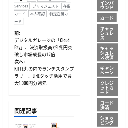
インバ
Services
プリマジェスト
在留
ウンド
カード
本人確認
特定在留カ
カード
ード
キャッ
投
シュレ
前:
ス
デジタルガレージの「Cloud
稿
Pay」、決済取扱高が1兆円突
キャッ
シュレ
破し市場成長の1.7倍
ナ
ス決済
次へ:
キャン
ビ
KITTE丸の内でランチスタンプ
ペーン
ラリー、LINEタッチ活用で最
ゲ
クレジ
大1,000円分還元
ットカ
ード
ー
コード
シ
決済
関連記事
ョ
ショッ
ピング