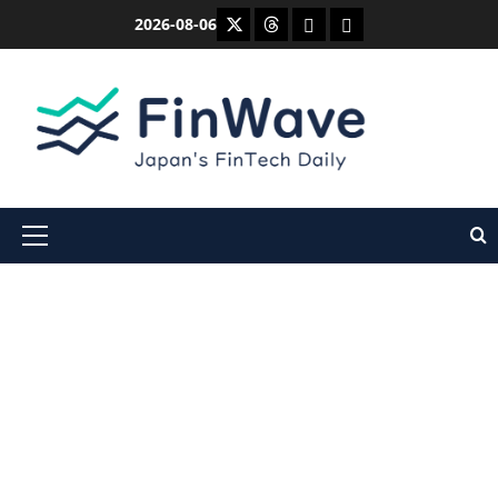
内
X
Threads
Bluesky
Mastodon
2026-08-06
容
を
ス
キ
ッ
プ
メ
イ
ン
メ
ニ
ュ
ー