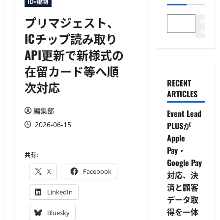
ID・規制
プリマジェスト、
検
索
ICチップ読み取り
API更新で新様式の
在留カード等へ順
RECENT
次対応
ARTICLES
編集部
Event Lead
2026-06-15
PLUSが
Apple
Pay・
共有:
Google Pay
X
Facebook
対応、決
済と顧客
LinkedIn
データ取
得を一体
Bluesky