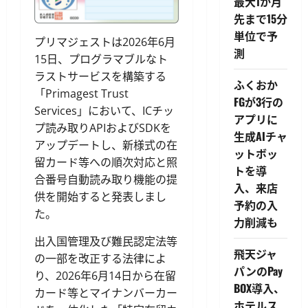
最大1か月
先まで15分
単位で予
プリマジェストは2026年6月
測
15日、プログラマブルなト
ラストサービスを構築する
ふくおか
「Primagest Trust
FGが3行の
Services」において、ICチッ
アプリに
プ読み取りAPIおよびSDKを
生成AIチャ
アップデートし、新様式の在
ットボッ
留カード等への順次対応と照
トを導
合番号自動読み取り機能の提
入、来店
供を開始すると発表しまし
予約の入
た。
力削減も
出入国管理及び難民認定法等
飛天ジャ
の一部を改正する法律によ
パンのPay
り、2026年6月14日から在留
BOX導入、
カード等とマイナンバーカー
ホテルス