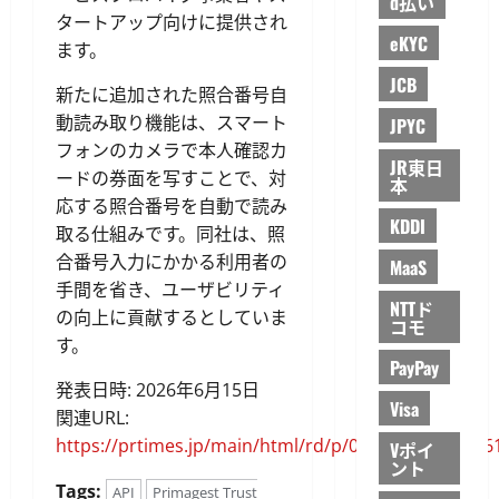
d払い
タートアップ向けに提供され
eKYC
ます。
JCB
新たに追加された照合番号自
動読み取り機能は、スマート
JPYC
フォンのカメラで本人確認カ
JR東日
ードの券面を写すことで、対
本
応する照合番号を自動で読み
KDDI
取る仕組みです。同社は、照
合番号入力にかかる利用者の
MaaS
手間を省き、ユーザビリティ
NTTド
の向上に貢献するとしていま
コモ
す。
PayPay
発表日時: 2026年6月15日
Visa
関連URL:
https://prtimes.jp/main/html/rd/p/000000066.00006
Vポイ
ント
Tags:
API
Primagest Trust