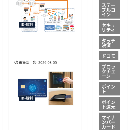
ン
ステー
ブルコ
イン
セキュ
ID・規制
リティ
センサデータストアシス
タッチ
決済
テムの国際標準化へ審議
開始、TISIなど4者が提案
ドコモ
編集部
2026-08-05
ブロッ
クチェ
ーン
ポイン
ト
ID・規制
ポイン
ト還元
TOPPAN、世界初の耐量子
マイナ
計算機暗号搭載デュアル
ンバー
カード
インターフェイスICカー