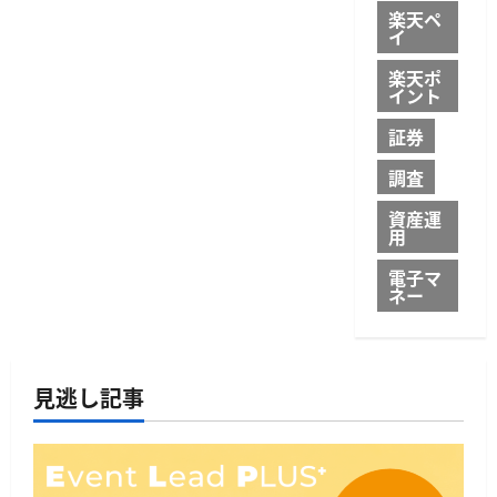
楽天ペ
イ
楽天ポ
イント
証券
調査
資産運
用
電子マ
ネー
見逃し記事