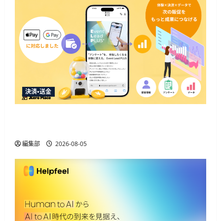
決済・送金
Event Lead PLUSがApple Pay・Google Pay対応、決
済と顧客データ取得を一体化
編集部
2026-08-05