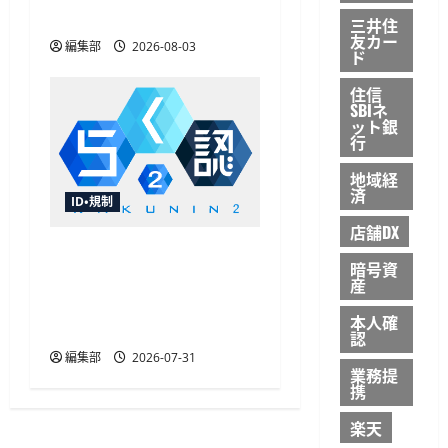
ドを開発
三井住
友カー
編集部
2026-08-03
ド
住信
SBIネ
ット銀
行
地域経
済
ID・規制
店舗DX
飛天ジャパンが「らく認
暗号資
2」を提供開始、FIDO2や
産
パスキー対応で認証基盤
本人確
を刷新
認
編集部
2026-07-31
業務提
携
楽天