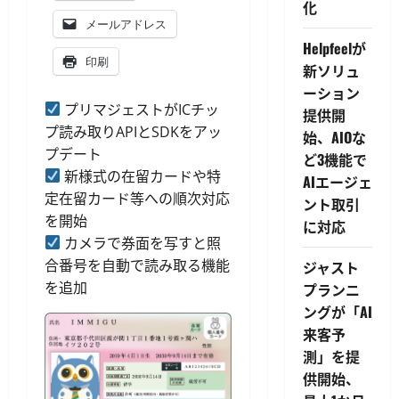
化
メールアドレス
Helpfeelが
印刷
新ソリュ
ーション
プリマジェストがICチッ
提供開
プ読み取りAPIとSDKをアッ
始、AIOな
プデート
ど3機能で
新様式の在留カードや特
AIエージェ
定在留カード等への順次対応
ント取引
を開始
に対応
カメラで券面を写すと照
合番号を自動で読み取る機能
ジャスト
を追加
プランニ
ングが「AI
来客予
測」を提
供開始、