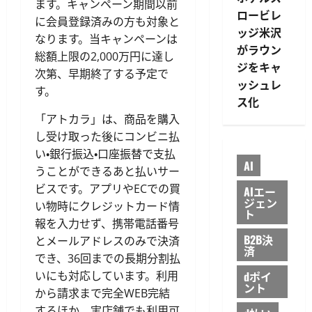
ます。キャンペーン期間以前
ロービレ
に会員登録済みの方も対象と
ッジ米沢
なります。当キャンペーンは
がラウン
総額上限の2,000万円に達し
ジをキャ
次第、早期終了する予定で
ッシュレ
す。
ス化
「アトカラ」は、商品を購入
し受け取った後にコンビニ払
い・銀行振込・口座振替で支払
AI
うことができるあと払いサー
ビスです。アプリやECでの買
AIエー
ジェン
い物時にクレジットカード情
ト
報を入力せず、携帯電話番号
B2B決
とメールアドレスのみで決済
済
でき、36回までの長期分割払
dポイ
いにも対応しています。利用
ント
から請求まで完全WEB完結
するほか、実店舗でも利用可