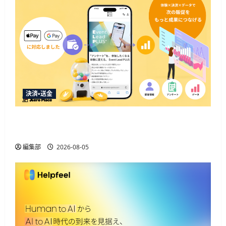
決済・送金
Event Lead PLUSがApple Pay・Google Pay対応、決
済と顧客データ取得を一体化
編集部
2026-08-05