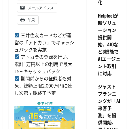
化
メールアドレス
Helpfeelが
印刷
新ソリュ
ーション
三井住友カードなどが運
提供開
営の「アトカラ」でキャッシ
始、AIOな
ュバックを実施
ど3機能で
アトカラの登録を行い、
AIエージェ
累計1万円以上の利用で最大
ント取引
15%キャッシュバック
に対応
期間前からの登録者も対
象、総額上限2,000万円に達
ジャスト
し次第早期終了予定
プランニ
ングが「AI
来客予
測」を提
供開始、