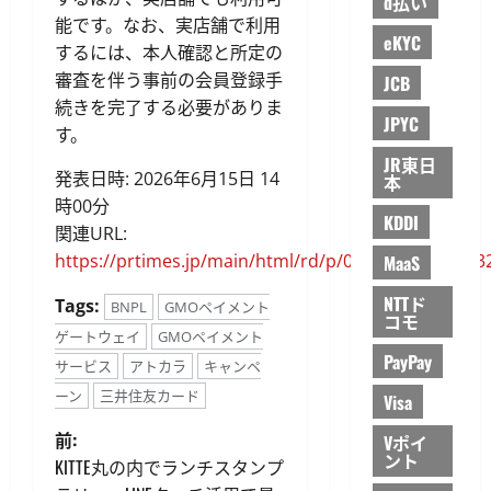
d払い
能です。なお、実店舗で利用
eKYC
するには、本人確認と所定の
審査を伴う事前の会員登録手
JCB
続きを完了する必要がありま
JPYC
す。
JR東日
発表日時: 2026年6月15日 14
本
時00分
KDDI
関連URL:
https://prtimes.jp/main/html/rd/p/000000922.00003
MaaS
NTTド
Tags:
BNPL
GMOペイメント
コモ
ゲートウェイ
GMOペイメント
PayPay
サービス
アトカラ
キャンペ
ーン
三井住友カード
Visa
投
前:
Vポイ
ント
KITTE丸の内でランチスタンプ