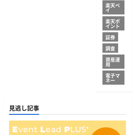
楽天ペ
イ
楽天ポ
イント
証券
調査
資産運
用
電子マ
ネー
見逃し記事