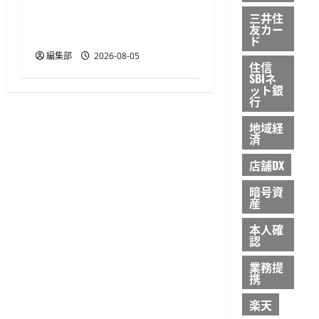
EXPO 2027の全面キャッシ
三井住
友カー
ュレス化をサポート
ド
編集部
2026-08-05
住信
SBIネ
ット銀
行
地域経
済
店舗DX
暗号資
産
本人確
認
業務提
携
楽天