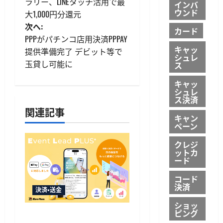
稿
ラリー、LINEタッチ活用で最
インバ
ウンド
大1,000円分還元
ナ
次へ:
カード
ビ
PPPがパチンコ店用決済PPPAY
キャッ
提供準備完了 デビット等で
シュレ
ゲ
玉貸し可能に
ス
ー
キャッ
シュレ
ス決済
シ
関連記事
キャン
ョ
ペーン
ン
クレジ
ットカ
ード
コード
決済
決済・送金
ショッ
ピング
Event Lead PLUSがApple