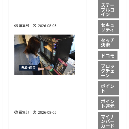
Pay・Google Pay対応、決
ステー
ブルコ
済と顧客データ取得を一
イン
体化
セキュ
編集部
2026-08-05
リティ
タッチ
決済
ドコモ
ブロッ
決済・送金
クチェ
ーン
飛天ジャパンのPay BOX導
ポイン
入、ホテルスロービレッ
ト
ジ米沢がラウンジをキャ
ポイン
ッシュレス化
ト還元
編集部
2026-08-05
決済・送金
マイナ
ンバー
カード
Mastercard、東京マラソン