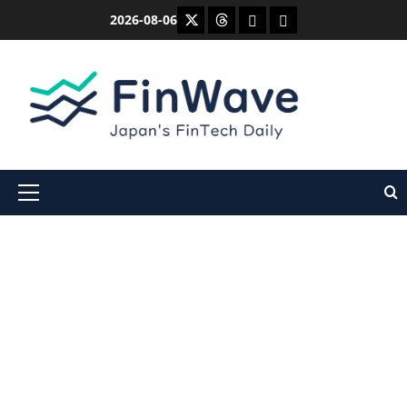
内
X
Threads
Bluesky
Mastodon
2026-08-06
容
を
ス
キ
ッ
プ
メ
イ
ン
メ
ニ
ュ
ー