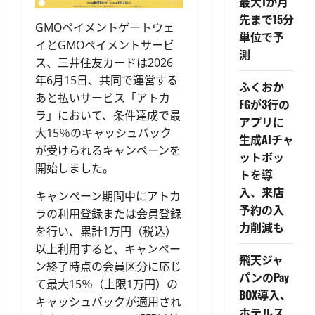
最大1か月
先まで15分
GMOペイメントゲートウェ
単位で予
イとGMOペイメントサービ
測
ス、三井住友カードは2026
年6月15日、共同で運営する
ふくおか
あと払いサービス「アトカ
FGが3行の
ラ」において、条件達成で最
アプリに
大15％のキャッシュバック
生成AIチャ
が受けられるキャンペーンを
ットボッ
開始しました。
トを導
入、来店
キャンペーン期間中にアトカ
予約の入
ラの利用登録または会員登録
力削減も
を行い、累計1万円（税込）
以上利用すると、キャンペー
飛天ジャ
ン終了時点の会員区分に応じ
パンのPay
て最大15％（上限1万円）の
BOX導入、
キャッシュバックが適用され
ホテルス