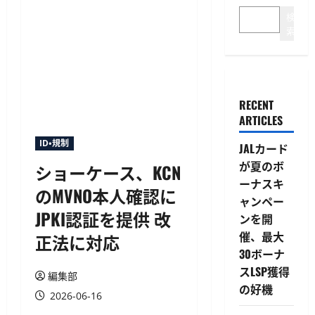
検
索
RECENT
ARTICLES
ID・規制
JALカード
が夏のボ
ショーケース、KCN
ーナスキ
のMVNO本人確認に
ャンペー
JPKI認証を提供 改
ンを開
催、最大
正法に対応
30ボーナ
スLSP獲得
編集部
の好機
2026-06-16