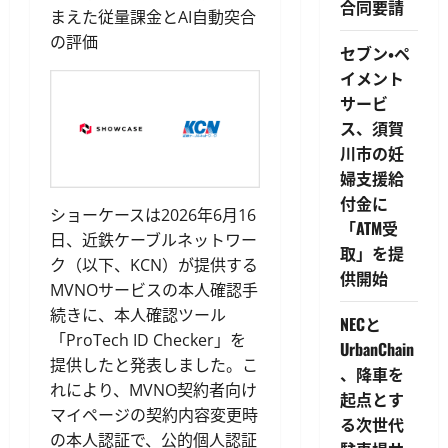
合同要請
まえた従量課金とAI自動突合
の評価
セブン・ペ
イメント
サービ
ス、須賀
川市の妊
婦支援給
付金に
ショーケースは2026年6月16
「ATM受
日、近鉄ケーブルネットワー
取」を提
ク（以下、KCN）が提供する
供開始
MVNOサービスの本人確認手
続きに、本人確認ツール
NECと
「ProTech ID Checker」を
UrbanChain
提供したと発表しました。こ
、降車を
れにより、MVNO契約者向け
起点とす
マイページの契約内容変更時
る次世代
の本人認証で、公的個人認証