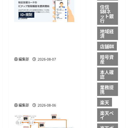
住信
SBIネ
ID・規制
ット銀
行
「LIQUID eKYC」が新様式
地域経
済
在留カードのIC読取に対
応、テキストデータを直
店舗DX
接取得
暗号資
編集部
2026-08-07
産
ID・規制
本人確
金融庁が犯収法施行規則
認
改正命令を施行、熊本地
業務提
震の寄附金送金や被災者
携
確認を柔軟化
楽天
編集部
2026-08-06
楽天ペ
イ
楽天ポ