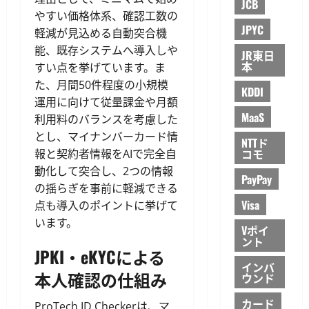
JCB
やすい価格体系、確認工数の
JPYC
軽減が見込める自動突合機
能、既存システムへ導入しや
JR東日
本
すい点を挙げています。ま
た、月間50件程度の小規模
KDDI
運用に向けて従量課金や月額
MaaS
利用料のバランスを考慮した
とし、マイナンバーカード情
NTTド
コモ
報と契約者情報をAIで完全自
動化して突合し、2つの情報
PayPay
の揺らぎを事前に軽減できる
Visa
点も導入のポイントに挙げて
います。
Vポイ
ント
JPKI・eKYCによる
インバ
本人確認の仕組み
ウンド
カード
ProTech ID Checkerは、マ