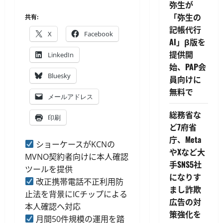
弥生が
「弥生の
共有:
記帳代行
X
Facebook
AI」β版を
提供開
LinkedIn
始、PAP会
Bluesky
員向けに
無料で
メールアドレス
総務省な
印刷
ど7府省
庁、Meta
ショーケースがKCNの
やXなど大
MVNO契約者向けに本人確認
手SNS5社
ツールを提供
になりす
改正携帯電話不正利用防
まし詐欺
止法を背景にICチップによる
広告の対
本人確認へ対応
策強化を
月間50件規模の運用を踏