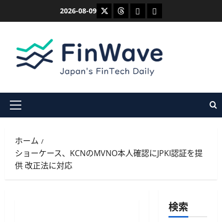
内
X
Threads
Bluesky
Mastodon
2026-08-09
容
を
ス
キ
ッ
プ
メ
イ
ン
ホーム
メ
ショーケース、KCNのMVNO本人確認にJPKI認証を提
ニ
供 改正法に対応
ュ
ー
検索