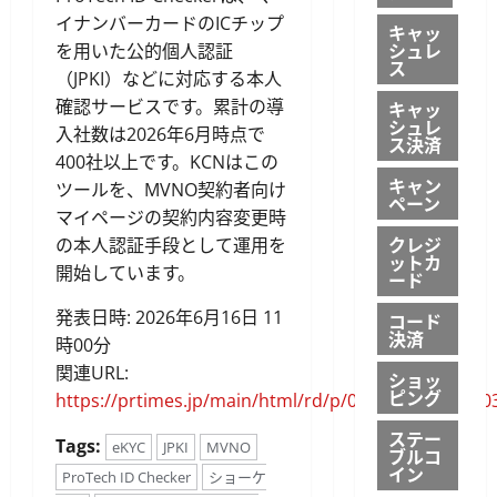
イナンバーカードのICチップ
キャッ
シュレ
を用いた公的個人認証
ス
（JPKI）などに対応する本人
確認サービスです。累計の導
キャッ
シュレ
入社数は2026年6月時点で
ス決済
400社以上です。KCNはこの
キャン
ツールを、MVNO契約者向け
ペーン
マイページの契約内容変更時
クレジ
の本人認証手段として運用を
ットカ
開始しています。
ード
発表日時: 2026年6月16日 11
コード
決済
時00分
関連URL:
ショッ
ピング
https://prtimes.jp/main/html/rd/p/000000563.00000
ステー
Tags:
eKYC
JPKI
MVNO
ブルコ
イン
ProTech ID Checker
ショーケ