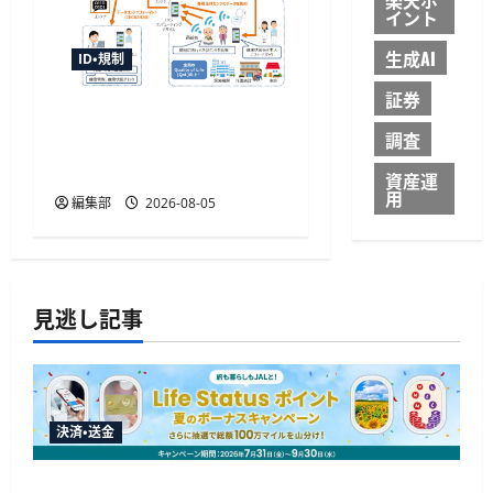
イント
生成AI
ID・規制
証券
センサデータストアシス
調査
テムの国際標準化へ審議
開始、TISIなど4者が提案
資産運
用
編集部
2026-08-05
見逃し記事
決済・送金
JALカードが夏のボーナスキャンペーンを開催、