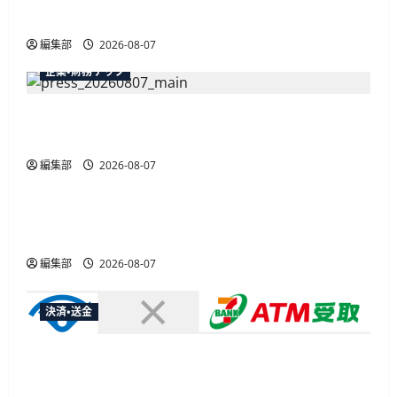
最大30ボーナスLSP獲得の好機
編集部
2026-08-07
企業・財務テック
弥生が「弥生の記帳代行AI」β版を提供開始、
PAP会員向けに無料で
編集部
2026-08-07
広告
総務省など7府省庁、MetaやXなど大手SNS5社に
なりすまし詐欺広告の対策強化を合同要請
編集部
2026-08-07
決済・送金
セブン・ペイメントサービス、須賀川市の妊婦支
援給付金に「ATM受取」を提供開始