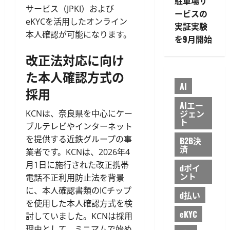
駐車場サ
サービス（JPKI）および
ービスの
eKYCを活用したオンライン
実証実験
本人確認が可能になります。
を9月開始
改正法対応に向け
た本人確認方式の
AI
採用
AIエー
ジェン
KCNは、奈良県を中心にケー
ト
ブルテレビやインターネット
を提供する近鉄グループの事
B2B決
済
業者です。KCNは、2026年4
月1日に施行された改正携帯
dポイ
ント
電話不正利用防止法を背景
に、本人確認書類のICチップ
d払い
を使用した本人確認方式を検
eKYC
討していました。KCNは採用
理由として、ミニマムで始め