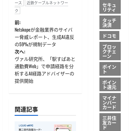
ース
近鉄ケーブルネットワー
セキュ
リティ
ク
タッチ
投
前:
決済
Netskopeが金融業界のサイバ
稿
ドコモ
ー脅威レポート、生成AI違反
の59%が規制データ
ナ
ブロッ
クチェ
次へ:
ーン
ビ
ヴァル研究所、「駅すぱあと
通勤費Web」で申請経路を分
ポイン
ゲ
ト
析するAI経路アドバイザーの
提供開始
ポイン
ー
ト還元
シ
マイナ
ンバー
カード
ョ
関連記事
三井住
ン
友カー
ド