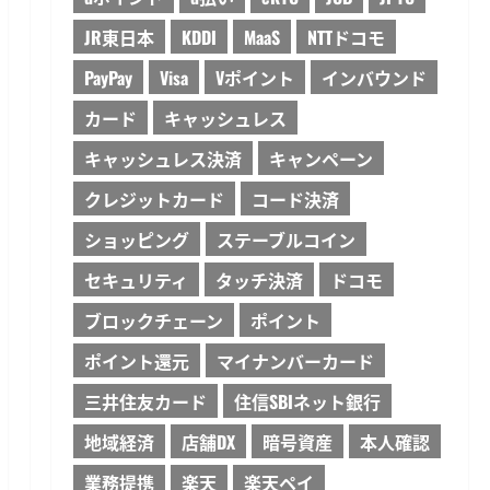
JR東日本
KDDI
MaaS
NTTドコモ
PayPay
Visa
Vポイント
インバウンド
カード
キャッシュレス
キャッシュレス決済
キャンペーン
クレジットカード
コード決済
ショッピング
ステーブルコイン
セキュリティ
タッチ決済
ドコモ
ブロックチェーン
ポイント
ポイント還元
マイナンバーカード
三井住友カード
住信SBIネット銀行
地域経済
店舗DX
暗号資産
本人確認
業務提携
楽天
楽天ペイ