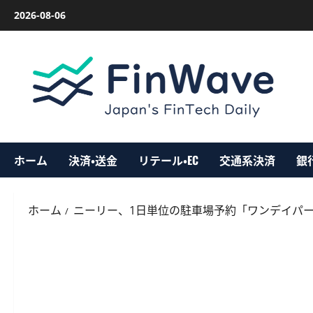
内
2026-08-06
容
を
ス
キ
ッ
プ
ホーム
決済・送金
リテール・EC
交通系決済
銀
ホーム
ニーリー、1日単位の駐車場予約「ワンデイパー