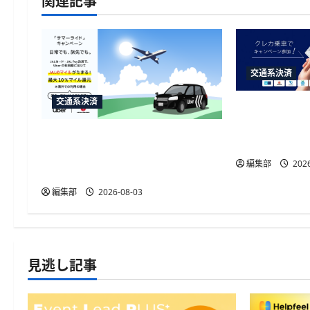
ー
シ
ョ
交通系決済
ン
交通系決済
アメリカン・
の鉄道10社
Uber JapanとJAL、国内外の利用
2000ポイン
でマイルがたまるサマーライド
編集部
2026
キャンペーンを開催
編集部
2026-08-03
見逃し記事