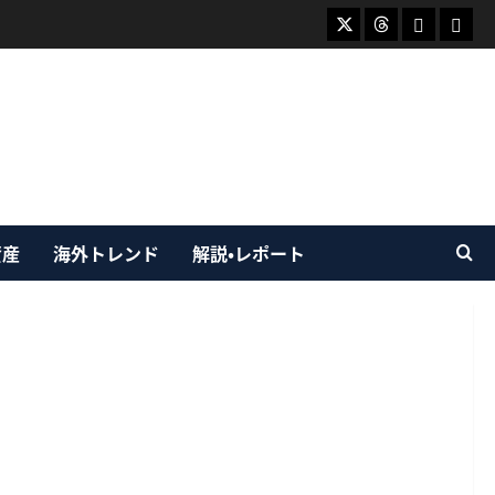
X
Threads
Bluesky
Mast
資産
海外トレンド
解説・レポート