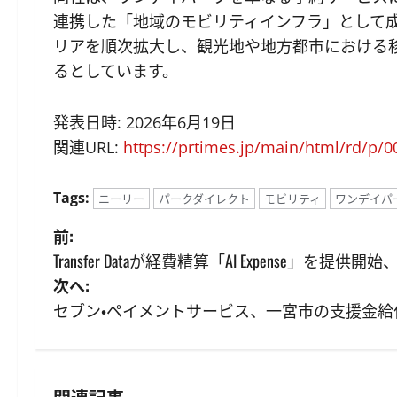
連携した「地域のモビリティインフラ」として
リアを順次拡大し、観光地や地方都市における
るとしています。
発表日時: 2026年6月19日
関連URL:
https://prtimes.jp/main/html/rd/p/
Tags:
ニーリー
パークダイレクト
モビリティ
ワンデイパ
投
前:
Transfer Dataが経費精算「AI Expense」を
稿
次へ:
ナ
セブン・ペイメントサービス、一宮市の支援金給付
ビ
ゲ
関連記事