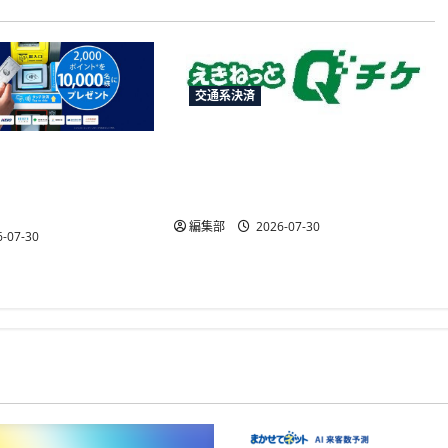
交通系決済
JR東日本、11月1日から「えきね
エキスプレス、関東
っとQチケ」を全エリアへ拡
局でのクレカ乗車で
大、予定前倒し
ト進呈
編集部
2026-07-30
-07-30