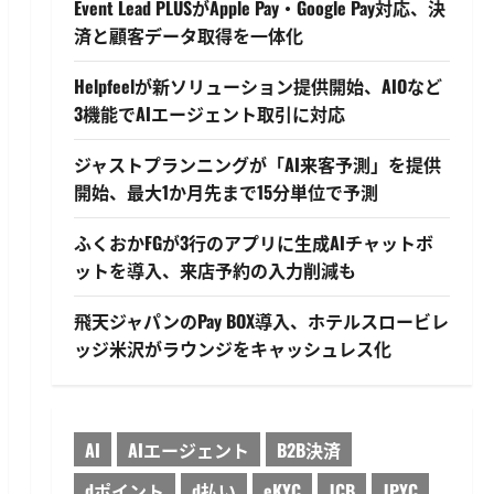
Event Lead PLUSがApple Pay・Google Pay対応、決
済と顧客データ取得を一体化
Helpfeelが新ソリューション提供開始、AIOなど
3機能でAIエージェント取引に対応
ジャストプランニングが「AI来客予測」を提供
開始、最大1か月先まで15分単位で予測
ふくおかFGが3行のアプリに生成AIチャットボ
ットを導入、来店予約の入力削減も
飛天ジャパンのPay BOX導入、ホテルスロービレ
ッジ米沢がラウンジをキャッシュレス化
AI
AIエージェント
B2B決済
dポイント
d払い
eKYC
JCB
JPYC