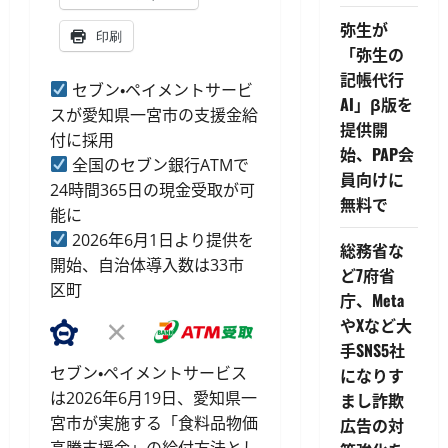
弥生が
印刷
「弥生の
記帳代行
セブン・ペイメントサービ
AI」β版を
スが愛知県一宮市の支援金給
提供開
付に採用
始、PAP会
全国のセブン銀行ATMで
員向けに
24時間365日の現金受取が可
無料で
能に
2026年6月1日より提供を
総務省な
開始、自治体導入数は33市
ど7府省
区町
庁、Meta
やXなど大
手SNS5社
セブン・ペイメントサービス
になりす
は2026年6月19日、愛知県一
まし詐欺
宮市が実施する「食料品物価
広告の対
高騰支援金」の給付方法とし