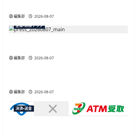
最大30ボーナスLSP獲得の好機
編集部
2026-08-07
企業・財務テック
弥生が「弥生の記帳代行AI」β版を提供開始、
PAP会員向けに無料で
編集部
2026-08-07
広告
総務省など7府省庁、MetaやXなど大手SNS5社に
なりすまし詐欺広告の対策強化を合同要請
編集部
2026-08-07
決済・送金
セブン・ペイメントサービス、須賀川市の妊婦支
援給付金に「ATM受取」を提供開始