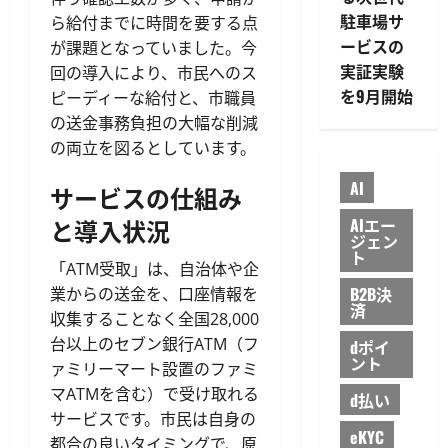
駐車場サ
ら給付までに時間を要する点
ービスの
が課題となっていました。今
実証実験
回の導入により、市民へのス
を9月開始
ピーディーな給付と、市職員
の送金事務負担の大幅な削減
の両立を図るとしています。
AI
サービスの仕組み
と導入状況
AIエー
ジェン
ト
「ATM受取」は、自治体や企
B2B決
業からの送金を、口座情報を
済
収集することなく全国28,000
台以上のセブン銀行ATM（フ
dポイ
ント
ァミリーマート設置のファミ
マATMを含む）で受け取れる
d払い
サービスです。市民は自身の
eKYC
都合の良いタイミングで、原