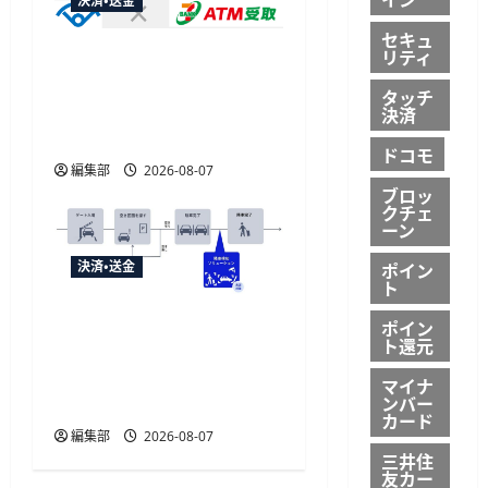
決済・送金
セキュ
セブン・ペイメントサービ
リティ
ス、須賀川市の妊婦支援
タッチ
給付金に「ATM受取」を
決済
提供開始
ドコモ
編集部
2026-08-07
ブロッ
クチェ
ーン
ポイン
決済・送金
ト
NECとUrbanChain、降車を
ポイン
ト還元
起点とする次世代駐車場
サービスの実証実験を9月
マイナ
ンバー
開始
カード
編集部
2026-08-07
三井住
友カー