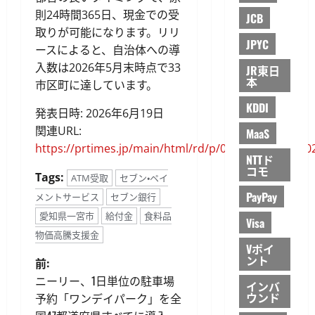
則24時間365日、現金での受
JCB
取りが可能になります。リリ
JPYC
ースによると、自治体への導
入数は2026年5月末時点で33
JR東日
本
市区町に達しています。
KDDI
発表日時: 2026年6月19日
関連URL:
MaaS
https://prtimes.jp/main/html/rd/p/000000085.00010
NTTド
コモ
Tags:
ATM受取
セブン・ペイ
PayPay
メントサービス
セブン銀行
愛知県一宮市
給付金
食料品
Visa
物価高騰支援金
Vポイ
ント
投
前:
ニーリー、1日単位の駐車場
インバ
稿
ウンド
予約「ワンデイパーク」を全