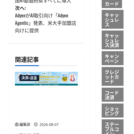
国47都道府県すべてに導入
ナ
カード
次へ:
ビ
キャッ
AdyenがAI取引向け「Adyen
シュレ
Agentic」発表、米大手加盟店
ス
ゲ
向けに提供
キャッ
ー
シュレ
ス決済
シ
キャン
関連記事
ペーン
ョ
クレジ
ットカ
ン
決済・送金
ード
コード
JALカードが夏のボーナス
決済
キャンペーンを開催、最
ショッ
大30ボーナスLSP獲得の好
ピング
機
ステー
編集部
2026-08-07
ブルコ
イン