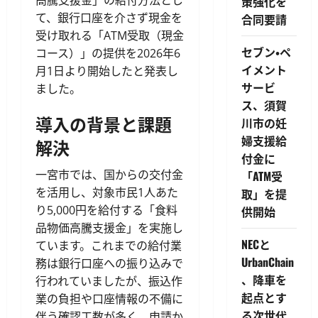
策強化を
て、銀行口座を介さず現金を
合同要請
受け取れる「ATM受取（現金
セブン・ペ
コース）」の提供を2026年6
イメント
月1日より開始したと発表し
サービ
ました。
ス、須賀
導入の背景と課題
川市の妊
婦支援給
解決
付金に
一宮市では、国からの交付金
「ATM受
を活用し、対象市民1人あた
取」を提
り5,000円を給付する「食料
供開始
品物価高騰支援金」を実施し
NECと
ています。これまでの給付業
UrbanChain
務は銀行口座への振り込みで
、降車を
行われていましたが、振込作
起点とす
業の負担や口座情報の不備に
る次世代
伴う確認工数が多く、申請か