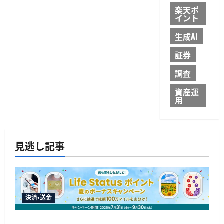
楽天ポ
イント
生成AI
証券
調査
資産運
用
見逃し記事
決済・送金
JALカードが夏のボーナスキャンペーンを開催、