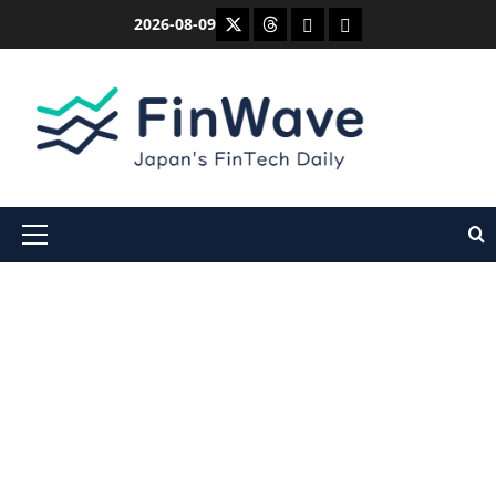
内
X
Threads
Bluesky
Mastodon
2026-08-09
容
を
ス
キ
ッ
プ
メ
イ
ン
メ
ニ
ュ
ー