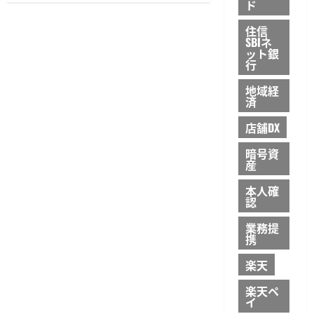
ド
住信
SBIネ
ット銀
行
地域経
済
店舗DX
暗号資
産
本人確
認
業務提
携
楽天
楽天ペ
イ