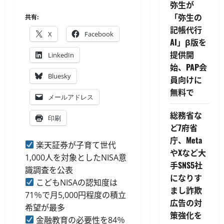
弥生が
「弥生の
共有:
記帳代行
X
Facebook
AI」β版を
提供開
LinkedIn
始、PAP会
Bluesky
員向けに
無料で
メールアドレス
総務省な
印刷
ど7府省
庁、Meta
楽天証券が子育て世代
やXなど大
1,000人を対象としたNISA意
手SNS5社
識調査を公表
になりす
こどもNISAの認知度は
まし詐欺
71％で月5,000円程度の積立
広告の対
希望が最多
策強化を
金融教育の必要性を84％