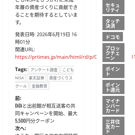
セキュ
年層の資産づくりに貢献でき
リティ
ることを期待するとしていま
タッチ
す。
決済
発表日時: 2026年6月19日 16
ドコモ
時01分
ブロッ
関連URL:
クチェ
https://prtimes.jp/main/html/rd/p/000000726.00001
ーン
ポイン
Tags:
アンケート調査
こども
ト
NISA
楽天証券
資産づくりス
ポイン
クール
金融教育
ト還元
投
前:
マイナ
DiDiと出前館が相互送客の共
ンバー
稿
カード
同キャンペーンを開始、最大
5,500円分クーポン
三井住
ナ
友カー
次へ:
ド