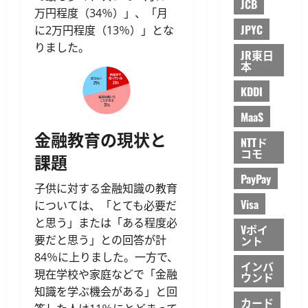
JCB
万円程度（34％）」、「月
JPYC
に2万円程度（13％）」とな
りました。
JR東日
本
KDDI
MaaS
金融教育の現状と
NTTド
コモ
課題
PayPay
子供に対する金融知識の教育
Visa
については、「とても必要だ
と思う」または「ある程度必
Vポイ
要だと思う」との回答が計
ント
84％に上りました。一方で、
インバ
現在学校や家庭などで「金融
ウンド
知識を学ぶ機会がある」と回
カード