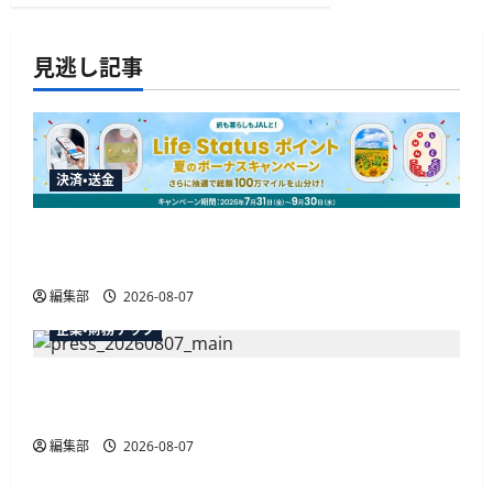
見逃し記事
決済・送金
JALカードが夏のボーナスキャンペーンを開催、
最大30ボーナスLSP獲得の好機
編集部
2026-08-07
企業・財務テック
弥生が「弥生の記帳代行AI」β版を提供開始、
PAP会員向けに無料で
編集部
2026-08-07
広告