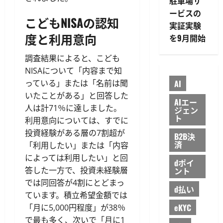
駐車場サ
ービスの
こどもNISAの認知
実証実験
度と利用意向
を9月開始
調査結果によると、こども
NISAについて「内容まで知
っている」または「名前は聞
AI
いたことがある」と回答した
AIエー
人は計71％に達しました。
ジェン
ト
利用意向については、すでに
投資経験がある層の7割超が
B2B決
済
「利用したい」または「内容
によっては利用したい」と回
dポイ
答した一方で、投資未経験層
ント
では同回答が4割にとどまっ
d払い
ています。積立希望金額では
eKYC
「月に5,000円程度」が38％
で最も多く、次いで「月に1