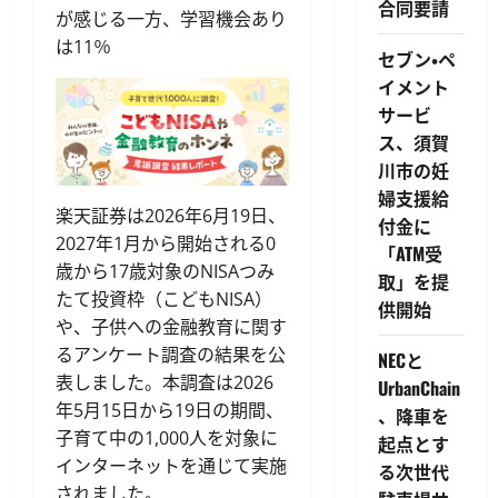
合同要請
が感じる一方、学習機会あり
は11％
セブン・ペ
イメント
サービ
ス、須賀
川市の妊
婦支援給
楽天証券は2026年6月19日、
付金に
2027年1月から開始される0
「ATM受
歳から17歳対象のNISAつみ
取」を提
たて投資枠（こどもNISA）
供開始
や、子供への金融教育に関す
るアンケート調査の結果を公
NECと
表しました。本調査は2026
UrbanChain
年5月15日から19日の期間、
、降車を
子育て中の1,000人を対象に
起点とす
インターネットを通じて実施
る次世代
されました。