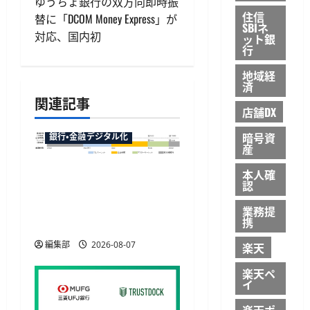
ビ
ゆうちょ銀行の双方向即時振
住信
替に「DCOM Money Express」が
SBIネ
ゲ
対応、国内初
ット銀
行
ー
地域経
済
シ
関連記事
店舗DX
ョ
暗号資
銀行・金融デジタル化
ン
産
マネックス証券が米国株
本人確
認
の23時間取引に対応へ、
12月6日から日中の取引が
業務提
携
可能に
編集部
2026-08-07
楽天
楽天ペ
イ
楽天ポ