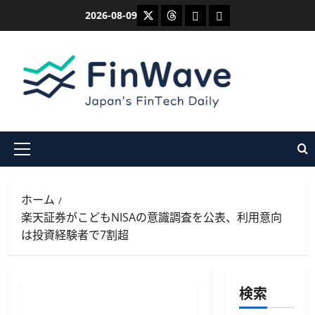
内
X
Threads
Bluesky
Mastodon
2026-08-09
容
を
ス
キ
ッ
プ
メ
イ
ン
ホーム
メ
楽天証券がこどもNISAの意識調査を公表、利用意向
ニ
は投資経験者で7割超
ュ
ー
検索