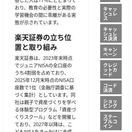
答した人は11％にとどまって
おり、教育の必要性と実際の
キャッ
シュレ
学習機会の間に乖離がある実
ス
態が示されています。
キャッ
シュレ
楽天証券の立ち位
ス決済
置と取り組み
キャン
ペーン
楽天証券は、2023年末時点
クレジ
でジュニアNISAの全口座の
ットカ
うち4割弱を占めており、
ード
2025年12月末時点のNISA口
コード
座数で1位（金融庁調査に基
決済
づく集計）としています。同
ショッ
社は親子で資産づくりを学べ
ピング
る体験型プログラム「資産づ
ステー
くりスクール」などを開催し
ブルコ
ており、2027年以降は、こ
イン
どもNISAをきっかけに未成