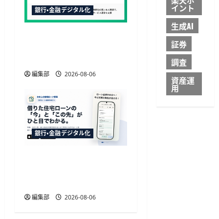
イント
銀行・金融デジタル化
生成AI
三菱UFJ銀行の請求書買取
証券
にTRUSTDOCK導入、公的
個人認証を活用
調査
編集部
2026-08-06
資産運
用
銀行・金融デジタル化
TakeKApp、住宅ローン管
理アプリ『わたしの住宅
ローン管理』を提供開始
編集部
2026-08-06