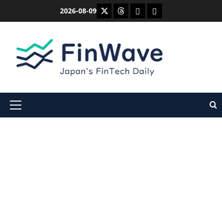
内
X
Threads
Bluesky
Mastodon
2026-08-09
容
を
ス
キ
ッ
プ
メ
イ
ン
メ
ニ
ュ
ー