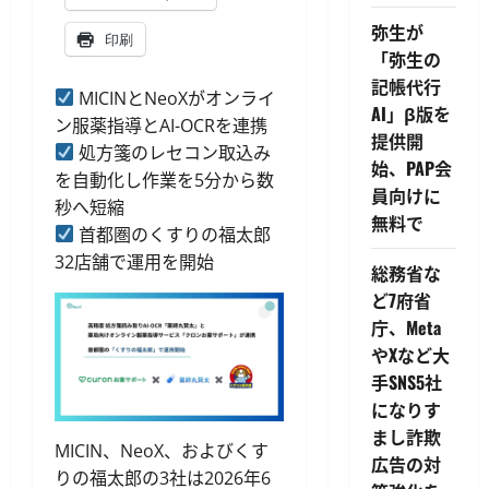
弥生が
印刷
「弥生の
記帳代行
MICINとNeoXがオンライ
AI」β版を
ン服薬指導とAI-OCRを連携
提供開
処方箋のレセコン取込み
始、PAP会
を自動化し作業を5分から数
員向けに
秒へ短縮
無料で
首都圏のくすりの福太郎
32店舗で運用を開始
総務省な
ど7府省
庁、Meta
やXなど大
手SNS5社
になりす
まし詐欺
MICIN、NeoX、およびくす
広告の対
りの福太郎の3社は2026年6