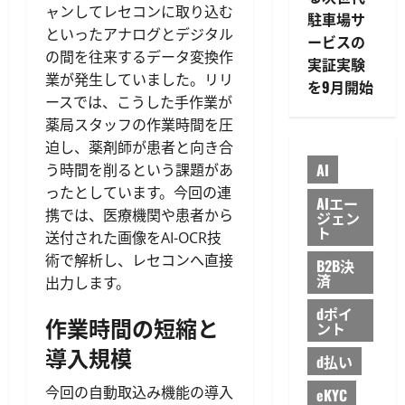
ャンしてレセコンに取り込む
駐車場サ
といったアナログとデジタル
ービスの
の間を往来するデータ変換作
実証実験
業が発生していました。リリ
を9月開始
ースでは、こうした手作業が
薬局スタッフの作業時間を圧
迫し、薬剤師が患者と向き合
AI
う時間を削るという課題があ
ったとしています。今回の連
AIエー
携では、医療機関や患者から
ジェン
ト
送付された画像をAI-OCR技
術で解析し、レセコンへ直接
B2B決
済
出力します。
dポイ
作業時間の短縮と
ント
導入規模
d払い
今回の自動取込み機能の導入
eKYC