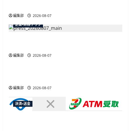
最大30ボーナスLSP獲得の好機
編集部
2026-08-07
企業・財務テック
弥生が「弥生の記帳代行AI」β版を提供開始、
PAP会員向けに無料で
編集部
2026-08-07
広告
総務省など7府省庁、MetaやXなど大手SNS5社に
なりすまし詐欺広告の対策強化を合同要請
編集部
2026-08-07
決済・送金
セブン・ペイメントサービス、須賀川市の妊婦支
援給付金に「ATM受取」を提供開始