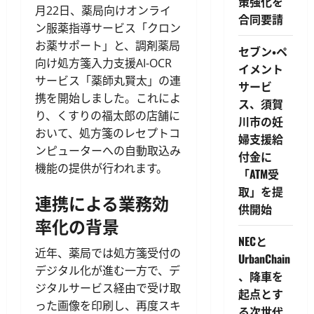
策強化を
月22日、薬局向けオンライ
合同要請
ン服薬指導サービス「クロン
お薬サポート」と、調剤薬局
セブン・ペ
向け処方箋入力支援AI-OCR
イメント
サービス「薬師丸賢太」の連
サービ
携を開始しました。これによ
ス、須賀
り、くすりの福太郎の店舗に
川市の妊
おいて、処方箋のレセプトコ
婦支援給
ンピューターへの自動取込み
付金に
機能の提供が行われます。
「ATM受
取」を提
連携による業務効
供開始
率化の背景
NECと
近年、薬局では処方箋受付の
UrbanChain
デジタル化が進む一方で、デ
、降車を
ジタルサービス経由で受け取
起点とす
った画像を印刷し、再度スキ
る次世代