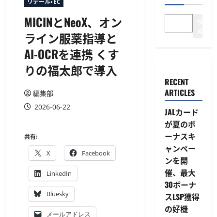
リテール・EC
MICINとNeoX、オン
検
索
ライン服薬指導と
AI-OCRを連携 くす
りの福太郎で導入
RECENT
ARTICLES
編集部
2026-06-22
JALカード
が夏のボ
ーナスキ
共有:
ャンペー
X
Facebook
ンを開
催、最大
LinkedIn
30ボーナ
Bluesky
スLSP獲得
の好機
メールアドレス