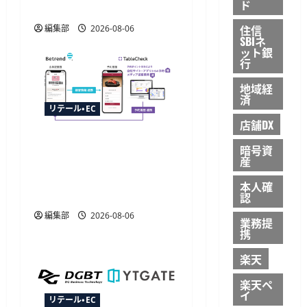
ド
に反映
住信
編集部
2026-08-06
SBIネ
ット銀
行
地域経
済
リテール・EC
店舗DX
TableCheckが
暗号資
CRM「betrend」と連携開
産
始、予約データ活用で自
本人確
動販促が可能に
認
編集部
2026-08-06
業務提
携
楽天
楽天ペ
イ
リテール・EC