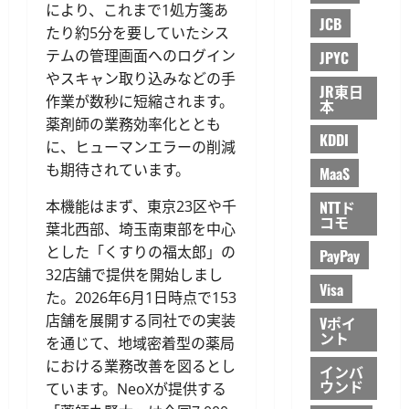
により、これまで1処方箋あ
JCB
たり約5分を要していたシス
テムの管理画面へのログイン
JPYC
やスキャン取り込みなどの手
JR東日
作業が数秒に短縮されます。
本
薬剤師の業務効率化ととも
KDDI
に、ヒューマンエラーの削減
も期待されています。
MaaS
本機能はまず、東京23区や千
NTTド
コモ
葉北西部、埼玉南東部を中心
とした「くすりの福太郎」の
PayPay
32店舗で提供を開始しまし
Visa
た。2026年6月1日時点で153
店舗を展開する同社での実装
Vポイ
ント
を通じて、地域密着型の薬局
における業務改善を図るとし
インバ
ウンド
ています。NeoXが提供する