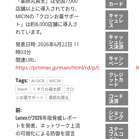
「薬師丸賢太」は全国7,000
カード
店舗以上に導入されており、
キャッ
MICINの「クロンお薬サポー
シュレ
ト」は約8,000店舗に導入さ
ス
れています。
キャッ
シュレ
発表日時: 2026年6月22日 11
ス決済
時03分
キャン
関連URL:
ペーン
https://prtimes.jp/main/html/rd/p/000000031.00008
クレジ
ットカ
Tags:
AI-OCR
MICIN
ード
NeoX
くすりの福太郎
クロ
コード
ンお薬サポート
薬師丸賢太
決済
投
前:
ショッ
ピング
Lumenが2026年版脅威レポー
稿
トを発表、ネットワーク上流
ステー
の可視化による防御を提言
ブルコ
ナ
イン