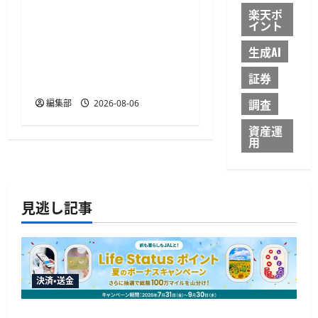
楽天ポ
イント
YTGATEとDGビジネステク
ノロジー、決済最適化サ
生成AI
ービス「YTGuard」を共同
証券
展開
調査
編集部
2026-08-06
資産運
用
見逃し記事
決済・送金
JALカードが夏のボーナスキャンペーンを開催、