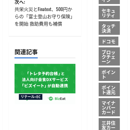
次へ:
ビ
共栄火災とFinatext、500円か
セキュ
リティ
らの「富士登山お守り保険」
ゲ
を開始 救助費用も補償
タッチ
決済
ー
ドコモ
シ
関連記事
ブロッ
クチェ
ョ
ーン
ン
ポイン
ト
ポイン
ト還元
リテール・EC
マイナ
ンバー
トレタ予約台帳とビズイ
カード
ートが自動連携、法人予
三井住
約データをリアルタイム
友カー