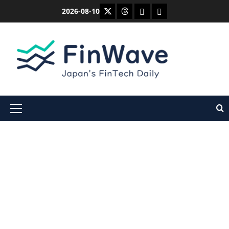
内
X
Threads
Bluesky
Mastodon
2026-08-10
容
を
ス
キ
ッ
プ
メ
イ
ン
メ
ニ
ュ
ー