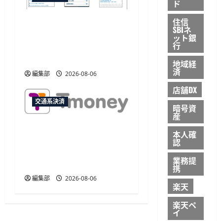
ド
住信
JR西日本がマイナカード
SBIネ
本人確認による年齢限定
ット銀
行
割引きっぷを発売、運賃
20%割引
地域経
済
編集部
2026-08-06
店舗DX
交通系決済
暗号資
産
JCB、韓国のモバイル
本人確
TmoneyでApple Payチャー
認
ジに対応 アプリ内から利
業務提
用可能
携
編集部
2026-08-06
楽天
楽天ペ
イ