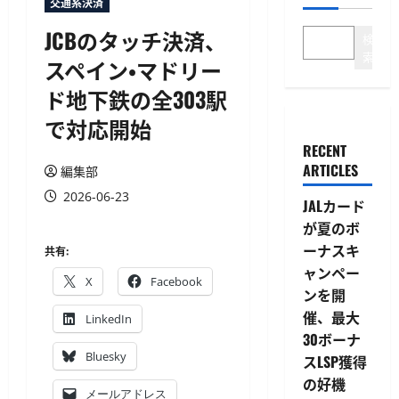
交通系決済
JCBのタッチ決済、
検
索
スペイン・マドリー
ド地下鉄の全303駅
で対応開始
RECENT
ARTICLES
編集部
2026-06-23
JALカード
が夏のボ
ーナスキ
共有:
ャンペー
X
Facebook
ンを開
催、最大
LinkedIn
30ボーナ
Bluesky
スLSP獲得
の好機
メールアドレス