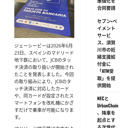
策強化を
合同要請
セブン・ペ
イメント
サービ
ス、須賀
ジェーシービーは2026年6月
川市の妊
23日、スペインのマドリード
婦支援給
地下鉄において、JCBのタッ
付金に
チ決済の取り扱いが開始され
「ATM受
たことを発表しました。今回
取」を提
の取り組みにより、JCBのタ
供開始
ッチ決済に対応したカード
や、同カードが設定されたス
NECと
マートフォンを改札機にかざ
UrbanChain
すだけで乗車が可能になりま
、降車を
す。
起点とす
る次世代