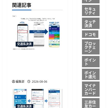
シ
関連記事
セキュ
ョ
リティ
ン
タッチ
決済
ドコモ
ブロッ
交通系決済
クチェ
ーン
「e5489」と「エクスプレ
ポイン
ス予約」の連携強化、JR
ト
西日本が10月20日から開
ポイン
始予定
ト還元
編集部
2026-08-06
マイナ
ンバー
カード
三井住
友カー
交通系決済