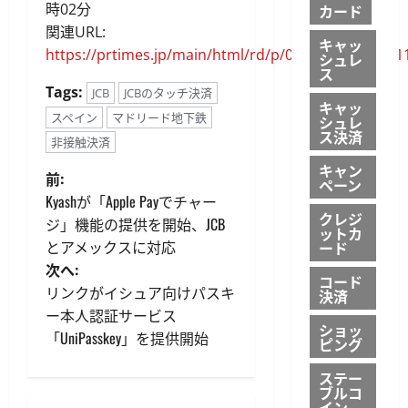
時02分
カード
関連URL:
キャッ
https://prtimes.jp/main/html/rd/p/000001405.00001
シュレ
ス
Tags:
JCB
JCBのタッチ決済
キャッ
スペイン
マドリード地下鉄
シュレ
ス決済
非接触決済
キャン
投
前:
ペーン
Kyashが「Apple Payでチャー
稿
クレジ
ジ」機能の提供を開始、JCB
ットカ
とアメックスに対応
ード
ナ
次へ:
コード
ビ
リンクがイシュア向けパスキ
決済
ー本人認証サービス
ゲ
ショッ
「UniPasskey」を提供開始
ピング
ー
ステー
ブルコ
イン