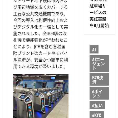
マドリード地下鉄は市内およ
駐車場サ
び周辺地域を広くカバーする
ービスの
主要な公共交通機関であり、
実証実験
今回の導入は利便性向上およ
を9月開始
びデジタル化の一環として実
施されました。全303駅の改
札機で機能強化が行われたこ
とにより、JCBを含む各種国
AI
際ブランドのカードやモバイ
AIエー
ル決済が、安全かつ簡単に利
ジェン
用できる環境が整いました。
ト
B2B決
済
dポイ
ント
d払い
eKYC