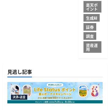
楽天ポ
イント
生成AI
証券
調査
資産運
用
見逃し記事
決済・送金
JALカードが夏のボーナスキャンペーンを開催、