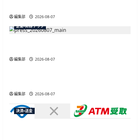
最大30ボーナスLSP獲得の好機
編集部
2026-08-07
企業・財務テック
弥生が「弥生の記帳代行AI」β版を提供開始、
PAP会員向けに無料で
編集部
2026-08-07
広告
総務省など7府省庁、MetaやXなど大手SNS5社に
なりすまし詐欺広告の対策強化を合同要請
編集部
2026-08-07
決済・送金
セブン・ペイメントサービス、須賀川市の妊婦支
援給付金に「ATM受取」を提供開始