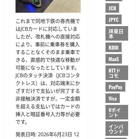
JCB
JPYC
これまで同地下鉄の券売機で
はJCBカードに対応していま
JR東日
本
したが、改札機への直接対応
により、事前に乗車券を購入
KDDI
することなくそのまま乗車で
MaaS
きる、直感的で快適な移動が
可能になったとしています。
NTTド
コモ
JCBのタッチ決済（JCBコンタ
クトレス）は、対応端末にか
PayPay
ざすだけで支払いが完了する
Visa
非接触決済ですが、一定金額
を超える支払いではカードの
Vポイ
挿入と暗証番号入力等が必要
ント
です。
インバ
ウンド
発表日時: 2026年6月23日 12