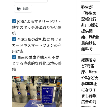
弥生が
印刷
「弥生の
記帳代行
JCBによるマドリード地下
AI」β版を
鉄でのタッチ決済取り扱い開
提供開
始
始、PAP会
全303駅の改札機における
員向けに
カードやスマートフォンの利
無料で
用対応
事前の乗車券購入を不要
総務省な
とする直感的な移動環境の整
ど7府省
備
庁、Meta
やXなど大
手SNS5社
になりす
まし詐欺
広告の対