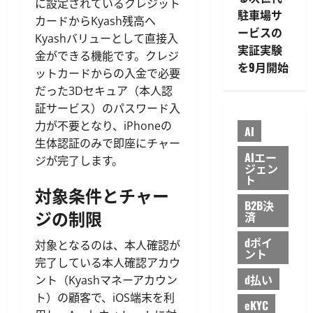
に設定されているクレジット
駐車場サ
カードからKyash残高へ
ービスの
Kyashバリューとして直接入
実証実験
金ができる機能です。クレジ
を9月開始
ットカードからの入金で必要
だった3Dセキュア（本人認
証サービス）のパスワード入
力が不要となり、iPhoneの
AI
生体認証のみで即座にチャー
AIエー
ジが完了します。
ジェン
ト
対象条件とチャー
B2B決
ジの制限
済
dポイ
対象となるのは、本人確認が
ント
完了している本人確認アカウ
d払い
ント（Kyashマネーアカウン
ト）の顧客で、iOS端末を利
eKYC