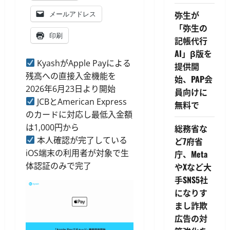
弥生が
メールアドレス
「弥生の
印刷
記帳代行
AI」β版を
KyashがApple Payによる
提供開
残高への直接入金機能を
始、PAP会
2026年6月23日より開始
員向けに
JCBとAmerican Express
無料で
のカードに対応し最低入金額
は1,000円から
総務省な
本人確認が完了している
ど7府省
iOS端末の利用者が対象で生
庁、Meta
体認証のみで完了
やXなど大
手SNS5社
になりす
まし詐欺
広告の対