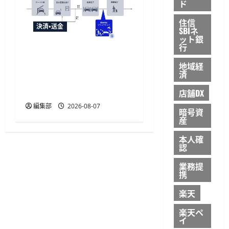
ド
住信
決済・送金
SBIネ
ット銀
行
NECとUrbanChain、降車を
起点とする次世代駐車場
地域経
済
サービスの実証実験を9月
開始
店舗DX
編集部
2026-08-07
暗号資
産
本人確
認
業務提
携
楽天
楽天ペ
イ