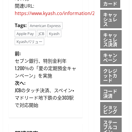
カード
関連URL:
https://www.kyash.co/information/20260623
キャッ
シュレ
ス
Tags:
American Express
Apple Pay
JCB
Kyash
キャッ
シュレ
Kyashバリュー
ス決済
投
前:
キャン
ペーン
セブン銀行、特別金利年
稿
1.200％の「夏の定期預金キャ
クレジ
ンペーン」を実施
ットカ
ナ
ード
次へ:
ビ
JCBのタッチ決済、スペイン・
コード
決済
マドリード地下鉄の全303駅
ゲ
で対応開始
ショッ
ピング
ー
ステー
シ
ブルコ
イン