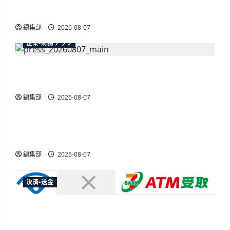
最大30ボーナスLSP獲得の好機
編集部
2026-08-07
企業・財務テック
弥生が「弥生の記帳代行AI」β版を提供開始、
PAP会員向けに無料で
編集部
2026-08-07
広告
総務省など7府省庁、MetaやXなど大手SNS5社に
なりすまし詐欺広告の対策強化を合同要請
編集部
2026-08-07
決済・送金
セブン・ペイメントサービス、須賀川市の妊婦支
援給付金に「ATM受取」を提供開始