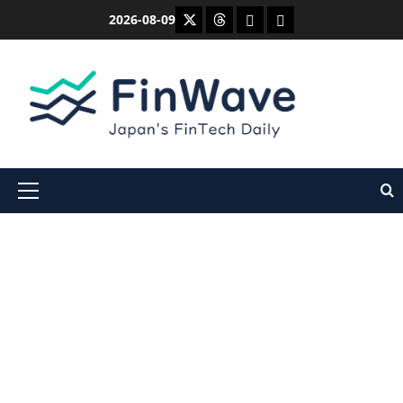
内
X
Threads
Bluesky
Mastodon
2026-08-09
容
を
ス
キ
ッ
プ
メ
イ
ン
メ
ニ
ュ
ー