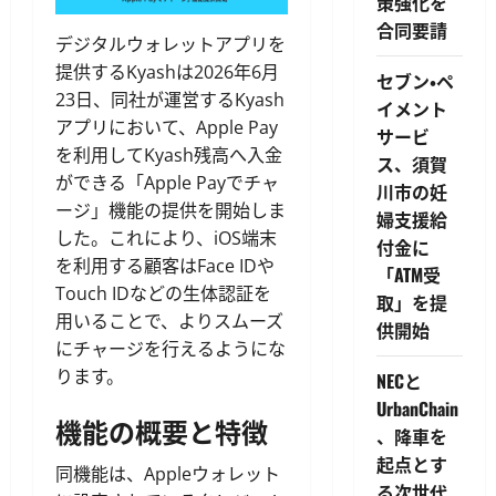
策強化を
合同要請
デジタルウォレットアプリを
提供するKyashは2026年6月
セブン・ペ
23日、同社が運営するKyash
イメント
アプリにおいて、Apple Pay
サービ
を利用してKyash残高へ入金
ス、須賀
ができる「Apple Payでチャ
川市の妊
ージ」機能の提供を開始しま
婦支援給
した。これにより、iOS端末
付金に
を利用する顧客はFace IDや
「ATM受
Touch IDなどの生体認証を
取」を提
用いることで、よりスムーズ
供開始
にチャージを行えるようにな
ります。
NECと
UrbanChain
機能の概要と特徴
、降車を
起点とす
同機能は、Appleウォレット
る次世代