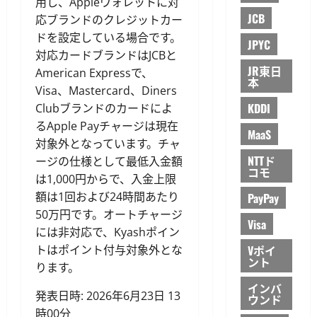
用し、Appleウォレットに対
JCB
応ブランドのクレジットカー
ドを設定している場合です。
JPYC
対応カードブランドはJCBと
JR東日
American Expressで、
本
Visa、Mastercard、Diners
KDDI
Clubブランドのカードによ
るApple Payチャージは現在
MaaS
対象外となっています。チャ
NTTド
ージの仕様として最低入金額
コモ
は1,000円からで、入金上限
額は1回および24時間あたり
PayPay
50万円です。オートチャージ
Visa
には非対応で、Kyashポイン
トはポイント付与対象外とな
Vポイ
ント
ります。
インバ
発表日時: 2026年6月23日 13
ウンド
時00分