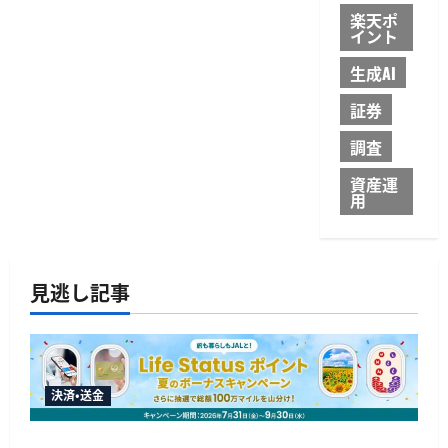
楽天ポ
イント
生成AI
証券
調査
資産運
用
見逃し記事
決済・送金
JALカードが夏のボーナスキャンペーンを開催、