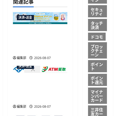
関連記事
ョ
セキュ
リティ
ン
決済・送金
タッチ
決済
JALカードが夏のボーナス
ドコモ
キャンペーンを開催、最
大30ボーナスLSP獲得の好
ブロッ
機
クチェ
ーン
編集部
2026-08-07
ポイン
決済・送金
ト
ポイン
セブン・ペイメントサービ
ト還元
ス、須賀川市の妊婦支援
マイナ
給付金に「ATM受取」を
ンバー
提供開始
カード
編集部
2026-08-07
三井住
友カー