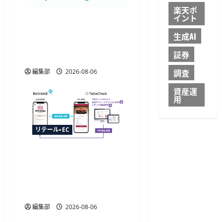
楽天ポ
イント
トレタ予約台帳とビズイ
ートが自動連携、法人予
生成AI
約データをリアルタイム
証券
に反映
調査
編集部
2026-08-06
資産運
用
リテール・EC
TableCheckが
CRM「betrend」と連携開
始、予約データ活用で自
動販促が可能に
編集部
2026-08-06