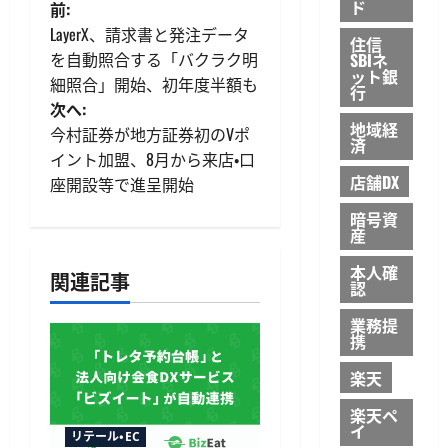
投
ド
前:
LayerX、請求書と発注データ
住信
稿
を自動照合する「バクラク明
SBIネ
ット銀
細照合」開始、初年度半額も
ナ
行
次へ:
地域経
ビ
今村証券が地方証券初のVポ
済
イント加盟、8月から来店・口
ゲ
店舗DX
座開設等で進呈開始
ー
暗号資
産
シ
本人確
関連記事
認
ョ
業務提
携
ン
楽天
楽天ペ
イ
リテール・EC