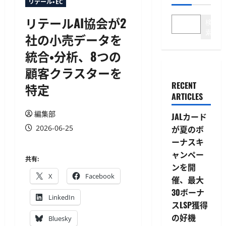
リテール・EC
リテールAI協会が2
検
索
社の小売データを
統合・分析、8つの
顧客クラスターを
RECENT
特定
ARTICLES
編集部
JALカード
2026-06-25
が夏のボ
ーナスキ
ャンペー
共有:
ンを開
X
Facebook
催、最大
30ボーナ
LinkedIn
スLSP獲得
の好機
Bluesky