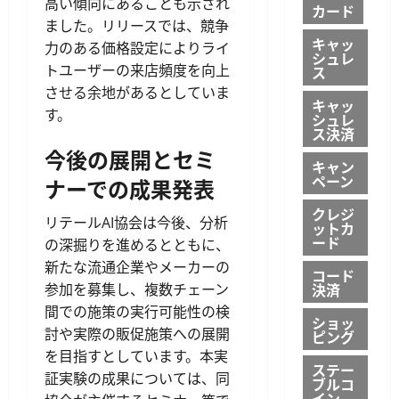
高い傾向にあることも示され
カード
ました。リリースでは、競争
キャッ
力のある価格設定によりライ
シュレ
トユーザーの来店頻度を向上
ス
させる余地があるとしていま
キャッ
す。
シュレ
ス決済
今後の展開とセミ
キャン
ペーン
ナーでの成果発表
クレジ
リテールAI協会は今後、分析
ットカ
ード
の深掘りを進めるとともに、
新たな流通企業やメーカーの
コード
決済
参加を募集し、複数チェーン
間での施策の実行可能性の検
ショッ
討や実際の販促施策への展開
ピング
を目指すとしています。本実
ステー
証実験の成果については、同
ブルコ
イン