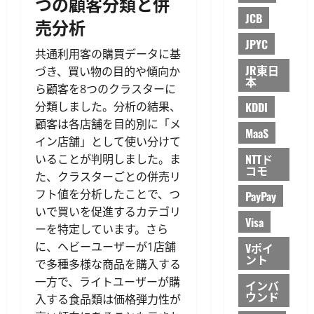
つの顧客分類と併
JCB
売分析
JPYC
共通利用客の購買データに基
JR東日
づき、買い物の目的や傾向か
本
ら顧客を8つのクラスターに
分類しました。分析の結果、
KDDI
顧客は各店舗を目的別に「メ
MaaS
イン店舗」として使い分けて
NTTド
いることが判明しました。ま
コモ
た、クラスターごとの併売リ
フト値を分析したことで、つ
PayPay
いで買いを促進するカテゴリ
Visa
ーを特定しています。さら
に、ヘビーユーザーが1店舗
Vポイ
ント
で多種多様な商品を購入する
一方で、ライトユーザーが購
インバ
ウンド
入する食品類は価格弾力性が