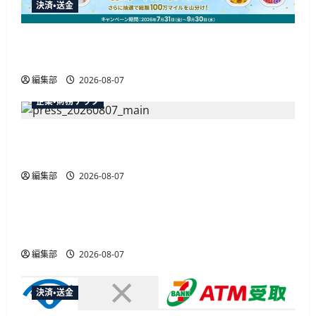
決済・送金
JALカードが夏のボーナスキャンペーンを開催、
最大30ボーナスLSP獲得の好機
編集部
2026-08-07
企業・財務テック
弥生が「弥生の記帳代行AI」β版を提供開始、
PAP会員向けに無料で
編集部
2026-08-07
広告
総務省など7府省庁、MetaやXなど大手SNS5社に
なりすまし詐欺広告の対策強化を合同要請
編集部
2026-08-07
決済・送金