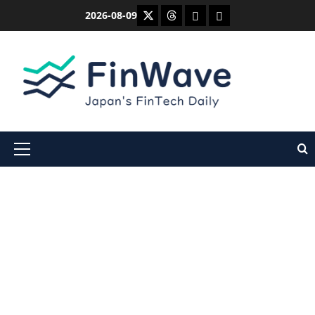
内
X
Threads
Bluesky
Mastodon
2026-08-09
容
を
ス
キ
ッ
プ
メ
イ
ン
メ
ニ
ュ
ー