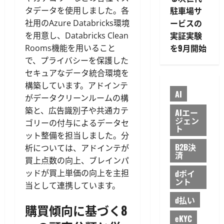
駐車場サ
タデータを使用しました。各
ービスの
社用のAzure Databricks環境
実証実験
を用意し、Databricks Clean
を9月開始
Rooms機能を用いること
で、プライバシーを保護した
セキュアなデータ統合環境を
構築しています。アドインテ
AI
がデータクリーンルームの構
築と、広告識別子や共通カテ
AIエー
ジェン
ゴリーの付与によるデータセ
ト
ット整備を担当しました。分
B2B決
析については、アドインテが
済
買上点数の向上、ブレインパ
ッドが買上単価の向上を主担
dポイ
ント
当として連携しています。
d払い
購買傾向に基づく8
eKYC