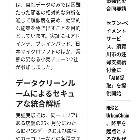
策強化を
は、自社データのみでは困難
合同要請
だった顧客の相対的な分析を
通じて解像度を高め、効果的
セブン・ペ
な施策を導き出すことを目的
イメント
としています。実証にはアド
サービ
インテ、ブレインパッド、日
ス、須賀
本マイクロソフトのほか、業
川市の妊
態の異なる小売チェーン2社
婦支援給
が参加しました。
付金に
「ATM受
データクリーンル
取」を提
ームによるセキュ
供開始
アな統合解析
NECと
UrbanChain
実証実験では、同一エリアに
、降車を
ある店舗の25ヶ月分にわた
起点とす
るID-POSデータおよび属性
る次世代
やカテゴリーなどの各種マス