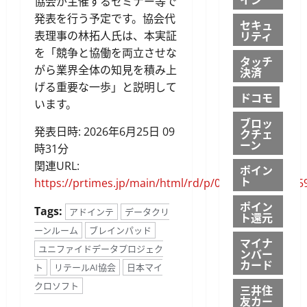
協会が主催するセミナー等で
発表を行う予定です。協会代
セキュ
リティ
表理事の林拓人氏は、本実証
を「競争と協働を両立させな
タッチ
がら業界全体の知見を積み上
決済
げる重要な一歩」と説明して
ドコモ
います。
ブロッ
発表日時: 2026年6月25日 09
クチェ
ーン
時31分
関連URL:
ポイン
ト
https://prtimes.jp/main/html/rd/p/000000021.00005
ポイン
Tags:
アドインテ
データクリ
ト還元
ーンルーム
ブレインパッド
マイナ
ユニファイドデータプロジェク
ンバー
カード
ト
リテールAI協会
日本マイ
クロソフト
三井住
友カー