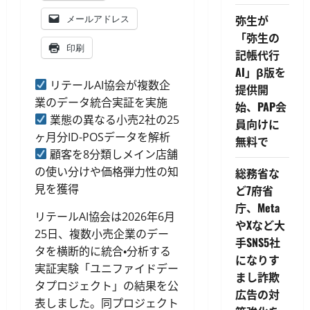
弥生が
メールアドレス
「弥生の
印刷
記帳代行
AI」β版を
リテールAI協会が複数企
提供開
業のデータ統合実証を実施
始、PAP会
業態の異なる小売2社の25
員向けに
ヶ月分ID-POSデータを解析
無料で
顧客を8分類しメイン店舗
の使い分けや価格弾力性の知
総務省な
見を獲得
ど7府省
庁、Meta
リテールAI協会は2026年6月
やXなど大
25日、複数小売企業のデー
手SNS5社
タを横断的に統合・分析する
になりす
実証実験「ユニファイドデー
まし詐欺
タプロジェクト」の結果を公
広告の対
表しました。同プロジェクト