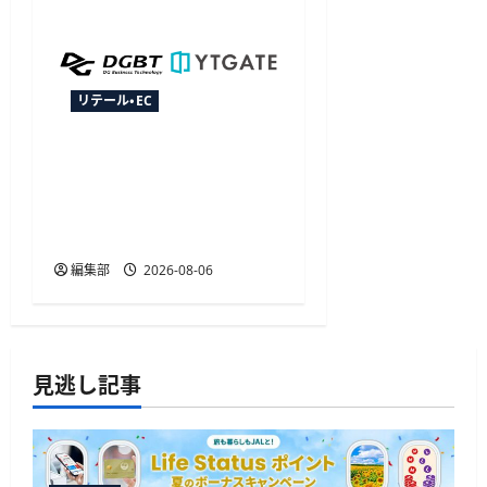
リテール・EC
YTGATEとDGビジネステク
ノロジー、決済最適化サ
ービス「YTGuard」を共同
展開
編集部
2026-08-06
見逃し記事