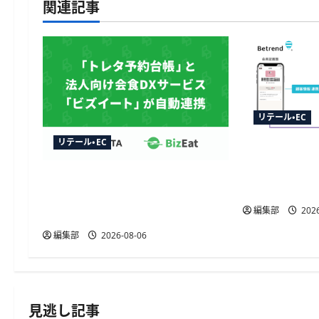
ゲ
関連記事
ー
シ
ョ
ン
リテール・EC
リテール・EC
TableCheck
連携開始、
トレタ予約台帳とビズイートが
動販促が可
自動連携、法人予約データをリ
編集部
2026
アルタイムに反映
編集部
2026-08-06
見逃し記事