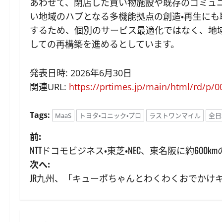
あわせて、閉店した買い物施設や既存のコミュ
い地域のハブとなる多機能拠点の創造・再生に
するため、個別のサービス最適化ではなく、地
しての再構築を進めるとしています。
発表日時: 2026年6月30日
関連URL:
https://prtimes.jp/main/html/rd/p/
Tags:
MaaS
トヨタ・コニック・プロ
ラストワンマイル
全日
投
前:
NTTドコモビジネス・東芝・NEC、東名阪に約600
稿
次へ:
ナ
JR九州、「キューポちゃんとわくわくおでかけ
ビ