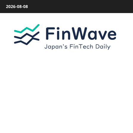
内
2026-08-08
容
を
ス
キ
ッ
プ