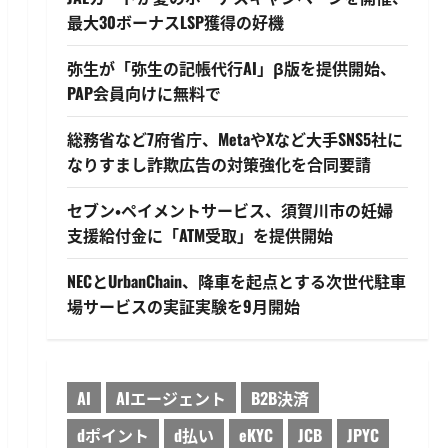
最大30ボーナスLSP獲得の好機
弥生が「弥生の記帳代行AI」β版を提供開始、
PAP会員向けに無料で
総務省など7府省庁、MetaやXなど大手SNS5社に
なりすまし詐欺広告の対策強化を合同要請
セブン・ペイメントサービス、須賀川市の妊婦
支援給付金に「ATM受取」を提供開始
NECとUrbanChain、降車を起点とする次世代駐車
場サービスの実証実験を9月開始
AI
AIエージェント
B2B決済
dポイント
d払い
eKYC
JCB
JPYC