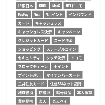
JR東日本
KDDI
MaaS
NTTドコモ
PayPay
Visa
Vポイント
インバウンド
カード
キャッシュレス
キャッシュレス決済
キャンペーン
クレジットカード
コード決済
ショッピング
ステーブルコイン
セキュリティ
タッチ決済
ドコモ
ブロックチェーン
ポイント
ポイント還元
マイナンバーカード
三井住友カード
住信SBIネット銀行
地域経済
店舗DX
暗号資産
本人確認
業務提携
楽天
楽天ペイ