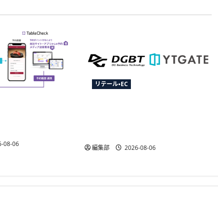
リテール・EC
がCRM「betrend」と
YTGATEとDGビジネステクノロジ
予約データ活用で自
ー、決済最適化サービス
能に
「YTGuard」を共同展開
-08-06
編集部
2026-08-06