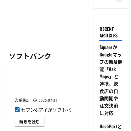
RECENT
ARTICLES
Squareが
ソフトバンク
Googleマッ
プの新AI機
決済・送金
能「Ask
Maps」と
セブン&アイ、ソフトバンク・
連携、飲
PayPayらと総額3000億円の資
食店の自
本業務提携に合意
動同期や
編集部
2026-07-31
注文決済
セブン&アイがソフトバ
に対応
セ
続きを読む
ブ
HashPortと
決済・送金
ン