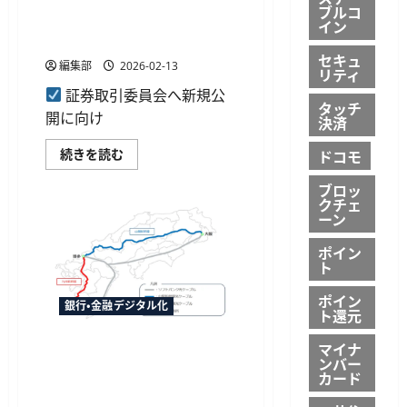
PayPayがナスダック上場を申
む
ブルコ
通
請、証券取引委員会へ登録届
期
イン
業
出書を公開提出
績
セキュ
予
編集部
2026-02-13
リティ
想
を
証券取引委員会へ新規公
上
タッチ
方
開に向け
決済
修
正
へ
PayPay
続きを読む
ドコモ
──
が
フ
ナ
ブロッ
ァ
ス
イ
クチェ
ダ
ナ
ッ
ーン
ン
ク
ス
上
ポイン
事
場
業
ト
を
が
申
利
請、
ポイン
益
証
銀行・金融デジタル化
ト還元
倍
券
増
取
で
引
マイナ
ソフトバンクなど3社、鉄道
成
委
ンバー
長
員
沿線光ケーブル活用の専用線
カード
を
会
開始 金融の高速取引を支援
牽
へ
引