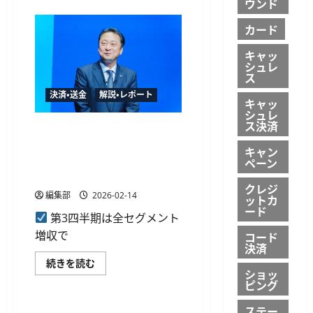
米
ウンド
人
ナ
認
ス
証
カード
ダ
で
ッ
法
ク
キャッ
改
上
シュレ
正
場
ス
に
が
対
目
決済・送金
解説・レポート
応
前
キャッ
に
に、
シュレ
つ
公
ス決済
い
開
ソフトバンク、通期業績予想
て
価
を上方修正へ──ファイナン
さ
格
キャン
ら
は
ス事業が利益倍増で成長を牽
ペーン
に
1ADS
読
引
あ
む
た
クレジ
編集部
2026-02-14
り
ットカ
16
ード
ド
第3四半期は全セグメント
ル
増収で
に
コード
つ
決済
い
ソ
続きを読む
て
フ
ショッ
さ
決済・送金
ト
ピング
ら
バ
に
ン
読
ステー
ク、