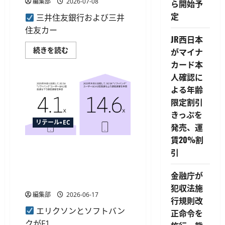
編集部
2026-07-08
ら開始予
ら
業
に
務
定
三井住友銀行および三井
読
提
む
携、
住友カー
ID
JR西日本
統
合
PayPay
続きを読む
がマイナ
や
残
ポ
カード本
高
イ
の
人確認に
ン
三
ト
井
よる年齢
共
住
通
友
限定割引
化
銀
へ
行
きっぷを
に
口
リテール・EC
つ
発売、運
座
い
へ
賃20%割
て
の
さ
エリクソンとソフトバンク、
送
引
ら
金
F1日本GPで5G SAとミリ波に
に
手
読
よる5つのスライス実証に成
数
金融庁が
む
料
功
が
犯収法施
月
編集部
2026-06-17
5
行規則改
回
エリクソンとソフトバン
ま
正命令を
で
クがF1