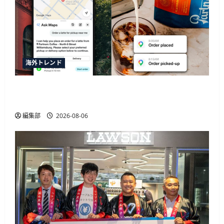
海外トレンド
SquareがGoogleマップの新AI機能「Ask Maps」と
連携、飲食店の自動同期や注文決済に対応
編集部
2026-08-06