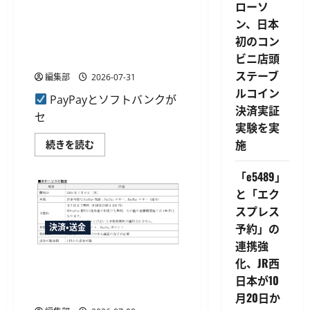
ローソ
&
ア
ン、日本
イ、
PayPayとソフトバンクがセブ
ソ
初のコン
ン&アイと資本業務提携、ID
フ
ト
ビニ店頭
統合やポイント共通化へ
バ
ン
ステーブ
編集部
2026-07-31
ク・
ルコイン
PayPay
PayPayとソフトバンクが
ら
決済実証
と
セ
総
実験を実
額
3000
施
PayPay
続きを読む
億
と
円
ソ
の
フ
「e5489」
資
ト
本
バ
と「エク
業
ン
務
スプレス
ク
提
が
予約」の
決済・送金
携
セ
に
ブ
連携強
合
ン
意
&
PayPay残高の三井住友銀行口
化、JR西
に
ア
座への送金手数料が月5回ま
つ
日本が10
イ
い
と
で無料化
月20日か
て
資
さ
本