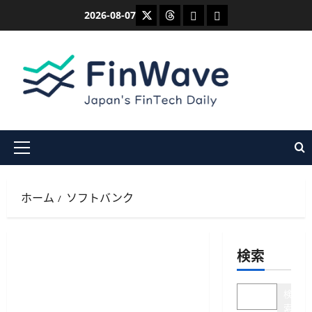
内
X
Threads
Bluesky
Mastodon
2026-08-07
容
を
ス
キ
ッ
プ
メ
イ
ン
ホーム
ソフトバンク
メ
ニ
ュ
検索
ー
検
索