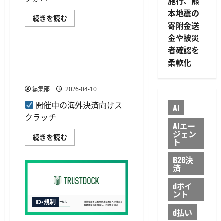
施行、熊
無
料
本地震の
化
エ
続きを読む
に
寄附金送
リ
つ
決済・送金
ク
い
金や被災
ソ
て
ン
さ
者確認を
と
PayPayが海外でのスクラッチ
ら
ソ
柔軟化
に
くじにソフトバンク回線向け
フ
読
ト
の優遇施策を追加
む
バ
ン
編集部
2026-04-10
ク、
F1
開催中の海外決済向けス
AI
日
本
クラッチ
GP
AIエー
で
ジェン
5G
PayPay
続きを読む
ト
SA
が
と
海
ミ
外
B2B決
リ
で
済
波
の
に
ス
よ
ク
dポイ
る
ラ
ント
5
ッ
ID・規制
つ
チ
の
d払い
く
ス
じ