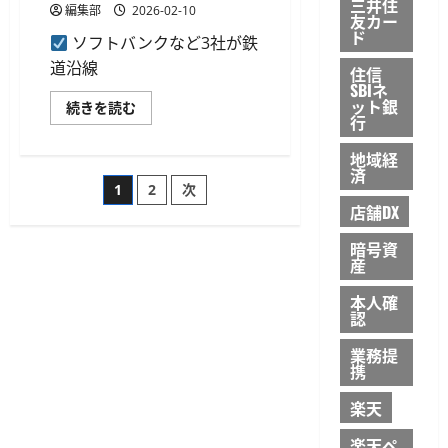
登
三井住
に
編集部
2026-02-10
録
友カー
つ
届
ド
い
ソフトバンクなど3社が鉄
出
て
書
道沿線
さ
を
住信
ら
公
SBIネ
に
開
ット銀
ソ
続きを読む
読
提
行
フ
む
出
ト
に
バ
つ
地域経
ン
い
済
ク
投
て
1
2
次
な
さ
ど
店舗DX
ら
3
稿
に
社、
読
暗号資
鉄
む
道
産
の
沿
線
本人確
光
ペ
認
ケ
ー
ブ
ー
業務提
ル
携
活
用
ジ
の
楽天
専
用
送
楽天ペ
線