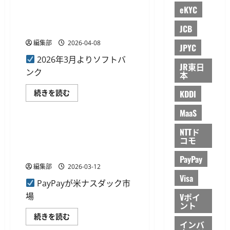
ラ
ソフトバンク法人携帯が
に
eKYC
イ
ソ
TRUSTDOCKのeKYCを採用、公
ス
フ
実
ト
JCB
的個人認証で法改正に対応
証
バ
に
ン
編集部
2026-04-08
JPYC
成
ク
功
回
2026年3月よりソフトバ
に
線
JR東日
つ
向
ンク
本
い
け
て
の
さ
優
ソ
続きを読む
KDDI
ら
遇
フ
企業・財務テック
に
施
ト
読
MaaS
策
バ
む
を
ン
追
ク
PayPayの米ナスダック上場が
NTTド
加
法
コモ
目前に、公開価格は1ADSあた
に
人
つ
携
り16ドル
い
帯
PayPay
て
が
編集部
2026-03-12
さ
TRUSTDOCK
Visa
ら
の
PayPayが米ナスダック市
に
eKYC
読
を
場
Vポイ
む
採
ント
用、
公
PayPay
続きを読む
的
の
インバ
個