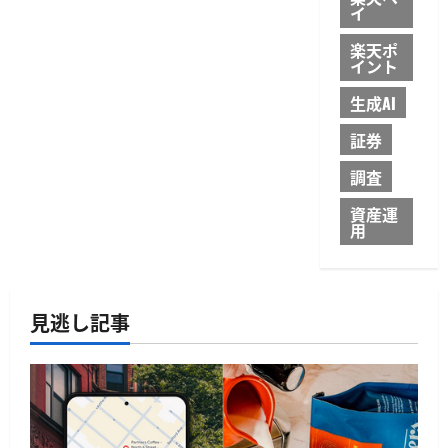
開
イ
始
り
金
楽天ポ
融
イント
の
高
速
生成AI
取
引
を
証券
支
援
調査
に
つ
い
資産運
て
用
さ
ら
に
読
む
見逃し記事