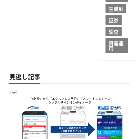
生成AI
証券
調査
資産運
用
見逃し記事