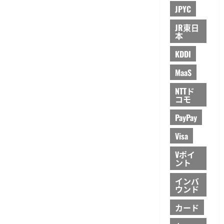
JPYC
JR東日
本
KDDI
MaaS
NTTド
コモ
PayPay
Visa
Vポイ
ント
インバ
ウンド
カード