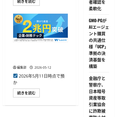
ス
ウ
続きを読む
者確認を
ト
ェ
柔軟化
レ
ル
ス
ス
を
ナ
実
ビ
GMO-PGが
感
が
に
AIエージェ
預
つ
か
ント購買
い
り
企業・財務テック
て
資
の共通仕
さ
産
ら
2
様「UCP」
に
ウェルスナビ、預かり資産2
兆
読
1,000
準拠の決
兆円突破 おまかせNISA利用
む
億
済基盤を
円
者は13万人超
を
構築
突
編集部
2026-05-12
破、
10
2026年5月11日時点で預
金融庁と
周
年
か
警察庁、
で
運
日本暗号
用
ウ
続きを読む
者
ェ
資産等取
数
ル
は
ス
引業協会
50
ナ
に詐欺被
万
ビ、
人
預