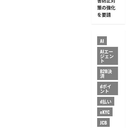
害防止対
超
か
に
り
策の強化
つ
資
い
産
を要請
て
2
さ
兆
ら
円
に
突
読
破
む
お
AI
ま
か
せ
AIエー
NISA
ジェン
利
ト
用
者
は
B2B決
13
済
万
人
超
dポイ
に
ント
つ
い
d払い
て
さ
ら
eKYC
に
読
む
JCB