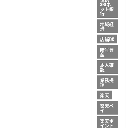
SBIネ
ット銀
行
地域経
済
店舗DX
暗号資
産
本人確
認
業務提
携
楽天
楽天ペ
イ
楽天ポ
イント