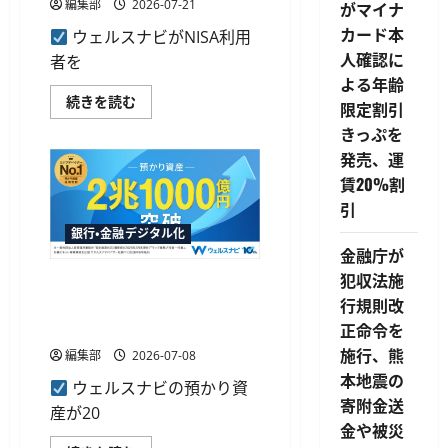
編集部
2026-07-21
がマイナ
カード本
ウェルスナビがNISA利用
人確認に
者を
よる年齢
ウ
続きを読む
限定割引
ェ
ル
きっぷを
ス
ナ
発売、運
ビ
賃20%割
の
NISA
引
利
用
銀行・金融デジタル化
者
金融庁が
調
査、
犯収法施
ウェルスナビが預かり資産2
日
常
行規則改
兆1,000億円を突破、10周年
タ
ス
で運用者数は50万人超
正命令を
ク
増
施行、熊
編集部
2026-07-08
加
本地震の
で
ウェルスナビの預かり資
約
寄附金送
3
産が20
割
金や被災
が