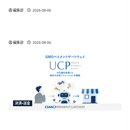
定割引きっぷを発売、運賃20%割引
編集部
2026-08-06
ID・規制
金融庁が犯収法施行規則改正命令を施行、熊本
地震の寄附金送金や被災者確認を柔軟化
編集部
2026-08-06
決済・送金
GMO-PGがAIエージェント購買の共通仕様
「UCP」準拠の決済基盤を構築