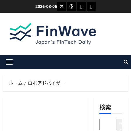
内
X
Threads
Bluesky
Mastodon
2026-08-06
容
を
ス
キ
ッ
プ
メ
イ
ン
ホーム
ロボアドバイザー
メ
ニ
ュ
検索
ー
検
索