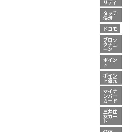
リティ
タッチ
決済
ドコモ
ブロッ
クチェ
ーン
ポイン
ト
ポイン
ト還元
マイナ
ンバー
カード
三井住
友カー
ド
住信