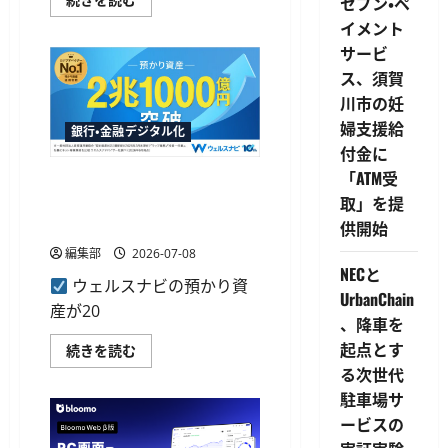
セブン・ペ
ス
天
ト
イメント
証
レ
券
ス
サービ
の
を
NISA
実
ス、須賀
口
感
座
に
川市の妊
数
つ
が
婦支援給
い
銀行・金融デジタル化
800
て
付金に
万
さ
口
ら
「ATM受
ウェルスナビが預かり資産2
座
に
を
読
取」を提
兆1,000億円を突破、10周年
突
む
破、
で運用者数は50万人超
供開始
過
去
編集部
2026-07-08
最
NECと
短
ウェルスナビの預かり資
の
UrbanChain
約
産が20
6
、降車を
カ
起点とす
月
ウ
続きを読む
で
ェ
る次世代
100
ル
万
ス
駐車場サ
口
ナ
座
ビ
ービスの
増
が
に
預