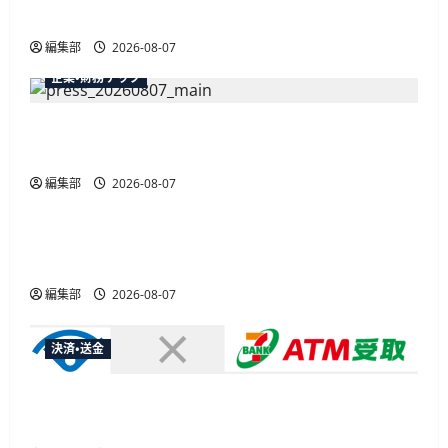
送
NISA
最大30ボーナスLSP獲得の好機
定
期
り
売
編集部
2026-08-07
却
の
企業・財務テック
拡
充
や
弥生が「弥生の記帳代行AI」β版を提供開始、
新
ア
PAP会員向けに無料で
プ
リ
が
編集部
2026-08-07
広告
寄
与
に
総務省など7府省庁、MetaやXなど大手SNS5社に
つ
い
なりすまし詐欺広告の対策強化を合同要請
て
さ
編集部
2026-08-07
ら
に
読
む
決済・送金
セブン・ペイメントサービス、須賀川市の妊婦支
援給付金に「ATM受取」を提供開始