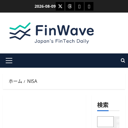
内
X
Threads
Bluesky
Mastodon
2026-08-09
容
を
ス
キ
ッ
プ
メ
イ
ン
ホーム
NISA
メ
ニ
ュ
検索
ー
検
索