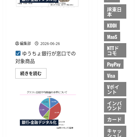
始、
読
PC・
JR東日
む
タ
ブ
本
ゆうちょ銀行が「ゆうちょご
レ
利用ありがとう特典」を実
ッ
KDDI
ト
施、対象サービスの窓口申込
で
の
で景品進呈
MaaS
売
買
編集部
2026-06-26
に
NTTド
対
コモ
ゆうちょ銀行が窓口での
応
に
対象商品
PayPay
つ
い
ゆ
て
続きを読む
Visa
う
さ
ち
ら
ょ
に
Vポイ
銀
読
ント
行
む
が
インバ
「ゆ
う
ウンド
ち
ょ
カード
ご
銀行・金融デジタル化
利
用
キャッ
あ
シュレ