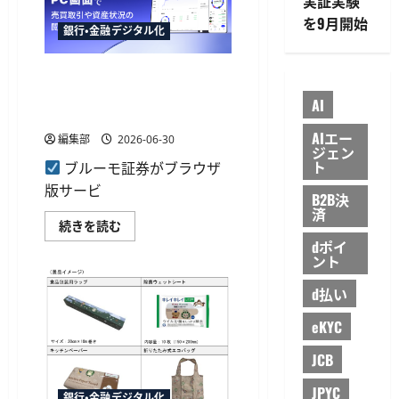
実証実験
つ
か
を9月開始
い
り
銀行・金融デジタル化
て
資
さ
産
ら
2
に
ブルーモ証券が「Bloomo Web
兆
読
1,000
β版」提供開始、PC・タブレ
む
億
AI
円
ットでの売買に対応
を
AIエー
突
編集部
2026-06-30
破、
ジェン
10
ト
ブルーモ証券がブラウザ
周
年
版サービ
B2B決
で
済
運
用
ブ
続きを読む
者
ル
dポイ
数
ー
ント
は
モ
50
証
万
券
d払い
人
が
超
「Bloomo
に
Web
eKYC
つ
β
い
版」
JCB
て
提
さ
供
ら
開
JPYC
銀行・金融デジタル化
に