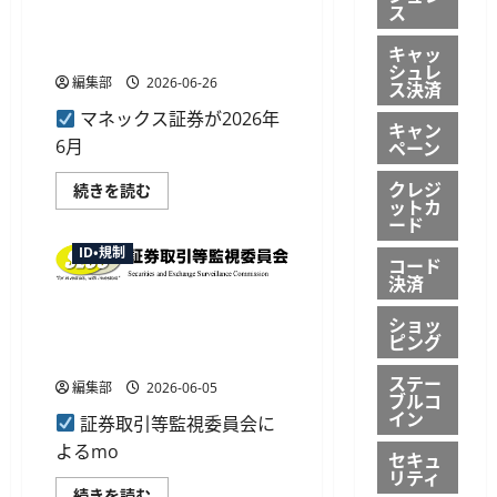
り
マネックス証券調査、日本株
ス
が
「強気」が5割超 米国株DIは
と
う
キャッ
43へ改善
特
シュレ
典」
編集部
2026-06-26
ス決済
を
実
マネックス証券が2026年
施、
キャン
対
ペーン
6月
象
サ
クレジ
ー
マ
続きを読む
ビ
ットカ
ネ
ス
ッ
ード
の
ク
窓
ス
ID・規制
コード
口
証
申
決済
券
込
調
moomoo証券、NISA対象外商
で
査、
ショッ
景
日
品の虚偽販売など複数の違反
ピング
品
本
で行政処分勧告
進
株
呈
「強
ステー
編集部
2026-06-05
に
気」
ブルコ
つ
が
イン
い
証券取引等監視委員会に
5
て
割
よるmo
さ
超
セキュ
ら
米
リティ
に
国
moomoo
続きを読む