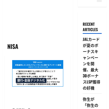
RECENT
ARTICLES
JALカード
NISA
が夏のボ
ーナスキ
ャンペー
ンを開
催、最大
30ボーナ
銀行・金融デジタル化
スLSP獲得
の好機
ウェルスナビのNISA利用者調
査、日常タスク増加で約3割
弥生が
がストレスを実感
「弥生の