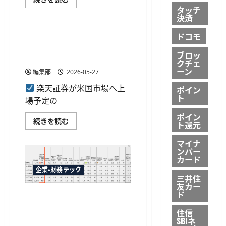
読
株
証
む
タッチ
DI
銀行・金融デジタル化
券、
は
決済
NISA
43
対
へ
象
楽天証券、スペースXの米国
ドコモ
改
外
善
株式IPOブックビルディング
商
に
ブロッ
品
申込受付を予定
つ
クチェ
の
い
虚
ーン
て
編集部
2026-05-27
偽
さ
販
ら
楽天証券が米国市場へ上
ポイン
売
に
ト
な
場予定の
読
ど
む
複
ポイン
数
楽
続きを読む
ト還元
の
天
違
証
反
券、
マイナ
で
ス
ンバー
行
ペ
カード
政
ー
処
ス
企業・財務テック
分
X
三井住
勧
の
友カー
告
米
ド
三井住友信託銀行、DC・NISA
に
国
つ
株
利用状況の調査結果を公表
い
住信
式
DC利用者の約6割がNISAを併
て
IPO
SBIネ
さ