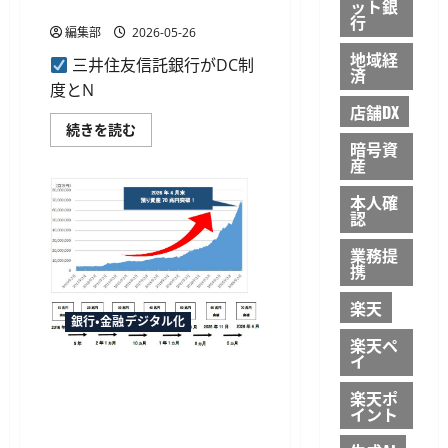
ブ
用
ット銀
ら
ッ
行
に
ク
編集部
2026-05-26
読
ビ
む
ル
地域経
三井住友信託銀行がDC制
デ
済
ィ
度とN
ン
店舗DX
グ
申
三
続きを読む
込
井
暗号資
受
住
産
付
友
を
信
予
託
本人確
定
銀
認
に
行、
つ
DC・
い
業務提
NISA
て
利
携
さ
用
ら
状
楽天
に
況
読
銀行・金融デジタル化
の
む
調
楽天ペ
査
イ
結
SBI証券の預り資産残高が70
果
兆円突破、5カ月で10兆円増
を
楽天ポ
公
イント
NISA定期売却の拡充や新アプ
表
DC
リが寄与