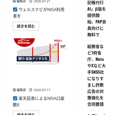
編集部
2026-07-21
記帳代行
AI」β版を
ウェルスナビがNISA利用
提供開
者を
始、PAP会
ウ
続きを読む
員向けに
ェ
ル
無料で
ス
ナ
ビ
総務省な
の
NISA
ど7府省
利
用
庁、Meta
銀行・金融デジタル化
者
やXなど大
調
査、
楽天証券のNISA口座数が800
手SNS5社
日
常
万口座を突破、過去最短の約
になりす
タ
6カ月で100万口座増
ス
まし詐欺
ク
編集部
2026-07-17
増
広告の対
加
策強化を
で
楽天証券によるNISA口座
約
合同要請
数8
3
割
が
楽
続きを読む