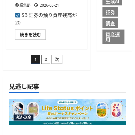
生成AI
利
用
編集部
2026-05-21
者
証券
の
SBI証券の預り資産残高が
約
6
20
調査
割
が
資産運
SBI
NISA
続きを読む
用
証
を
券
併
の
用
預
に
り
つ
投
1
2
次
資
い
産
て
残
さ
稿
高
ら
が
に
70
読
の
見逃し記事
兆
む
円
突
ペ
破、
5
カ
ー
月
で
決済・送金
10
ジ
兆
円
増
JALカードが夏のボーナスキャンペーンを開催、