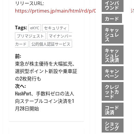
インバ
リリースURL:
ウンド
https://prtimes.jp/main/html/rd/p/000000062.00006
カード
Tags:
eKYC
セキュリティ
キャッ
シュレ
プリマジェスト
マイナンバー
ス
カード
公的個人認証サービス
キャッ
投
シュレ
前:
ス決済
東急が株主優待を大幅拡充、
稿
選択型ポイント新設や乗車証
キャン
ペーン
の2枚発行も
ナ
次へ:
クレジ
ットカ
ビ
HashPort、手数料ゼロの法人
ード
向ステーブルコイン決済を1
ゲ
コード
月28日開始
決済
ー
ショッ
ピング
シ