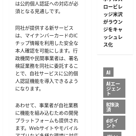
は公的個人認証への対応が必
ロービレ
須となる見通しです。
ッジ米沢
がラウン
同社が提供する新サービス
ジをキャ
は、マイナンバーカードのIC
ッシュレ
チップ情報を利用した安全な
ス化
本人確認を可能にします。行
政機関や民間事業者は、署名
検証業務を同社に委託するこ
AI
とで、自社サービスに公的個
人認証機能を導入できるよう
AIエー
ジェン
になります。
ト
B2B決
あわせて、事業者が自社業務
済
に機能を組み込むための開発
dポイ
プラットフォームも提供され
ント
ます。Webサイトやモバイル
アプリなど多様な環境に対応