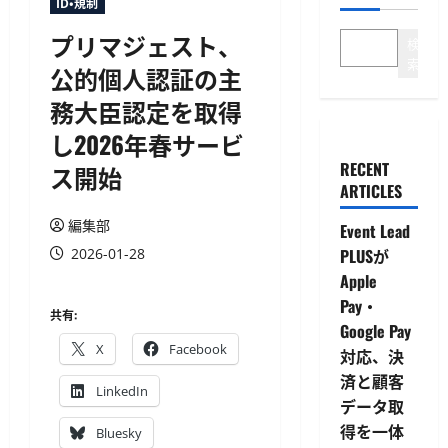
ID・規制
プリマジェスト、
検
索
公的個人認証の主
務大臣認定を取得
し2026年春サービ
RECENT
ス開始
ARTICLES
編集部
Event Lead
2026-01-28
PLUSが
Apple
Pay・
共有:
Google Pay
X
Facebook
対応、決
済と顧客
LinkedIn
データ取
得を一体
Bluesky