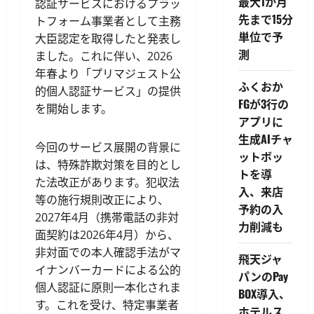
最大1か月
認証サービスにおけるプラッ
先まで15分
トフォーム事業者として主務
単位で予
大臣認定を取得したと発表し
測
ました。これに伴い、2026
年春より「プリマジェスト公
ふくおか
的個人認証サービス」の提供
FGが3行の
を開始します。
アプリに
生成AIチャ
今回のサービス展開の背景に
ットボッ
は、特殊詐欺対策を目的とし
トを導
た法改正があります。犯収法
入、来店
等の施行規則改正により、
予約の入
2027年4月（携帯電話の非対
力削減も
面契約は2026年4月）から、
非対面での本人確認手法がマ
飛天ジャ
イナンバーカードによる公的
パンのPay
個人認証に原則一本化されま
BOX導入、
す。これを受け、特定事業者
ホテルス