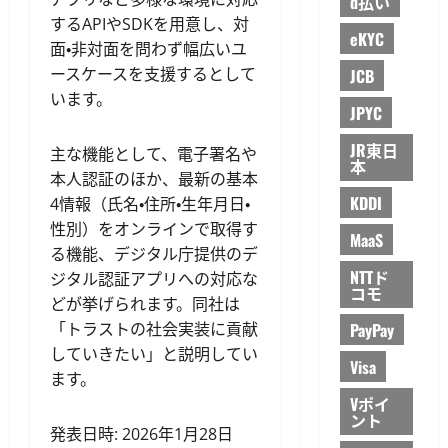
d払い
するAPIやSDKを用意し、対
eKYC
面・非対面を問わず幅広いユ
ースケースを支援するとして
JCB
います。
JPYC
JR東日
主な機能として、電子署名や
本
本人認証のほか、最新の基本
KDDI
4情報（氏名・住所・生年月日・
性別）をオンラインで取得す
MaaS
る機能、デジタル庁提供のデ
NTTド
ジタル認証アプリへの対応な
コモ
どが挙げられます。同社は
「トラストの社会実装に貢献
PayPay
していきたい」と説明してい
Visa
ます。
Vポイ
ント
発表日時: 2026年1月28日