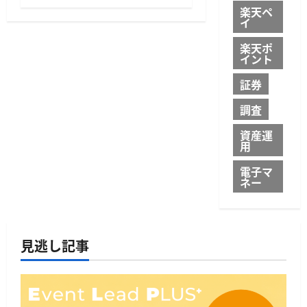
楽天ペ
イ
楽天ポ
イント
証券
調査
資産運
用
電子マ
ネー
見逃し記事