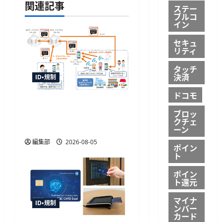
関連記事
ステー
ョ
ブルコ
イン
ン
セキュ
リティ
タッチ
決済
ID・規制
ドコモ
センサデータストアシス
ブロッ
テムの国際標準化へ審議
クチェ
開始、TISIなど4者が提案
ーン
編集部
2026-08-05
ポイン
ト
ポイン
ト還元
マイナ
ID・規制
ンバー
カード