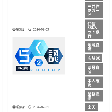
TOPPAN、世界初の耐量子
三井住
計算機暗号搭載デュアル
友カー
ド
インターフェイスICカー
ドを開発
住信
SBIネ
編集部
2026-08-03
ット銀
行
地域経
済
店舗DX
暗号資
ID・規制
産
本人確
飛天ジャパンが「らく認
認
2」を提供開始、FIDO2や
パスキー対応で認証基盤
業務提
携
を刷新
楽天
編集部
2026-07-31