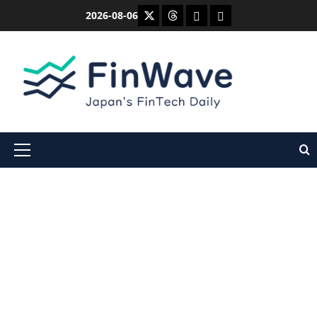
内
X
Threads
Bluesky
Mastodon
2026-08-06
容
を
ス
キ
ッ
プ
メ
イ
ン
メ
ニ
ュ
ー