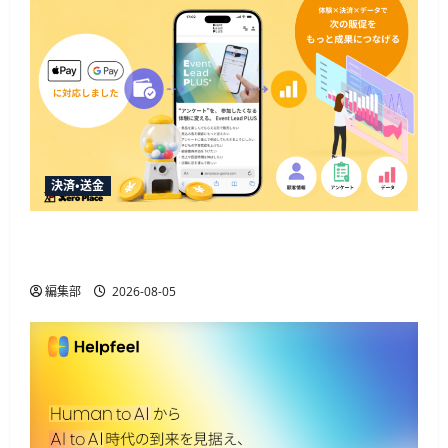
決済・送金
Event Lead PLUSがApple Pay・Google Pay対応、決
済と顧客データ取得を一体化
編集部
2026-08-05