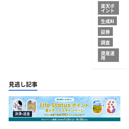
楽天ポ
イント
生成AI
証券
調査
資産運
用
見逃し記事
決済・送金
JALカードが夏のボーナスキャンペーンを開催、