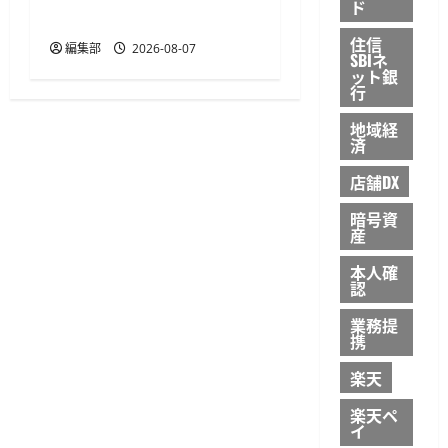
ド
開始
住信
編集部
2026-08-07
SBIネ
ット銀
行
地域経
済
店舗DX
暗号資
産
本人確
認
業務提
携
楽天
楽天ペ
イ