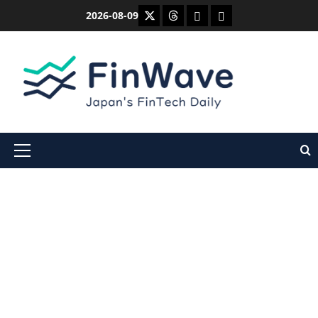
内
X
Threads
Bluesky
Mastodon
2026-08-09
容
を
ス
キ
ッ
プ
メ
イ
ン
メ
ニ
ュ
ー