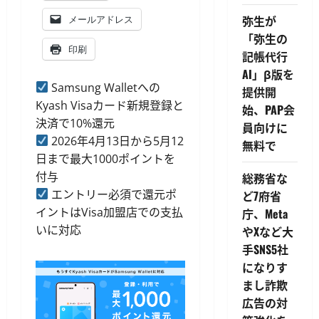
弥生が
メールアドレス
「弥生の
印刷
記帳代行
AI」β版を
Samsung Walletへの
提供開
Kyash Visaカード新規登録と
始、PAP会
決済で10%還元
員向けに
2026年4月13日から5月12
無料で
日まで最大1000ポイントを
付与
総務省な
エントリー必須で還元ポ
ど7府省
イントはVisa加盟店での支払
庁、Meta
いに対応
やXなど大
手SNS5社
になりす
まし詐欺
広告の対