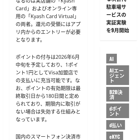
なるのは実店舗の「Kyash
駐車場サ
Card」およびオンライン専
ービスの
用の「Kyash Card Virtual」
実証実験
の両者。還元の受領にはアプ
を9月開始
リ内からのエントリーが必要
となります。
ポイントの付与は2026年6月
AI
中旬を予定しており、1ポイ
AIエー
ント1円としてVisa加盟店で
ジェン
ト
の支払いに充当可能です。な
お、ポイントの有効期限は最
B2B決
終取引日から180日間と定め
済
られており、期限内に取引が
dポイ
ない場合は失効する仕組みと
ント
なっています。
d払い
eKYC
国内のスマートフォン決済市