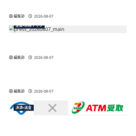
最大30ボーナスLSP獲得の好機
編集部
2026-08-07
企業・財務テック
弥生が「弥生の記帳代行AI」β版を提供開始、
PAP会員向けに無料で
編集部
2026-08-07
広告
総務省など7府省庁、MetaやXなど大手SNS5社に
なりすまし詐欺広告の対策強化を合同要請
編集部
2026-08-07
決済・送金
セブン・ペイメントサービス、須賀川市の妊婦支
援給付金に「ATM受取」を提供開始