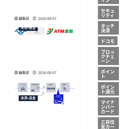
大30ボーナスLSP獲得の好
機
セキュ
リティ
編集部
2026-08-07
タッチ
決済・送金
決済
ドコモ
セブン・ペイメントサービ
ス、須賀川市の妊婦支援
ブロッ
クチェ
給付金に「ATM受取」を
ーン
提供開始
ポイン
編集部
2026-08-07
ト
ポイン
ト還元
決済・送金
マイナ
ンバー
カード
NECとUrbanChain、降車を
起点とする次世代駐車場
三井住
友カー
サービスの実証実験を9月