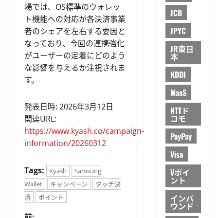
場では、OS標準のウォレッ
JCB
ト機能への対応が各決済事業
JPYC
者のシェアを左右する要因と
なっており、今回の連携強化
JR東日
がユーザーの定着にどのよう
本
な影響を与えるか注視されま
KDDI
す。
MaaS
発表日時: 2026年3月12日
NTTド
コモ
関連URL:
https://www.kyash.co/campaign-
PayPay
information/20260312
Visa
Tags:
Kyash
Samsung
Vポイ
ント
Wallet
キャンペーン
タッチ決
インバ
済
ポイント
ウンド
前: