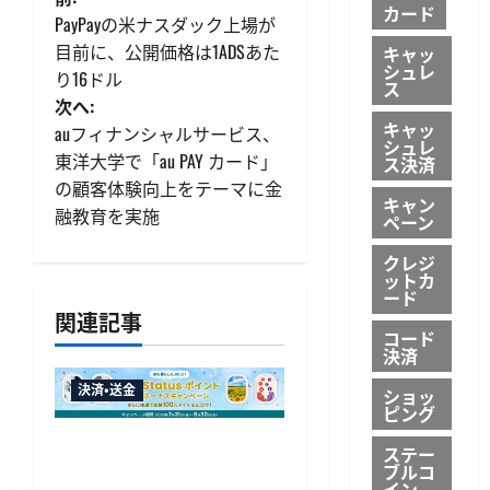
投
カード
PayPayの米ナスダック上場が
稿
目前に、公開価格は1ADSあた
キャッ
シュレ
り16ドル
ナ
ス
次へ:
キャッ
ビ
auフィナンシャルサービス、
シュレ
東洋大学で「au PAY カード」
ス決済
ゲ
の顧客体験向上をテーマに金
キャン
融教育を実施
ペーン
ー
クレジ
シ
ットカ
ード
ョ
関連記事
コード
決済
ン
決済・送金
ショッ
ピング
JALカードが夏のボーナス
ステー
ブルコ
キャンペーンを開催、最
イン