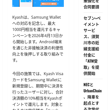
策強化を
合同要請
Kyashは、Samsung Wallet
セブン・ペ
への対応を記念し、最大
イメント
1000円相当を還元するキャ
サービ
ンペーンを2026年4月13日か
ス、須賀
ら開始します。Android端末
川市の妊
を通じた非接触決済の利便性
婦支援給
向上を後押しする取り組みで
付金に
す。
「ATM受
取」を提
供開始
今回の施策では、Kyash Visa
カードをSamsung Walletに
NECと
新規登録し、期間中に決済を
UrbanChain
行ったユーザーに対し、合計
、降車を
決済額の10%相当をKyashポ
起点とす
イントで還元します。対象と
る次世代