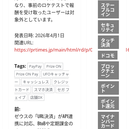
ステー
なり、事前のロケテストで報
ブルコ
酬を受け取ったユーザーは対
イン
象外としています。
セキュ
リティ
発表日時: 2026年4月1日
タッチ
関連URL:
決済
https://prtimes.jp/main/html/rd/p/000000702.00001
ドコモ
ブロッ
Tags:
PayPay
Prize ON
クチェ
Prize ON Pay
UFOキャッチャ
ーン
ー
キャッシュレス
クレジッ
ポイン
ト
トカード
スマホ決済
セガ フ
ェイブ
店舗DX
ポイン
ト還元
投
前:
ゼウスの「URL決済」がAPI連
マイナ
稿
ンバー
携に対応、BtoBや定期課金の
カード