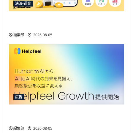
決済・送金
Event Lead PLUSがApple Pay・Google Pay対応、決
済と顧客データ取得を一体化
編集部
2026-08-05
広告
Helpfeelが新ソリューション提供開始、AIOなど3
機能でAIエージェント取引に対応
編集部
2026-08-05