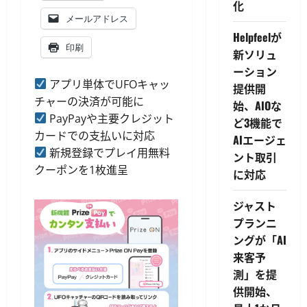
化
メールアドレス
Helpfeelが
印刷
新ソリュ
ーション
アプリ単体でUFOキャッ
提供開
チャーの決済が可能に
始、AIOな
PayPayや主要クレジット
ど3機能で
カードでの支払いに対応
AIエージェ
新規登録でプレイ用無料
ント取引
クーポンを1枚進呈
に対応
ジャスト
プランニ
ングが「AI
来客予
測」を提
供開始、