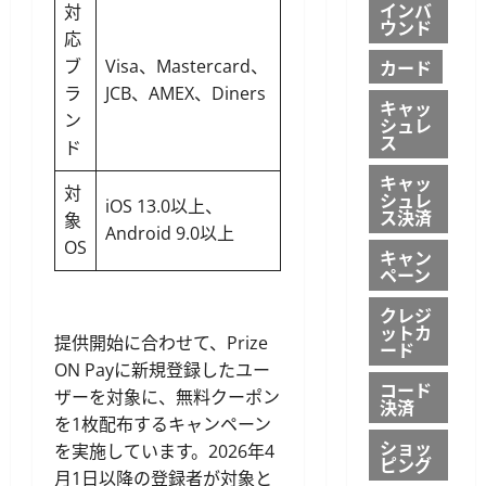
インバ
対
ウンド
応
カード
ブ
Visa、Mastercard、
ラ
JCB、AMEX、Diners
キャッ
ン
シュレ
ス
ド
キャッ
対
シュレ
iOS 13.0以上、
ス決済
象
Android 9.0以上
OS
キャン
ペーン
クレジ
ットカ
提供開始に合わせて、Prize
ード
ON Payに新規登録したユー
コード
ザーを対象に、無料クーポン
決済
を1枚配布するキャンペーン
ショッ
を実施しています。2026年4
ピング
月1日以降の登録者が対象と