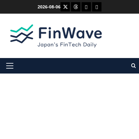
内
X
Threads
Bluesky
Mastodon
2026-08-06
容
を
ス
キ
ッ
プ
メ
イ
ン
メ
ニ
ュ
ー