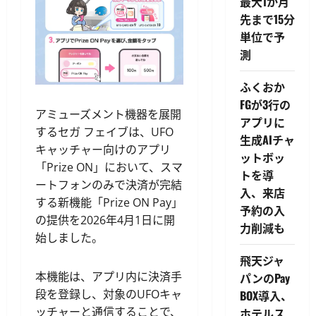
最大1か月
先まで15分
単位で予
測
ふくおか
FGが3行の
アミューズメント機器を展開
アプリに
するセガ フェイブは、UFO
生成AIチャ
キャッチャー向けのアプリ
ットボッ
「Prize ON」において、スマ
トを導
ートフォンのみで決済が完結
入、来店
する新機能「Prize ON Pay」
予約の入
の提供を2026年4月1日に開
力削減も
始しました。
飛天ジャ
本機能は、アプリ内に決済手
パンのPay
段を登録し、対象のUFOキャ
BOX導入、
ッチャーと通信することで、
ホテルス