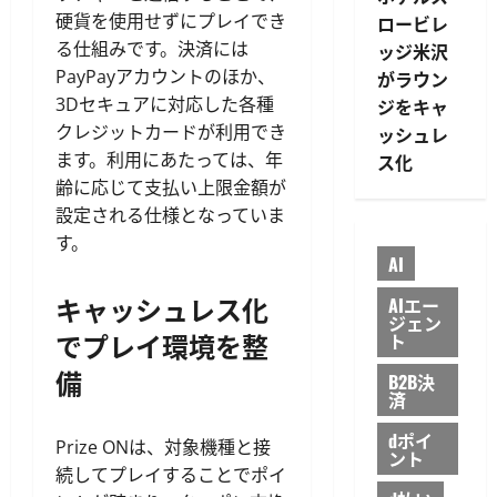
硬貨を使用せずにプレイでき
ロービレ
る仕組みです。決済には
ッジ米沢
PayPayアカウントのほか、
がラウン
3Dセキュアに対応した各種
ジをキャ
クレジットカードが利用でき
ッシュレ
ます。利用にあたっては、年
ス化
齢に応じて支払い上限金額が
設定される仕様となっていま
す。
AI
キャッシュレス化
AIエー
ジェン
でプレイ環境を整
ト
備
B2B決
済
dポイ
Prize ONは、対象機種と接
ント
続してプレイすることでポイ