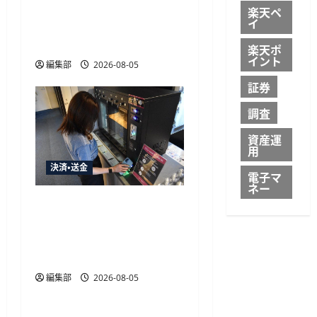
Pay・Google Pay対応、決
楽天ペ
イ
済と顧客データ取得を一
体化
楽天ポ
イント
編集部
2026-08-05
証券
調査
資産運
用
決済・送金
電子マ
ネー
飛天ジャパンのPay BOX導
入、ホテルスロービレッ
ジ米沢がラウンジをキャ
ッシュレス化
編集部
2026-08-05
決済・送金