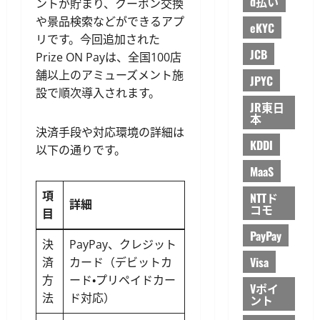
d払い
ントが貯まり、クーポン交換
や景品検索などができるアプ
eKYC
リです。今回追加された
JCB
Prize ON Payは、全国100店
舗以上のアミューズメント施
JPYC
設で順次導入されます。
JR東日
本
決済手段や対応環境の詳細は
KDDI
以下の通りです。
MaaS
項
NTTド
詳細
コモ
目
PayPay
決
PayPay、クレジット
Visa
済
カード（デビットカ
方
ード・プリペイドカー
Vポイ
法
ド対応）
ント