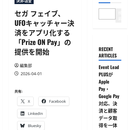
決済・送金
セガ フェイブ、
検
索
UFOキャッチャー決
済をアプリ化する
「Prize ON Pay」の
RECENT
提供を開始
ARTICLES
編集部
Event Lead
2026-04-01
PLUSが
Apple
Pay・
共有:
Google Pay
X
Facebook
対応、決
済と顧客
LinkedIn
データ取
得を一体
Bluesky