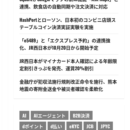
連携、飲食店の自動同期や注文決済に対応
HashPortとローソン、日本初のコンビニ店頭ス
テーブルコイン決済実証実験を実施
「e5489」と「エクスプレス予約」の連携強
化、JR西日本が10月20日から開始予定
JR西日本がマイナカード本人確認による年齢限
定割引きっぷを発売、運賃20%割引
金融庁が犯収法施行規則改正命令を施行、熊本
地震の寄附金送金や被災者確認を柔軟化
AI
AIエージェント
B2B決済
dポイント
d払い
eKYC
JCB
JPYC