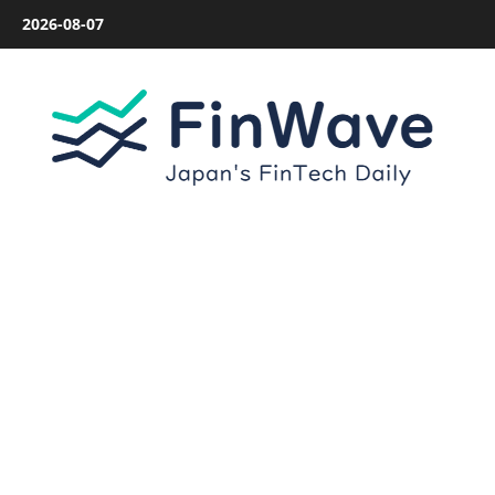
内
2026-08-07
容
を
ス
キ
ッ
プ