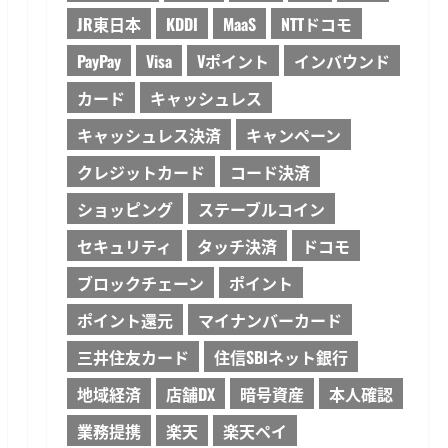
JR東日本
KDDI
MaaS
NTTドコモ
PayPay
Visa
Vポイント
インバウンド
カード
キャッシュレス
キャッシュレス決済
キャンペーン
クレジットカード
コード決済
ショッピング
ステーブルコイン
セキュリティ
タッチ決済
ドコモ
ブロックチェーン
ポイント
ポイント還元
マイナンバーカード
三井住友カード
住信SBIネット銀行
地域経済
店舗DX
暗号資産
本人確認
業務提携
楽天
楽天ペイ