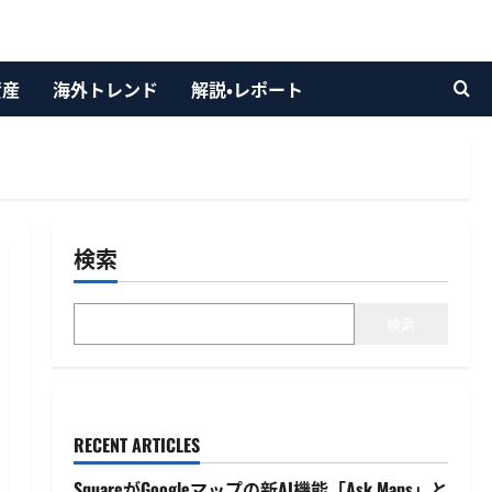
資産
海外トレンド
解説・レポート
検索
検索
RECENT ARTICLES
SquareがGoogleマップの新AI機能「Ask Maps」と