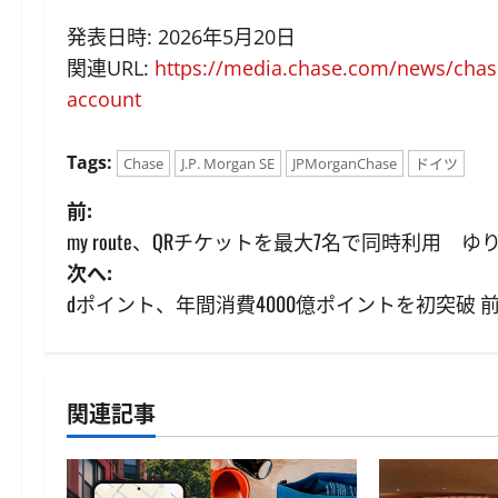
発表日時: 2026年5月20日
関連URL:
https://media.chase.com/news/chase
account
Tags:
Chase
J.P. Morgan SE
JPMorganChase
ドイツ
投
前:
my route、QRチケットを最大7名で同時利用 
稿
次へ:
ナ
dポイント、年間消費4000億ポイントを初突破 前
ビ
ゲ
関連記事
ー
シ