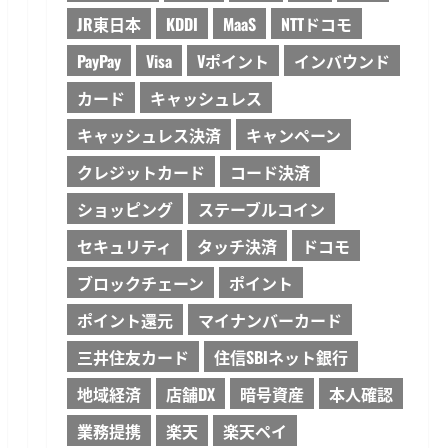
JR東日本
KDDI
MaaS
NTTドコモ
PayPay
Visa
Vポイント
インバウンド
カード
キャッシュレス
キャッシュレス決済
キャンペーン
クレジットカード
コード決済
ショッピング
ステーブルコイン
セキュリティ
タッチ決済
ドコモ
ブロックチェーン
ポイント
ポイント還元
マイナンバーカード
三井住友カード
住信SBIネット銀行
地域経済
店舗DX
暗号資産
本人確認
業務提携
楽天
楽天ペイ