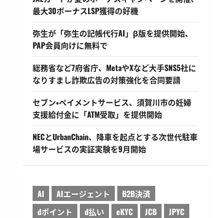
最大30ボーナスLSP獲得の好機
弥生が「弥生の記帳代行AI」β版を提供開始、
PAP会員向けに無料で
総務省など7府省庁、MetaやXなど大手SNS5社に
なりすまし詐欺広告の対策強化を合同要請
セブン・ペイメントサービス、須賀川市の妊婦
支援給付金に「ATM受取」を提供開始
NECとUrbanChain、降車を起点とする次世代駐車
場サービスの実証実験を9月開始
AI
AIエージェント
B2B決済
dポイント
d払い
eKYC
JCB
JPYC