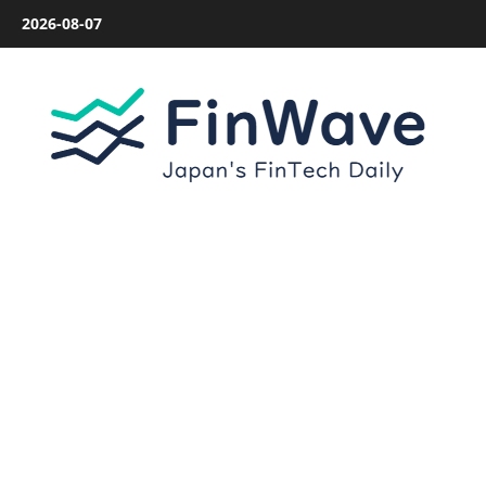
内
2026-08-07
容
を
ス
キ
ッ
プ