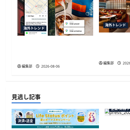
ョ
ン
海外トレンド
海外トレンド
Masterca
SquareがGoogleマップの新AI機能
ジア太平洋
「Ask Maps」と連携、飲食店の
ブを開設
自動同期や注文決済に対応
編集部
2026
編集部
2026-08-06
見逃し記事
企業・財務
決済・送金
弥生が「弥