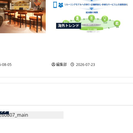
海外トレンド
rdが香港国際空港にア
KDDIとGlobeがフィリピンで提
初のダイニングクラ
携、6700万人基盤の経済圏共創
へ
-08-05
編集部
2026-07-23
広告
テック
総務省など7府省庁、Meta
生の記帳代行AI」β版を提
手SNS5社になりすまし詐