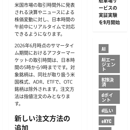
駐車場サ
米国市場の取引時間外に発表
ービスの
される決算やニュースによる
実証実験
株価変動に対し、日本時間の
を9月開始
午前中にリアルタイムで対応
できるようになります。
2026年6月時点のサマータイ
AI
ム期間におけるアフターマー
AIエー
ケットの取引時間は、日本時
ジェン
間の5時から9時までです。対
ト
象銘柄は、同社が取り扱う米
B2B決
国株式、ADR、ETFで、OTC
済
銘柄は除外されます。注文方
dポイ
法は指値注文のみとなりま
ント
す。
d払い
新しい注文方法の
eKYC
追加