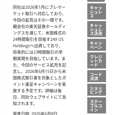
キャッ
同社は2026年1月にプレマー
シュレ
ケット取引へ対応しており、
ス
今回の拡充はその一環です。
キャッ
親会社の楽天証券ホールディ
シュレ
ングスを通じて、米国株式の
ス決済
24時間取引を目指す24X US
キャン
Holdingsへ出資しており、
ペーン
将来的には23時間取引の早
クレジ
期実現を目指しています。ま
ットカ
ード
た、今回のサービス拡充を記
念し、2026年6月15日から米
コード
国株式取引者を対象としたポ
決済
イント進呈キャンペーンを実
ショッ
施する予定です。詳細は後
ピング
日、同社ウェブサイトにて告
ステー
知されます。
ブルコ
イン
発表日時: 2026年6月8日