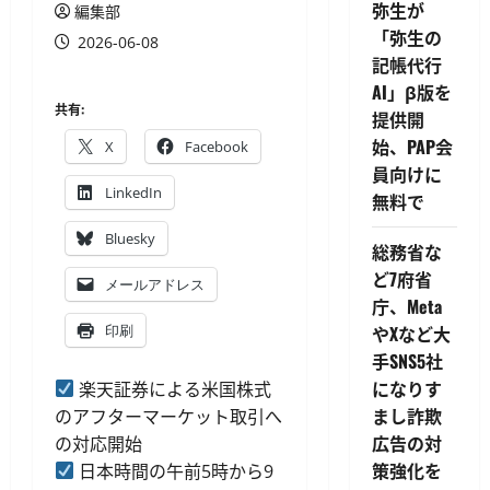
弥生が
編集部
「弥生の
2026-06-08
記帳代行
AI」β版を
共有:
提供開
始、PAP会
X
Facebook
員向けに
LinkedIn
無料で
Bluesky
総務省な
ど7府省
メールアドレス
庁、Meta
印刷
やXなど大
手SNS5社
になりす
楽天証券による米国株式
まし詐欺
のアフターマーケット取引へ
広告の対
の対応開始
策強化を
日本時間の午前5時から9