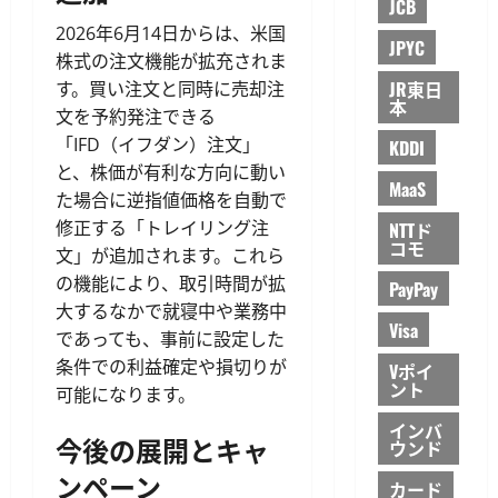
JCB
2026年6月14日からは、米国
JPYC
株式の注文機能が拡充されま
JR東日
す。買い注文と同時に売却注
本
文を予約発注できる
「IFD（イフダン）注文」
KDDI
と、株価が有利な方向に動い
MaaS
た場合に逆指値価格を自動で
修正する「トレイリング注
NTTド
コモ
文」が追加されます。これら
の機能により、取引時間が拡
PayPay
大するなかで就寝中や業務中
Visa
であっても、事前に設定した
条件での利益確定や損切りが
Vポイ
ント
可能になります。
インバ
今後の展開とキャ
ウンド
ンペーン
カード