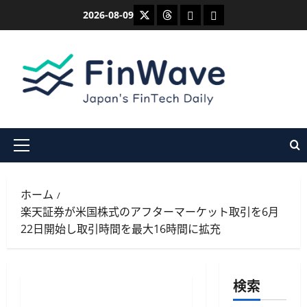
内
X
Threads
Bluesky
Mastodon
2026-08-09
容
を
ス
キ
ッ
プ
メ
イ
ン
ホーム
メ
楽天証券が米国株式のアフターマーケット取引を6月
ニ
22日開始し取引時間を最大16時間に拡充
ュ
ー
検索