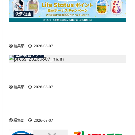
決済・送金
JALカードが夏のボーナスキャンペーンを開催、
最大30ボーナスLSP獲得の好機
編集部
2026-08-07
企業・財務テック
弥生が「弥生の記帳代行AI」β版を提供開始、
PAP会員向けに無料で
編集部
2026-08-07
広告
総務省など7府省庁、MetaやXなど大手SNS5社に
なりすまし詐欺広告の対策強化を合同要請
編集部
2026-08-07