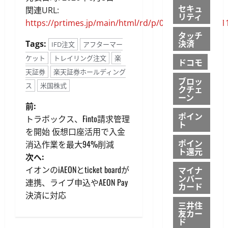
セキュ
関連URL:
リティ
https://prtimes.jp/main/html/rd/p/000000725.00001
タッチ
決済
Tags:
IFD注文
アフターマー
ケット
トレイリング注文
楽
ドコモ
天証券
楽天証券ホールディング
ブロッ
ス
米国株式
クチェ
ーン
投
前:
ポイン
トラボックス、Finto請求管理
ト
稿
を開始 仮想口座活用で入金
ポイン
消込作業を最大94%削減
ナ
ト還元
次へ:
ビ
イオンのiAEONとticket boardが
マイナ
ンバー
連携、ライブ申込やAEON Pay
カード
ゲ
決済に対応
三井住
ー
友カー
ド