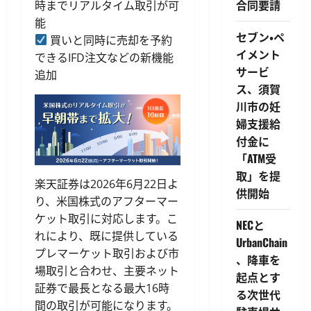
合同要請
時までリアルタイム取引が可
能
セブン・ペ
買いと同時に売却を予約
イメント
できるIFD注文などの新機能
サービ
追加
ス、須賀
川市の妊
婦支援給
付金に
「ATM受
取」を提
楽天証券は2026年6月22日よ
供開始
り、米国株式のアフターマー
ケット取引に対応します。こ
NECと
れにより、既に提供している
UrbanChain
プレマーケット取引および市
、降車を
場取引と合わせ、主要ネット
起点とす
証券で最長となる最大16時
る次世代
間の取引が可能になります。