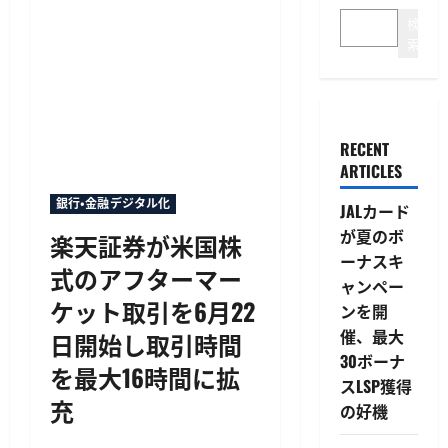
検
索
RECENT
ARTICLES
銀行・金融デジタル化
JALカード
が夏のボ
楽天証券が米国株
ーナスキ
式のアフターマー
ャンペー
ケット取引を6月22
ンを開
催、最大
日開始し取引時間
30ボーナ
を最大16時間に拡
スLSP獲得
充
の好機