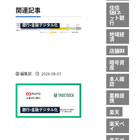
シ
住信
関連記事
SBIネ
ョ
ット銀
行
銀行・金融デジタル化
ン
地域経
済
マネックス証券が米国株
の23時間取引に対応へ、
店舗DX
12月6日から日中の取引が
暗号資
可能に
産
編集部
2026-08-07
本人確
認
業務提
携
銀行・金融デジタル化
楽天
楽天ペ
三菱UFJ銀行の請求書買取
イ
にTRUSTDOCK導入、公的
楽天ポ