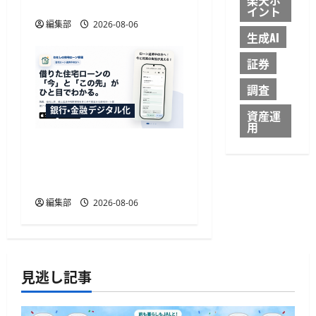
個人認証を活用
イント
編集部
2026-08-06
生成AI
証券
調査
銀行・金融デジタル化
資産運
用
TakeKApp、住宅ローン管
理アプリ『わたしの住宅
ローン管理』を提供開始
編集部
2026-08-06
見逃し記事