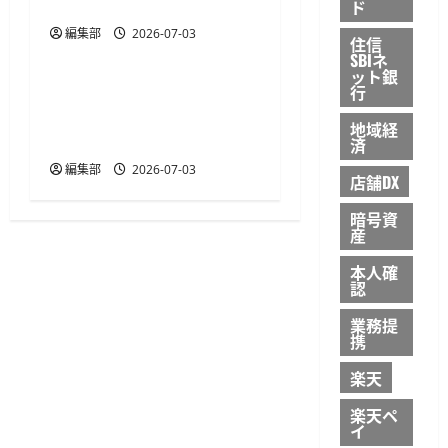
4984億円に
ド
編集部
2026-07-03
決済・送金
解説・レポート
住信
SBIネ
ット銀
Daiの「Bカート掛け払
行
い」導入200社突破、累計
地域経
流通総額は70億円に
済
編集部
2026-07-03
店舗DX
暗号資
産
本人確
認
業務提
携
楽天
楽天ペ
イ