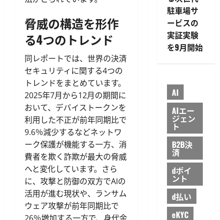
駐車場サ
脅威の構造を形作
ービスの
実証実験
る4つのトレンド
を9月開始
同レポートでは、世界の決済
セキュリティに関する4つの
トレンドをまとめています。
AI
2025年7月から12月の期間に
おいて、デバイストークンを
AIエー
ジェン
利用した不正が前年同期比で
ト
9.6％減少するなどネットワ
B2B決
ーク保護が機能する一方、消
済
費者を欺く詐欺が最大の脅威
へと変化しています。さら
dポイ
ント
に、攻撃と防御の双方でAIの
活用が進む現状や、ランサム
d払い
ウェア攻撃が前年同期比で
eKYC
26％増加する一方で、身代金