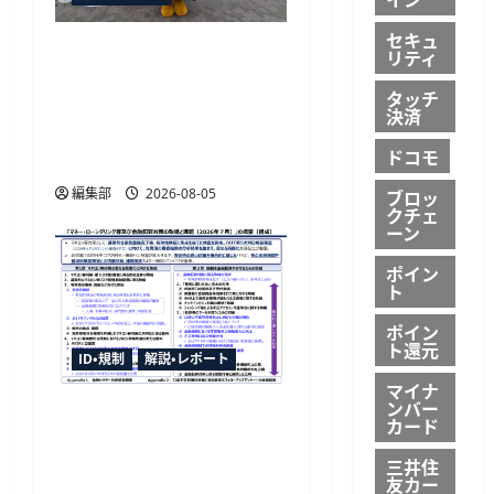
セキュ
ローソンとKDDIの次世代
リティ
店舗「ハッピーローソン
タッチ
タウン」が日野市にオー
決済
プン、デリバリーやよろ
ドコモ
ず相談を提供
編集部
2026-08-05
ブロッ
クチェ
ーン
ポイン
ト
ポイン
ト還元
ID・規制
解説・レポート
マイナ
ンバー
金融庁が2026年7月版マネ
カード
ロン・金融犯罪レポート公
三井住
表、特殊詐欺等被害額は
友カー