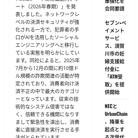
策強化を
ート（2026年春期）」を発
合同要請
表しました。ネットワークレ
ベルの決済セキュリティが強
セブン・ペ
化される一方で、犯罪者の手
イメント
口がAIを活用したソーシャル
サービ
エンジニアリングへと移行し
ス、須賀
ている実態を明らかにしてい
川市の妊
ます。同社によると、2025年
婦支援給
7月から12月の間に約10億ド
付金に
ル規模の詐欺関連の活動が特
「ATM受
定されており、消費者向け決
取」を提
済不正の中で最大のカテゴリ
供開始
ーとなっています。従来の技
NECと
術的なシステム侵害ではな
UrbanChain
く、信頼できる機関になりす
、降車を
まして緊急性を演出し、消費
起点とす
者に直接決済を実行させる手
る次世代
法がとられています。