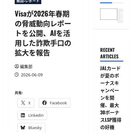
解説・レポート
Visaが2026年春期
検
索
の脅威動向レポー
トを公開、AIを活
用した詐欺手口の
RECENT
拡大を報告
ARTICLES
編集部
JALカード
2026-06-09
が夏のボ
ーナスキ
ャンペー
共有:
ンを開
X
Facebook
催、最大
30ボーナ
LinkedIn
スLSP獲得
の好機
Bluesky