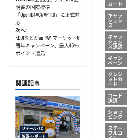
稿
カード
明書の国際標準
「OpenID4VCI/VP 1.0」に正式対
キャッ
ナ
シュレ
応
ス
ビ
次へ:
キャッ
KDDIなどがau PAY マーケット6
シュレ
ゲ
周年キャンペーン、最大45％
ス決済
ポイント還元
ー
キャン
ペーン
シ
クレジ
ットカ
ョ
関連記事
ード
ン
コード
決済
ショッ
ピング
ステー
リテール・EC
ブルコ
解説・レポート
イン