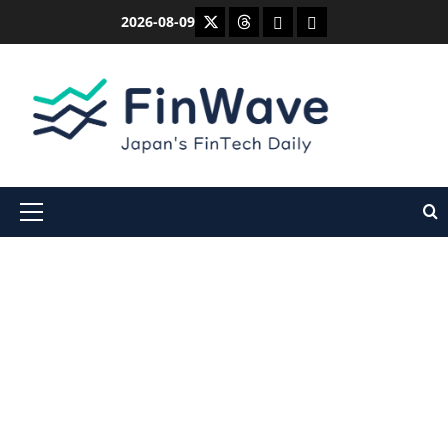
内
X
Threads
Bluesky
Mastodon
2026-08-09
容
を
ス
キ
ッ
プ
メ
イ
ン
メ
ニ
ュ
ー