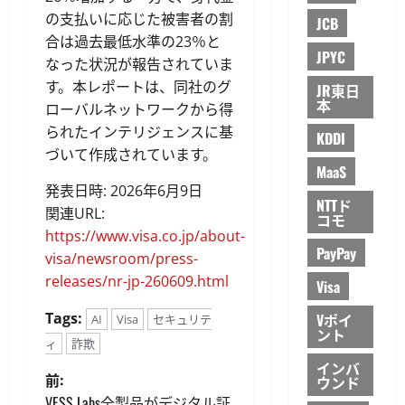
の支払いに応じた被害者の割
JCB
合は過去最低水準の23％と
JPYC
なった状況が報告されていま
す。本レポートは、同社のグ
JR東日
本
ローバルネットワークから得
られたインテリジェンスに基
KDDI
づいて作成されています。
MaaS
発表日時: 2026年6月9日
NTTド
関連URL:
コモ
https://www.visa.co.jp/about-
PayPay
visa/newsroom/press-
releases/nr-jp-260609.html
Visa
Tags:
Vポイ
AI
Visa
セキュリテ
ント
ィ
詐欺
インバ
投
前:
ウンド
VESS Labs全製品がデジタル証