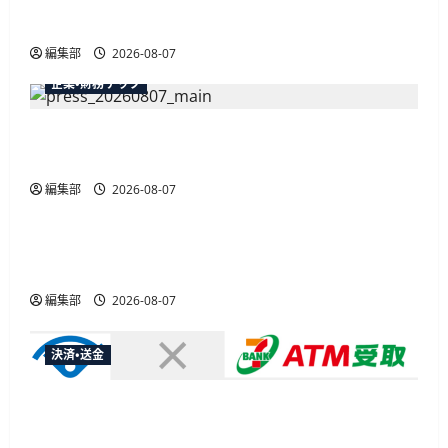
最大30ボーナスLSP獲得の好機
編集部
2026-08-07
企業・財務テック
弥生が「弥生の記帳代行AI」β版を提供開始、
PAP会員向けに無料で
編集部
2026-08-07
広告
総務省など7府省庁、MetaやXなど大手SNS5社に
なりすまし詐欺広告の対策強化を合同要請
編集部
2026-08-07
決済・送金
セブン・ペイメントサービス、須賀川市の妊婦支
援給付金に「ATM受取」を提供開始