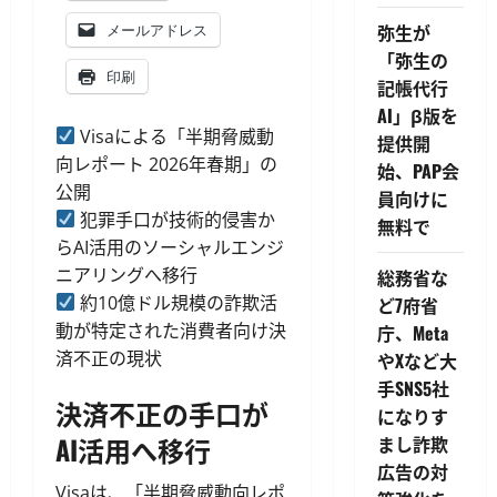
弥生が
メールアドレス
「弥生の
印刷
記帳代行
AI」β版を
Visaによる「半期脅威動
提供開
向レポート 2026年春期」の
始、PAP会
公開
員向けに
犯罪手口が技術的侵害か
無料で
らAI活用のソーシャルエンジ
ニアリングへ移行
総務省な
約10億ドル規模の詐欺活
ど7府省
動が特定された消費者向け決
庁、Meta
済不正の現状
やXなど大
手SNS5社
決済不正の手口が
になりす
AI活用へ移行
まし詐欺
広告の対
Visaは、「半期脅威動向レポ