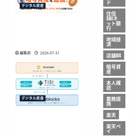
ド
デジタル資産
住信
SBIネ
オリコポイントが暗号資
ット銀
行
産の交換に対応、1200ポ
イントからBTCなど3銘柄
地域経
済
へ
編集部
2026-07-31
店舗DX
暗号資
産
本人確
認
業務提
デジタル資産
携
TISIと米Fireblocksが国内
楽天
初のリセラー契約を締
楽天ペ
結、金融機関向けウォレ
イ