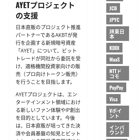
AYETプロジェクト
JCB
の支援
JPYC
日本直販のプロジェクト推進
JR東日
パートナーであるAKBTが発
本
行を企画する新規暗号資産
KDDI
「AYET」について、ビット
トレードが同社から委託を受
MaaS
け、適格機関投資家向けの販
NTTド
売（プロ向けトークン販売）
コモ
を行うことを目指します。
PayPay
AYETプロジェクトは、エン
Visa
ターテインメント領域におけ
る新しいファン体験やIP創出
Vポイ
ント
を目的としています。今後
は、日本直販が培ってきた決
インバ
ウンド
済や会員基盤の知見とビット