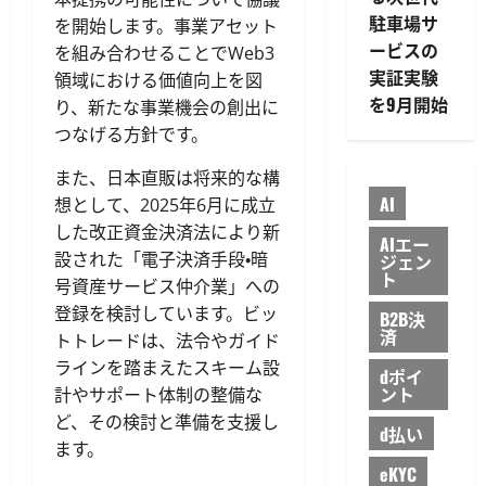
駐車場サ
を開始します。事業アセット
ービスの
を組み合わせることでWeb3
実証実験
領域における価値向上を図
を9月開始
り、新たな事業機会の創出に
つなげる方針です。
また、日本直販は将来的な構
AI
想として、2025年6月に成立
した改正資金決済法により新
AIエー
設された「電子決済手段・暗
ジェン
ト
号資産サービス仲介業」への
登録を検討しています。ビッ
B2B決
済
トトレードは、法令やガイド
ラインを踏まえたスキーム設
dポイ
ント
計やサポート体制の整備な
ど、その検討と準備を支援し
d払い
ます。
eKYC