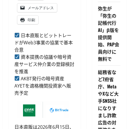
弥生が
メールアドレス
「弥生の
印刷
記帳代行
AI」β版を
日本直販とビットトレー
提供開
ドがWeb3事業の協業で基本
始、PAP会
合意
員向けに
資本提携の協議や暗号資
無料で
産サービス仲介業の登録検討
を推進
総務省な
AKBT発行の暗号資産
ど7府省
AYETを適格機関投資家へ販
庁、Meta
売予定
やXなど大
手SNS5社
になりす
まし詐欺
広告の対
日本直販は2026年6月15日、