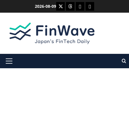
内
X
Threads
Bluesky
Mastodon
2026-08-09
容
を
ス
キ
ッ
プ
メ
イ
ン
メ
ニ
ュ
ー