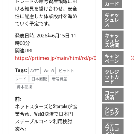
トレードの暗号資産領域にお
カード
ける知見を掛け合わせ、安全
キャッ
性に配慮した体験設計を進め
シュレ
ていく予定です。
ス
キャッ
発表日時: 2026年6月15日 11
シュレ
時00分
ス決済
関連URL:
キャン
https://prtimes.jp/main/html/rd/p/000000044.00016
ペーン
Tags:
AYET
Web3
ビットト
クレジ
ットカ
レード
日本直販
暗号資産
ード
資本提携
コード
決済
投
前:
ネットスターズとStartaleが協
ショッ
稿
ピング
業合意、Web3決済で日本円
ステーブルコイン利用検討
ナ
ステー
次へ:
ブルコ
イン