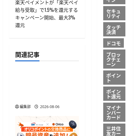
ビ
楽天ペイメントが「楽天ペイ
給与受取」で1.5%を還元する
セキュ
ゲ
リティ
キャンペーン開始、最大3%
還元
タッチ
ー
決済
シ
ドコモ
ョ
関連記事
ブロッ
クチェ
デジタル資産
ーン
ン
金融庁と警察庁、日本暗
ポイン
ト
号資産等取引業協会に詐
欺被害防止対策の強化を
ポイン
ト還元
要請
マイナ
編集部
2026-08-06
ンバー
カード
三井住
友カー