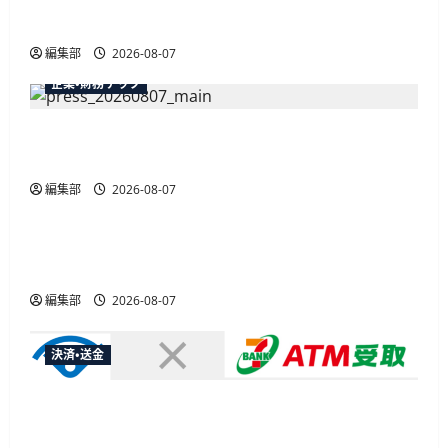
最大30ボーナスLSP獲得の好機
編集部
2026-08-07
企業・財務テック
弥生が「弥生の記帳代行AI」β版を提供開始、
PAP会員向けに無料で
編集部
2026-08-07
広告
総務省など7府省庁、MetaやXなど大手SNS5社に
なりすまし詐欺広告の対策強化を合同要請
編集部
2026-08-07
決済・送金
セブン・ペイメントサービス、須賀川市の妊婦支
援給付金に「ATM受取」を提供開始