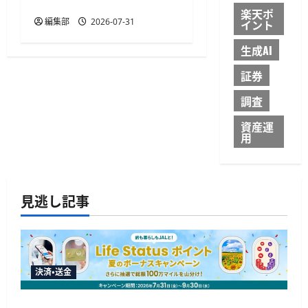
ット基盤を提供
楽天ポ
編集部
2026-07-31
イント
生成AI
証券
調査
資産運
用
見逃し記事
決済・送金
JALカードが夏のボーナスキャンペーンを開催、