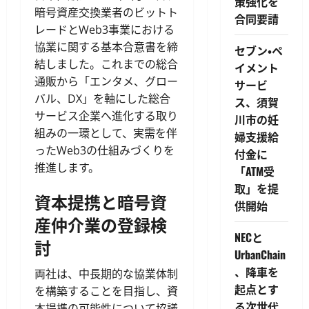
策強化を
暗号資産交換業者のビットト
合同要請
レードとWeb3事業における
協業に関する基本合意書を締
セブン・ペ
結しました。これまでの総合
イメント
通販から「エンタメ、グロー
サービ
バル、DX」を軸にした総合
ス、須賀
サービス企業へ進化する取り
川市の妊
組みの一環として、実需を伴
婦支援給
ったWeb3の仕組みづくりを
付金に
推進します。
「ATM受
取」を提
資本提携と暗号資
供開始
産仲介業の登録検
NECと
討
UrbanChain
、降車を
両社は、中長期的な協業体制
起点とす
を構築することを目指し、資
る次世代
本提携の可能性について協議