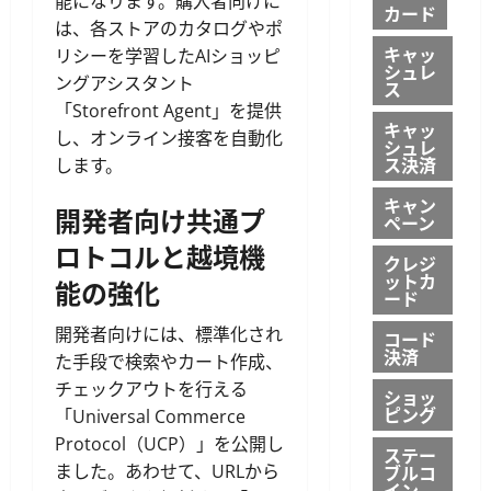
能になります。購入者向けに
カード
は、各ストアのカタログやポ
キャッ
リシーを学習したAIショッピ
シュレ
ングアシスタント
ス
「Storefront Agent」を提供
キャッ
し、オンライン接客を自動化
シュレ
ス決済
します。
キャン
開発者向け共通プ
ペーン
ロトコルと越境機
クレジ
ットカ
能の強化
ード
開発者向けには、標準化され
コード
決済
た手段で検索やカート作成、
チェックアウトを行える
ショッ
ピング
「Universal Commerce
Protocol（UCP）」を公開し
ステー
ブルコ
ました。あわせて、URLから
イン