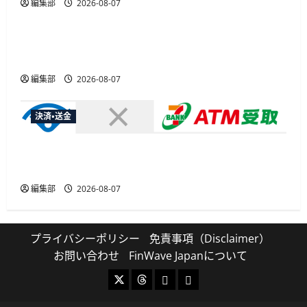
編集部
2026-08-07
広告
総務省など7府省庁、MetaやXなど大手SNS5社に
なりすまし詐欺広告の対策強化を合同要請
編集部
2026-08-07
決済・送金
セブン・ペイメントサービス、須賀川市の妊婦支
援給付金に「ATM受取」を提供開始
編集部
2026-08-07
プライバシーポリシー
免責事項（Disclaimer）
お問い合わせ
FinWave Japanについて
X
Threads
Bluesky
Mastodon