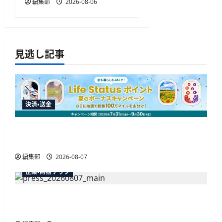
編集部
2026-08-06
見逃し記事
決済・送金
JALカードが夏のボーナスキャンペーンを開催、
最大30ボーナスLSP獲得の好機
編集部
2026-08-07
企業・財務テック
弥生が「弥生の記帳代行AI」β版を提供開始、
PAP会員向けに無料で