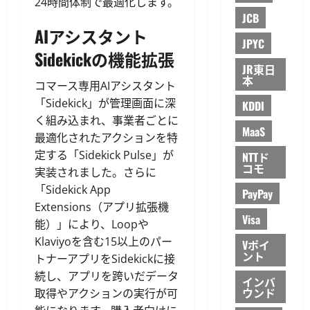
24時間体制で最適化します。
JCB
AIアシスタント
JPYC
Sidekickの機能拡張
JR東日
本
コマース専用AIアシスタント
「Sidekick」が管理画面に深
KDDI
く組み込まれ、事業者ごとに
MaaS
最適化されたアクションを特
定する「Sidekick Pulse」が
NTTド
コモ
実装されました。さらに
「Sidekick App
PayPay
Extensions（アプリ拡張機
Visa
能）」により、Loopや
Klaviyoを含む15以上のパー
Vポイ
ント
トナーアプリをSidekickに接
続し、アプリを跨いだデータ
インバ
ウンド
取得やアクションの実行が可