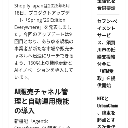
策強化を
Shopify Japanは2026年6月
合同要請
18日、プロダクトアップデ
ート「Spring ’26 Edition:
セブン・ペ
Everywhere」を発表しまし
イメント
た。今回のアップデートは9
サービ
回目となり、あらゆる規模の
ス、須賀
事業者が新たな市場や販売チ
川市の妊
ャネルへ迅速にリーチできる
婦支援給
よう、150以上の機能更新と
付金に
AIイノベーションを導入して
「ATM受
います。
取」を提
供開始
AI販売チャネル管
NECと
理と自動運用機能
UrbanChain
の導入
、降車を
起点とす
新機能「Agentic
る次世代