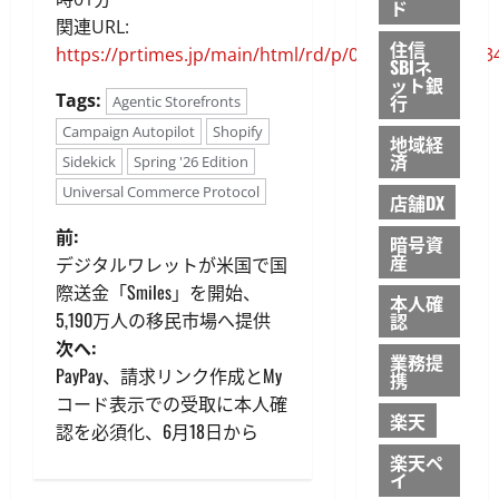
ド
関連URL:
住信
https://prtimes.jp/main/html/rd/p/000000168.00003
SBIネ
ット銀
Tags:
行
Agentic Storefronts
Campaign Autopilot
Shopify
地域経
済
Sidekick
Spring '26 Edition
Universal Commerce Protocol
店舗DX
投
前:
暗号資
産
デジタルワレットが米国で国
稿
際送金「Smiles」を開始、
本人確
5,190万人の移民市場へ提供
認
ナ
次へ:
業務提
ビ
PayPay、請求リンク作成とMy
携
コード表示での受取に本人確
ゲ
楽天
認を必須化、6月18日から
楽天ペ
ー
イ