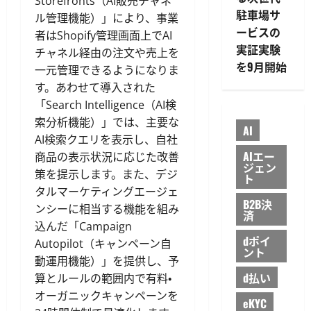
Storefronts（AI販売チャネ
駐車場サ
ル管理機能）」により、事業
ービスの
者はShopify管理画面上でAI
実証実験
チャネル経由の注文や売上を
を9月開始
一元管理できるようになりま
す。あわせて導入された
「Search Intelligence（AI検
索分析機能）」では、主要な
AI
AI検索クエリを表示し、自社
AIエー
商品の表示状況に応じた改善
ジェン
策を提示します。また、デジ
ト
タルマーケティングエージェ
B2B決
ンシーに相当する機能を組み
済
込んだ「Campaign
dポイ
Autopilot（キャンペーン自
ント
動運用機能）」を提供し、予
d払い
算とルールの範囲内で有料・
オーガニックキャンペーンを
eKYC