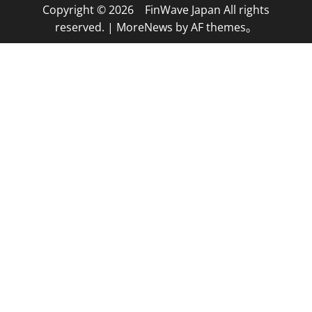
Copyright © 2026 FinWave Japan All rights
reserved.
|
MoreNews
by AF themes。