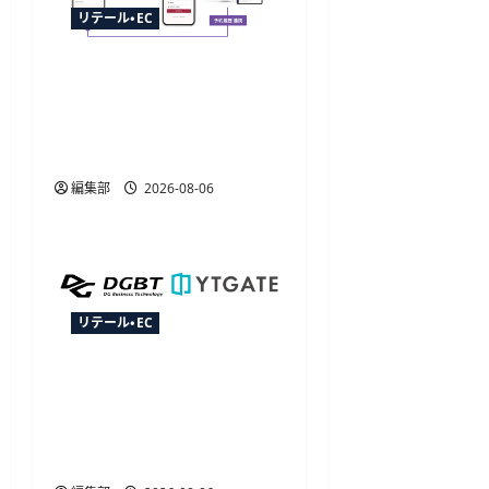
リテール・EC
TableCheckが
CRM「betrend」と連携開
始、予約データ活用で自
動販促が可能に
編集部
2026-08-06
リテール・EC
YTGATEとDGビジネステク
ノロジー、決済最適化サ
ービス「YTGuard」を共同
展開