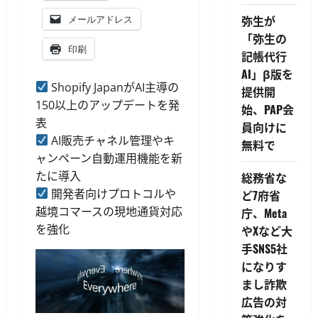
弥生が
メールアドレス
「弥生の
印刷
記帳代行
AI」β版を
Shopify JapanがAI主導の
提供開
150以上のアップデートを発
始、PAP会
表
員向けに
AI販売チャネル管理やキ
無料で
ャンペーン自動運用機能を新
たに導入
総務省な
開発者向けプロトコルや
ど7府省
越境コマースの現地通貨対応
庁、Meta
を強化
やXなど大
手SNS5社
になりす
まし詐欺
広告の対