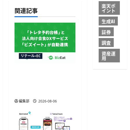
シ
楽天ポ
関連記事
イント
ョ
生成AI
ン
証券
調査
資産運
リテール・EC
用
トレタ予約台帳とビズイ
ートが自動連携、法人予
約データをリアルタイム
に反映
編集部
2026-08-06