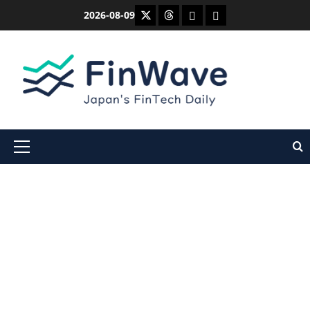
内
X
Threads
Bluesky
Mastodon
2026-08-09
容
を
ス
キ
ッ
プ
メ
イ
ン
メ
ニ
ュ
ー