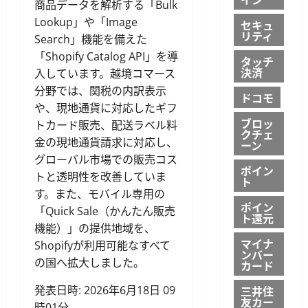
商品データを解析する「Bulk
Lookup」や「Image
セキュ
リティ
Search」機能を備えた
「Shopify Catalog API」を導
タッチ
決済
入しています。越境コマース
分野では、関税の内訳表示
ドコモ
や、現地通貨に対応したギフ
ブロッ
トカード販売、配送ラベル料
クチェ
金の現地通貨請求に対応し、
ーン
グローバル市場での販売コス
ポイン
トと透明性を改善していま
ト
す。また、モバイル専用の
ポイン
「Quick Sale（かんたん販売
ト還元
機能）」の提供地域を、
マイナ
Shopifyが利用可能なすべて
ンバー
の国へ拡大しました。
カード
三井住
発表日時: 2026年6月18日 09
友カー
時01分