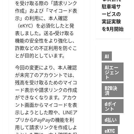
を受け取る際の「請求リンク
駐車場サ
作成」および「マイコード表
ービスの
示」の利用に、本人確認
実証実験
（eKYC）を必須化したと発
を9月開始
表しました。送る・受け取る
機能の安全性をより強化し、
詐欺などの不正利用を防ぐこ
とが目的としています。
AI
AIエー
今回の変更により、本人確認
ジェン
が未完了のアカウントでは、
ト
残高を受け取るためのマイコ
B2B決
ード表示や請求リンクの作成
済
ができなくなります。アカウ
dポイ
ント画面からマイコードを表
ント
示しようとした際や、LINEア
d払い
プリからPayPayの機能を利
用して請求リンクを作成しよ
eKYC