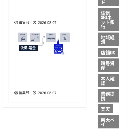
ド
給付金に「ATM受取」を
住信
提供開始
SBIネ
ット銀
編集部
2026-08-07
行
地域経
済
決済・送金
店舗DX
NECとUrbanChain、降車を
暗号資
産
起点とする次世代駐車場
サービスの実証実験を9月
本人確
認
開始
業務提
編集部
2026-08-07
携
楽天
楽天ペ
イ