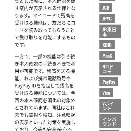
うとした際に、本人確認を促
JCB
す案内が表示される仕様とな
ります。マイコードで残高を
JPYC
受け取る機能は、友だちにコ
JR東日
ードを読み取ってもらうこと
本
で受け取りを可能にするもの
KDDI
です。
MaaS
一方で、一部の機能は引き続
き本人確認の手続き不要で利
NTTド
コモ
用が可能です。残高を送る機
能、および携帯電話番号や
PayPay
PayPay IDを指定して残高を
Visa
受け取る機能については、今
回の本人確認必須化の対象外
Vポイ
とされています。同社はこれ
ント
までも監視や検知、注意喚起
インバ
の表示といった対策を実施し
ウンド
ており、今後も安全・安心へ