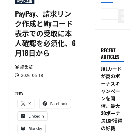
決済・送金
PayPay、請求リン
検
索
ク作成とMyコード
表示での受取に本
人確認を必須化、6
RECENT
月18日から
ARTICLES
編集部
JALカード
2026-06-18
が夏のボ
ーナスキ
ャンペー
共有:
ンを開
X
Facebook
催、最大
30ボーナ
LinkedIn
スLSP獲得
の好機
Bluesky