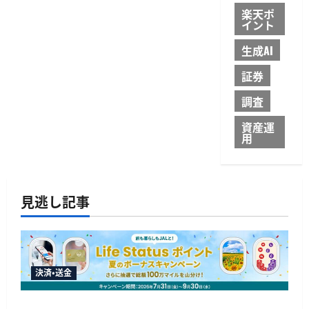
楽天ポ
イント
生成AI
証券
調査
資産運
用
見逃し記事
決済・送金
JALカードが夏のボーナスキャンペーンを開催、