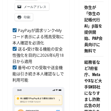
弥生が
メールアドレス
「弥生の
印刷
記帳代行
AI」β版を
PayPayが請求リンク・My
提供開
コード表示による残高受取に
始、PAP会
本人確認を必須化
員向けに
送る・受け取る機能の安全
無料で
性強化を目的に2026年6月18
日から適用
総務省な
番号・IDでの受取や送金機
ど7府省
能は引き続き本人確認なしで
庁、Meta
利用可能
やXなど大
手SNS5社
になりす
まし詐欺
広告の対