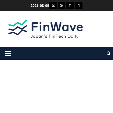
内
X
Threads
Bluesky
Mastodon
2026-08-09
容
を
ス
キ
ッ
プ
メ
イ
ン
メ
ニ
ュ
ー