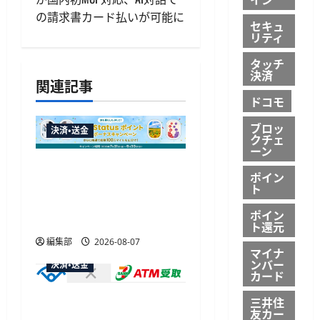
ゲ
の請求書カード払いが可能に
セキュ
リティ
ー
タッチ
シ
決済
関連記事
ョ
ドコモ
ブロッ
ン
決済・送金
クチェ
ーン
JALカードが夏のボーナス
ポイン
キャンペーンを開催、最
ト
大30ボーナスLSP獲得の好
ポイン
機
ト還元
編集部
2026-08-07
マイナ
ンバー
決済・送金
カード
セブン・ペイメントサービ
三井住
友カー
ス、須賀川市の妊婦支援