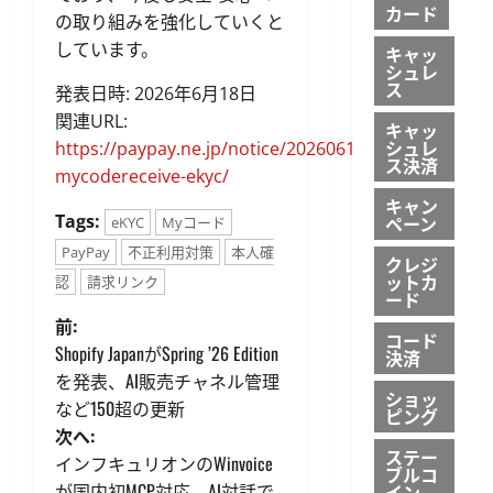
カード
の取り組みを強化していくと
しています。
キャッ
シュレ
ス
発表日時: 2026年6月18日
関連URL:
キャッ
シュレ
https://paypay.ne.jp/notice/20260618/f-
ス決済
mycodereceive-ekyc/
キャン
Tags:
ペーン
eKYC
Myコード
PayPay
不正利用対策
本人確
クレジ
ットカ
認
請求リンク
ード
投
前:
コード
Shopify JapanがSpring ’26 Edition
決済
稿
を発表、AI販売チャネル管理
ショッ
など150超の更新
ナ
ピング
次へ:
ステー
ビ
インフキュリオンのWinvoice
ブルコ
が国内初MCP対応、AI対話で
イン