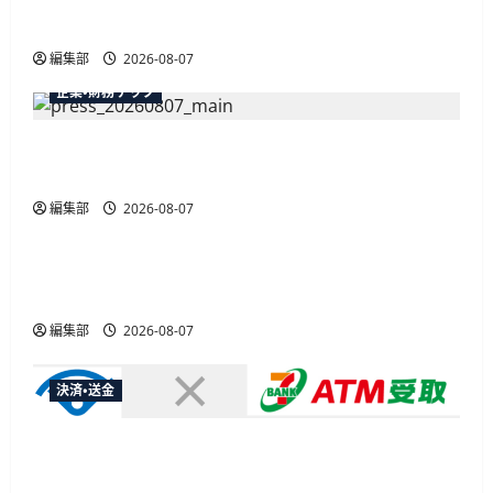
最大30ボーナスLSP獲得の好機
編集部
2026-08-07
企業・財務テック
弥生が「弥生の記帳代行AI」β版を提供開始、
PAP会員向けに無料で
編集部
2026-08-07
広告
総務省など7府省庁、MetaやXなど大手SNS5社に
なりすまし詐欺広告の対策強化を合同要請
編集部
2026-08-07
決済・送金
セブン・ペイメントサービス、須賀川市の妊婦支
援給付金に「ATM受取」を提供開始