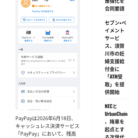
策強化を
合同要請
セブン・ペ
イメント
サービ
ス、須賀
川市の妊
婦支援給
付金に
「ATM受
取」を提
供開始
NECと
UrbanChain
PayPayは2026年6月18日、
、降車を
キャッシュレス決済サービス
起点とす
「PayPay」において、残高
る次世代