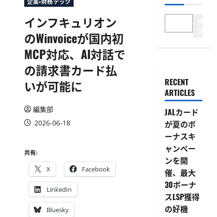
企業・財務テック
インフキュリオン
検
索
のWinvoiceが国内初
MCP対応、AI対話で
の請求書カード払
RECENT
いが可能に
ARTICLES
編集部
JALカード
2026-06-18
が夏のボ
ーナスキ
ャンペー
共有:
ンを開
X
Facebook
催、最大
30ボーナ
LinkedIn
スLSP獲得
の好機
Bluesky