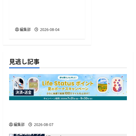
UPSIDERがクレカ紐付け不
要の法人向けETCカードを
提供開始、年会費無料
編集部
2026-08-04
見逃し記事
決済・送金
JALカードが夏のボーナスキャンペーンを開催、
最大30ボーナスLSP獲得の好機
編集部
2026-08-07
企業・財務テック