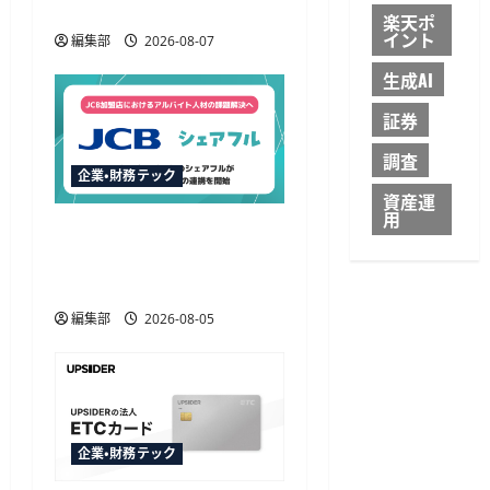
会員向けに無料で
楽天ポ
イント
編集部
2026-08-07
生成AI
証券
調査
企業・財務テック
資産運
用
JCBとシェアフルが提携、
加盟店のアルバイト不足
解決に向け初のHR協定
編集部
2026-08-05
企業・財務テック