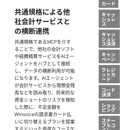
カード
共通規格による他
キャッ
シュレ
社会計サービスと
ス
の横断連携
キャッ
シュレ
共通規格であるMCPを介す
ス決済
ることで、他社の会計ソフト
キャン
や経費精算サービスをAIエー
ペーン
ジェントをハブとして接続
クレジ
し、データの横断利用が可能
ットカ
になります。AIエージェント
ード
が会計サービスから現預金残
コード
高などを読み取り、将来的な
決済
資金ショートのリスクを検知
ショッ
した際に、不足金額を
ピング
Winvoiceの請求書カード払
ステー
いに切り替えるプランを提案
ブルコ
するといった高度なユースケ
イン