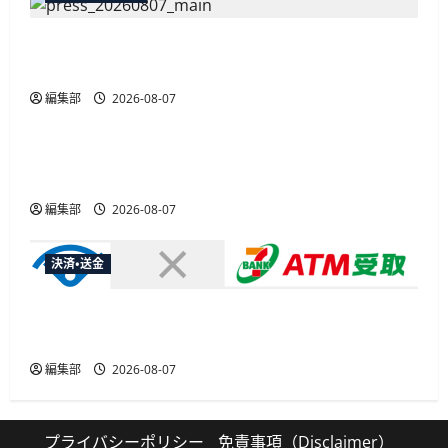
弥生が「弥生の記帳代行AI」β版を提供開始、
PAP会員向けに無料で
編集部
2026-08-07
広告
総務省など7府省庁、MetaやXなど大手SNS5社に
なりすまし詐欺広告の対策強化を合同要請
編集部
2026-08-07
決済・送金
セブン・ペイメントサービス、須賀川市の妊婦支
援給付金に「ATM受取」を提供開始
編集部
2026-08-07
プライバシーポリシー
免責事項（Disclaimer）