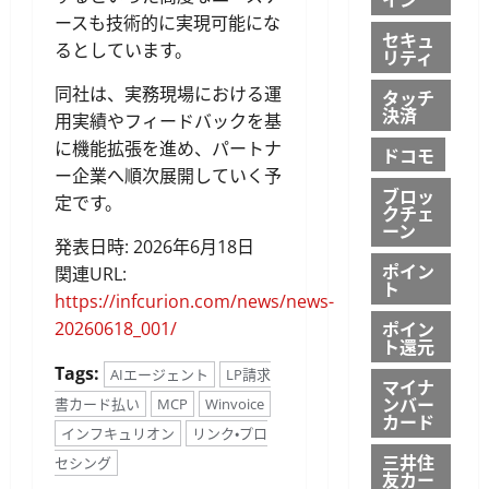
ースも技術的に実現可能にな
セキュ
るとしています。
リティ
同社は、実務現場における運
タッチ
決済
用実績やフィードバックを基
に機能拡張を進め、パートナ
ドコモ
ー企業へ順次展開していく予
ブロッ
定です。
クチェ
ーン
発表日時: 2026年6月18日
ポイン
関連URL:
ト
https://infcurion.com/news/news-
ポイン
20260618_001/
ト還元
Tags:
AIエージェント
LP請求
マイナ
ンバー
書カード払い
MCP
Winvoice
カード
インフキュリオン
リンク・プロ
三井住
セシング
友カー