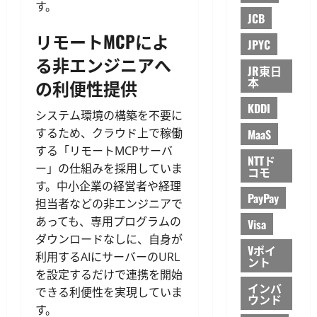
す。
JCB
リモートMCPによ
JPYC
る非エンジニアへ
JR東日
本
の利便性提供
KDDI
システム環境の構築を不要に
するため、クラウド上で稼働
MaaS
する「リモートMCPサーバ
NTTド
ー」の仕組みを採用していま
コモ
す。中小企業の経営者や経理
PayPay
担当者などの非エンジニアで
あっても、専用プログラムの
Visa
ダウンロードなしに、自身が
Vポイ
利用するAIにサーバーのURL
ント
を設定するだけで連携を開始
インバ
できる利便性を実現していま
ウンド
す。