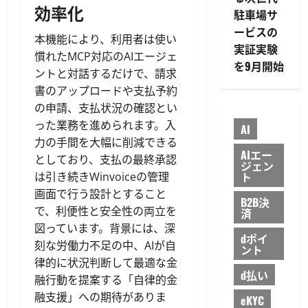
効率化
駐車場サ
ービスの
本機能により、利用者は使い
実証実験
慣れたMCP対応のAIエージェ
を9月開始
ントと対話するだけで、請求
書のアップロードや支払予約
の申請、支払状況の確認とい
った業務を進められます。入
AI
力の手間を大幅に削減できる
AIエー
としており、支払の最終承認
ジェン
ト
は引き続きWinvoiceの管理
画面で行う設計とすること
B2B決
で、利便性と安全性の両立を
済
図っています。背景には、深
dポイ
刻な労働力不足の中、AIが自
ント
律的に状況判断して最適な金
d払い
融行動を提案する「自律的金
融支援」への期待がありま
eKYC