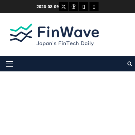
内
X
Threads
Bluesky
Mastodon
2026-08-09
容
を
ス
キ
ッ
プ
メ
イ
ン
メ
ニ
ュ
ー