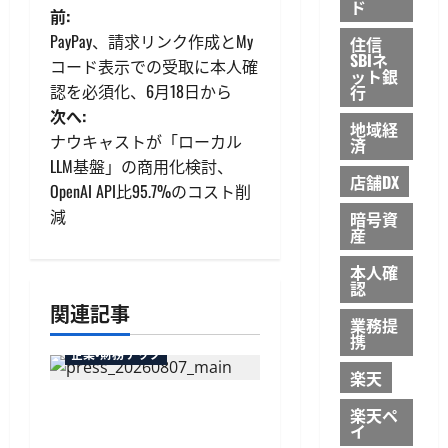
ド
投
前:
PayPay、請求リンク作成とMy
住信
稿
SBIネ
コード表示での受取に本人確
ット銀
認を必須化、6月18日から
行
ナ
次へ:
地域経
ビ
ナウキャストが「ローカル
済
LLM基盤」の商用化検討、
ゲ
店舗DX
OpenAI API比95.7%のコスト削
減
暗号資
ー
産
シ
本人確
認
ョ
関連記事
業務提
携
ン
企業・財務テック
楽天
弥生が「弥生の記帳代行
楽天ペ
AI」β版を提供開始、PAP
イ