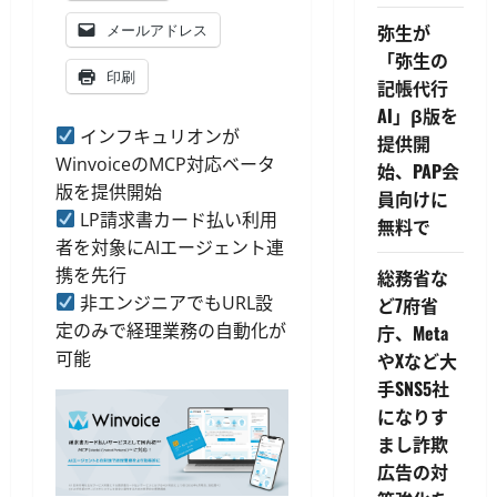
弥生が
メールアドレス
「弥生の
印刷
記帳代行
AI」β版を
インフキュリオンが
提供開
WinvoiceのMCP対応ベータ
始、PAP会
版を提供開始
員向けに
LP請求書カード払い利用
無料で
者を対象にAIエージェント連
携を先行
総務省な
非エンジニアでもURL設
ど7府省
定のみで経理業務の自動化が
庁、Meta
可能
やXなど大
手SNS5社
になりす
まし詐欺
広告の対