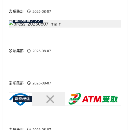
最大30ボーナスLSP獲得の好機
編集部
2026-08-07
企業・財務テック
弥生が「弥生の記帳代行AI」β版を提供開始、
PAP会員向けに無料で
編集部
2026-08-07
広告
総務省など7府省庁、MetaやXなど大手SNS5社に
なりすまし詐欺広告の対策強化を合同要請
編集部
2026-08-07
決済・送金
セブン・ペイメントサービス、須賀川市の妊婦支
援給付金に「ATM受取」を提供開始
編集部
2026-08-07