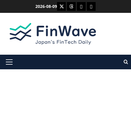
内
X
Threads
Bluesky
Mastodon
2026-08-09
容
を
ス
キ
ッ
プ
メ
イ
ン
メ
ニ
ュ
ー