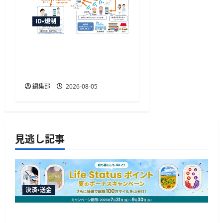
ID・規制
センサデータストアシス
テムの国際標準化へ審議
開始、TISIなど4者が提案
編集部
2026-08-05
見逃し記事
決済・送金
JALカードが夏のボーナスキャンペーンを開催、