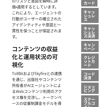
のリスクと意図を瞬時に評
カード
価・適用するとしています。
キャッ
これにより、エージェントの
シュレ
行動がユーザーの確立された
ス
アイデンティティや意図と一
キャッ
貫性を保つことが保証されま
シュレ
ス決済
す。
キャン
コンテンツの収益
ペーン
化と運用状況の可
クレジ
ットカ
視化
ード
TollBitおよびSkyfireとの連携
コード
決済
を通じ、出版社やコンテンツ
所有者がAIエージェントによ
ショッ
ピング
るWebコンテンツ利用のアク
セス権を交渉し、トークンベ
ステー
ブルコ
ースの従量制課金モデルを導
イン