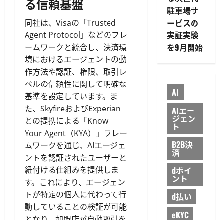
る信頼基盤
駐車場サ
ービスの
同社は、Visaの「Trusted
実証実験
Agent Protocol」などのフレ
を9月開始
ームワークと統合し、決済環
境におけるエージェントの動
作方法や認証、権限、取引レ
ベルの信頼性に関して明確な
AI
基準を設定しています。ま
た、SkyfireおよびExperian
AIエー
ジェン
との提携による「Know
ト
Your Agent（KYA）」フレー
B2B決
ムワークを通じ、AIエージェ
済
ントを認証されたユーザーと
紐付ける仕組みを提供しま
dポイ
ント
す。これにより、エージェン
トが特定の個人に代わって行
d払い
動していることの検証が可能
eKYC
となり、加盟店が自動取引を