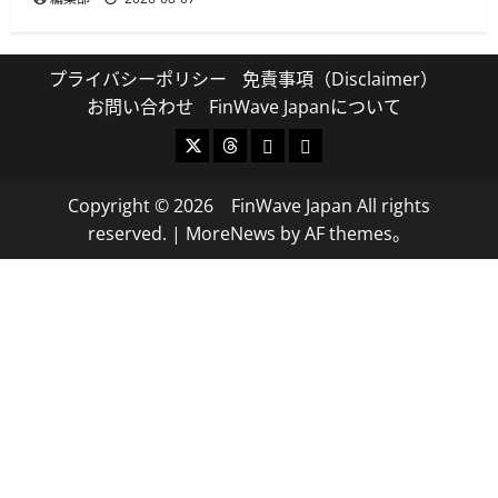
プライバシーポリシー
免責事項（Disclaimer）
お問い合わせ
FinWave Japanについて
X
Threads
Bluesky
Mastodon
Copyright © 2026 FinWave Japan All rights
reserved.
|
MoreNews
by AF themes。