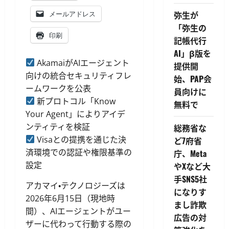
弥生が
メールアドレス
「弥生の
印刷
記帳代行
AI」β版を
AkamaiがAIエージェント
提供開
向けの統合セキュリティフレ
始、PAP会
ームワークを公表
員向けに
新プロトコル「Know
無料で
Your Agent」によりアイデ
ンティティを検証
総務省な
Visaとの提携を通じた決
ど7府省
済環境での認証や権限基準の
庁、Meta
設定
やXなど大
手SNS5社
アカマイ・テクノロジーズは
になりす
2026年6月15日（現地時
まし詐欺
間）、AIエージェントがユー
広告の対
ザーに代わって行動する際の