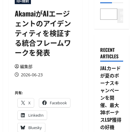
ID・規制
AkamaiがAIエージ
検
索
ェントのアイデン
ティティを検証す
る統合フレームワ
RECENT
ークを発表
ARTICLES
編集部
JALカード
2026-06-23
が夏のボ
ーナスキ
ャンペー
共有:
ンを開
X
Facebook
催、最大
30ボーナ
LinkedIn
スLSP獲得
の好機
Bluesky