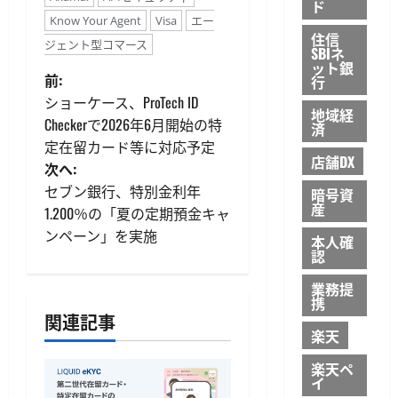
ド
Know Your Agent
Visa
エー
住信
ジェント型コマース
SBIネ
ット銀
投
前:
行
ショーケース、ProTech ID
稿
地域経
Checkerで2026年6月開始の特
済
定在留カード等に対応予定
ナ
店舗DX
次へ:
ビ
セブン銀行、特別金利年
暗号資
産
1.200％の「夏の定期預金キャ
ゲ
ンペーン」を実施
本人確
認
ー
業務提
シ
携
関連記事
楽天
ョ
楽天ペ
ン
イ