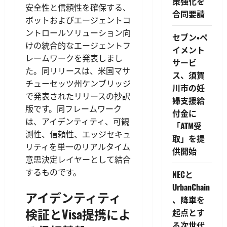
策強化を
安全性と信頼性を確保する、
合同要請
ボットおよびエージェントコ
ントロールソリューション向
セブン・ペ
けの統合的なエージェントフ
イメント
レームワークを発表しまし
サービ
た。同リリースは、米国マサ
ス、須賀
チューセッツ州ケンブリッジ
川市の妊
で発表されたリリースの抄訳
婦支援給
版です。同フレームワーク
付金に
は、アイデンティティ、可観
「ATM受
測性、信頼性、エッジセキュ
取」を提
リティを単一のリアルタイム
供開始
意思決定レイヤーとして結合
するものです。
NECと
UrbanChain
アイデンティティ
、降車を
検証とVisa提携によ
起点とす
る次世代