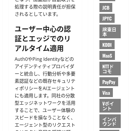
処理する際の説明責任が担保
JCB
されるとしています。
JPYC
ユーザー中心の認
JR東日
本
証とエッジでのリ
KDDI
アルタイム適用
MaaS
Auth0やPing Identityなどの
NTTド
アイデンティティプロバイダ
コモ
ーと統合し、行動分析や多要
素認証などの既存セキュリテ
PayPay
ィポリシーをAIエージェント
Visa
にも適用します。同社の分散
型エッジネットワークを活用
Vポイ
ント
することで、ユーザー体験の
スピードを損なうことなく、
インバ
ウンド
エージェント型のリクエスト