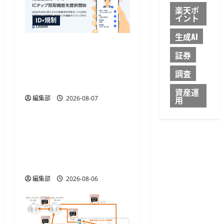
楽天ポ
イント
ID・規制
生成AI
「LIQUID eKYC」が新様式
証券
在留カードのIC読取に対
応、テキストデータを直
調査
接取得
資産運
編集部
2026-08-07
用
ID・規制
金融庁が犯収法施行規則
改正命令を施行、熊本地
震の寄附金送金や被災者
確認を柔軟化
編集部
2026-08-06