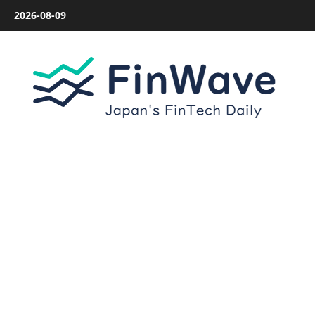
内
2026-08-09
容
を
ス
キ
ッ
プ