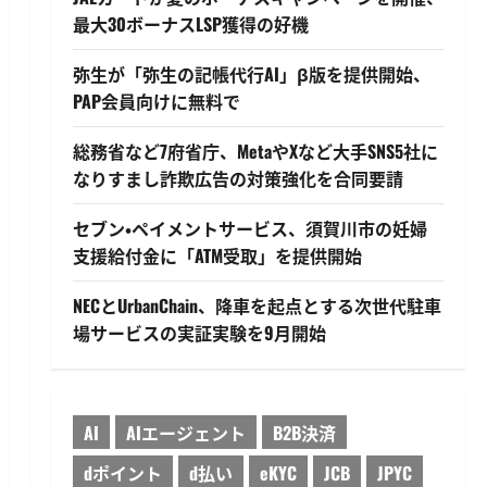
最大30ボーナスLSP獲得の好機
弥生が「弥生の記帳代行AI」β版を提供開始、
PAP会員向けに無料で
総務省など7府省庁、MetaやXなど大手SNS5社に
なりすまし詐欺広告の対策強化を合同要請
セブン・ペイメントサービス、須賀川市の妊婦
支援給付金に「ATM受取」を提供開始
NECとUrbanChain、降車を起点とする次世代駐車
場サービスの実証実験を9月開始
AI
AIエージェント
B2B決済
dポイント
d払い
eKYC
JCB
JPYC