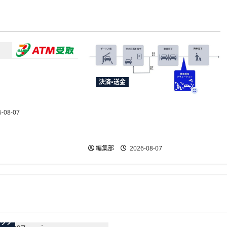
メントサービス、須
決済・送金
婦支援給付金に
」を提供開始
NECとUrbanChain、降車を起点と
-08-07
する次世代駐車場サービスの実
証実験を9月開始
編集部
2026-08-07
広告
テック