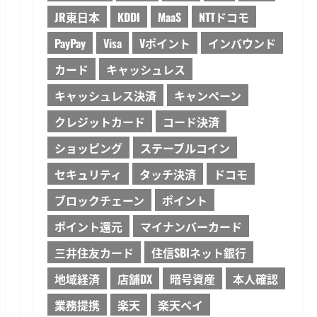
JR東日本
KDDI
MaaS
NTTドコモ
PayPay
Visa
Vポイント
インバウンド
カード
キャッシュレス
キャッシュレス決済
キャンペーン
クレジットカード
コード決済
ショッピング
ステーブルコイン
セキュリティ
タッチ決済
ドコモ
ブロックチェーン
ポイント
ポイント還元
マイナンバーカード
三井住友カード
住信SBIネット銀行
地域経済
店舗DX
暗号資産
本人確認
業務提携
楽天
楽天ペイ