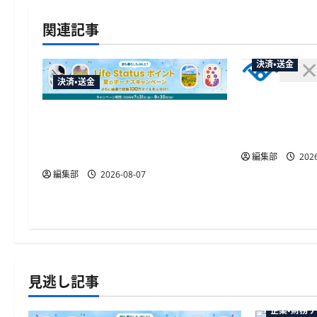
ゲ
関連記事
ー
決済・送金
シ
決済・送金
セブン・ペイ
ョ
賀川市の妊
JALカードが夏のボーナスキャン
ン
「ATM受取
ペーンを開催、最大30ボーナス
LSP獲得の好機
編集部
2026
編集部
2026-08-07
見逃し記事
企業・財務