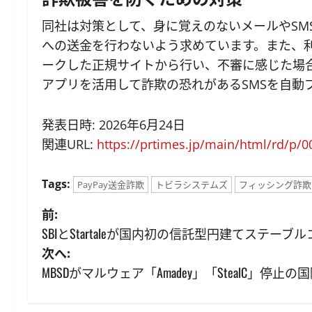
同社は対策として、身に覚えのないメールやSM
への送金を行わないよう求めています。また、
ークした正規サイトから行い、不審に感じた場合
アプリを活用して詐欺の恐れがあるSMSを自動
発表日時: 2026年6月24日
関連URL:
https://prtimes.jp/main/html/rd/p/
Tags:
PayPay送金詐欺
トビラシステムズ
フィッシング詐欺
投
前:
SBIとStartaleが国内初の信託型円建てステーブ
稿
次へ:
ナ
MBSDがマルウェア「Amadey」「StealC」
ビ