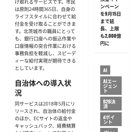
け取れるサービスです。市民
ンペーン
は原則24時間365日、自身の
を9月15日
ライフスタイルに合わせて給
まで延
付金を受け取ることができま
長、上限
す。北茨城市の職員にとって
も2,000億
も、銀行口座への振込作業や
円に
口座情報の突合作業における
事務負担を軽減し、スピーデ
ィーな給付実現が期待できる
としています。
AI
自治体への導入状
AIエー
ジェン
ト
況
B2B決
同サービスは2018年5月にリ
済
リースされ、自治体の給付金
dポイ
のほか、ECサイトの返金や
ント
キャッシュバック、経費精算