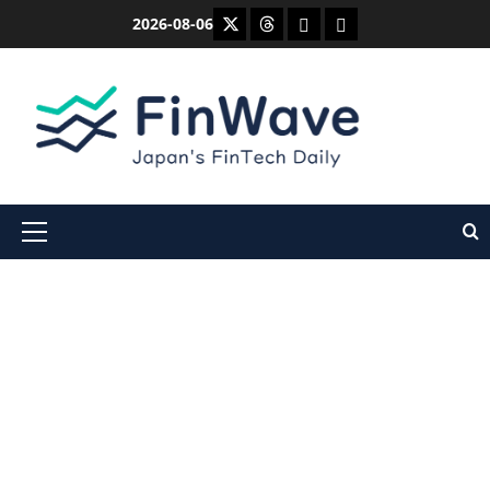
内
X
Threads
Bluesky
Mastodon
2026-08-06
容
を
ス
キ
ッ
プ
メ
イ
ン
メ
ニ
ュ
ー