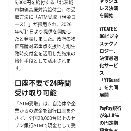
ャッシュ
5,000円を給付する「北茨城
レス決済
市物価高騰対策給付金」の受
を開始
取方法に「ATM受取（現金コ
ース）」が採用され、2026
YTGATEと
年6月1日より提供を開始し
DGビジネ
たと発表しました。政府の物
ステクノ
価高騰対応重点支援地方創生
ロジー、
臨時交付金を活用した施策の
決済最適
給付手段として活用されま
化サービ
す。
ス
「YTGuard
口座不要で24時間
」を共同
受け取り可能
展開
「ATM受取」は、自治体や企
PayPay銀行
業からの送金を銀行口座を介
が年1.0%
さず、全国28,000台以上のセ
の円定期
ブン銀行ATMで現金として受
預金キャ