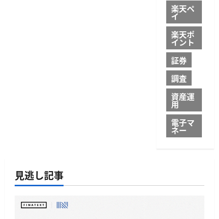
楽天ペ
イ
楽天ポ
イント
証券
調査
資産運
用
電子マ
ネー
見逃し記事