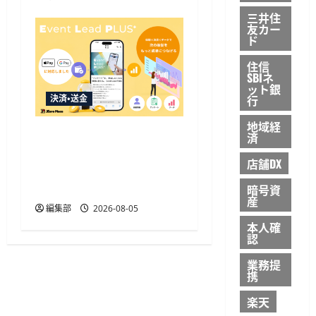
三井住
友カー
ド
住信
SBIネ
ット銀
行
決済・送金
地域経
Event Lead PLUSがApple
済
Pay・Google Pay対応、決
店舗DX
済と顧客データ取得を一
体化
暗号資
産
編集部
2026-08-05
本人確
認
業務提
携
楽天