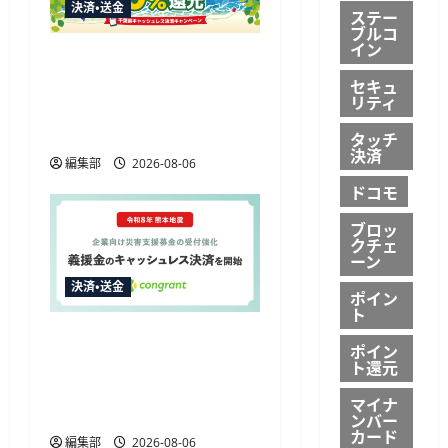
決済・送金
ステー
ブルコ
イン
楽天ペイ、千葉県の10%
還元キャンペーンに参加
セキュ
リティ
通常特典と合わせ最大
12.5%還元
タッチ
決済
編集部
2026-08-06
ドコモ
ブロッ
クチェ
ーン
決済・送金
ポイン
ト
コングラント、2026年熊
ポイン
本地震の企業向け募金で
ト還元
キャッシュレス決済を開
マイナ
始
ンバー
カード
編集部
2026-08-06