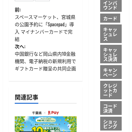
インバ
ウンド
投
前:
スペースマーケット、宮城県
カード
稿
の公園予約に「Spacepad」導
キャッ
入 マイナンバーカードで完
ナ
シュレ
ス
結
ビ
次へ:
キャッ
中国銀行など岡山県内10金融
シュレ
ゲ
ス決済
機関、電子納税の新規利用で
ギフトカード贈呈の共同企画
キャン
ー
ペーン
シ
クレジ
ットカ
ード
ョ
関連記事
コード
ン
決済
ショッ
ピング