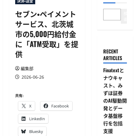
決済・送金
セブン・ペイメント
検
索
サービス、北茨城
市の5,000円給付金
に「ATM受取」を提
RECENT
供
ARTICLES
編集部
Finatextと
2026-06-26
ナウキャ
スト、み
ずほ証券
共有:
のAI駆動開
X
Facebook
発とデー
タ基盤移
LinkedIn
行を包括
支援
Bluesky