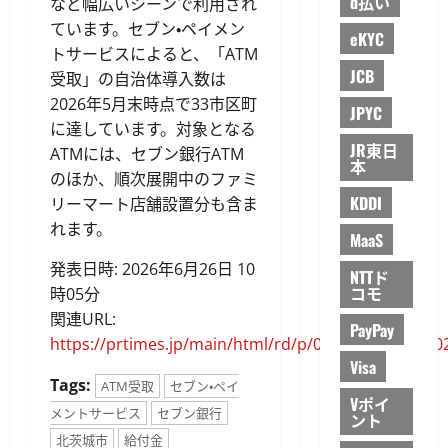
d払い
など幅広いシーンで利用され
ています。セブン・ペイメン
eKYC
トサービスによると、「ATM
JCB
受取」の自治体導入数は
2026年5月末時点で33市区町
JPYC
に達しています。対象となる
JR東日
ATMには、セブン銀行ATM
本
のほか、順次展開中のファミ
KDDI
リーマート店舗設置分も含ま
れます。
MaaS
発表日時: 2026年6月26日 10
NTTド
コモ
時05分
関連URL:
PayPay
https://prtimes.jp/main/html/rd/p/000000086.00010
Visa
Tags:
ATM受取
セブン・ペイ
Vポイ
メントサービス
セブン銀行
ント
北茨城市
給付金