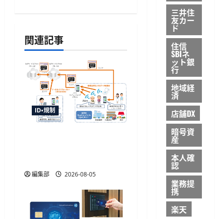
ー
三井住
友カー
ド
シ
関連記事
住信
ョ
SBIネ
ット銀
ン
行
地域経
済
ID・規制
店舗DX
暗号資
センサデータストアシス
産
テムの国際標準化へ審議
本人確
開始、TISIなど4者が提案
認
編集部
2026-08-05
業務提
携
楽天