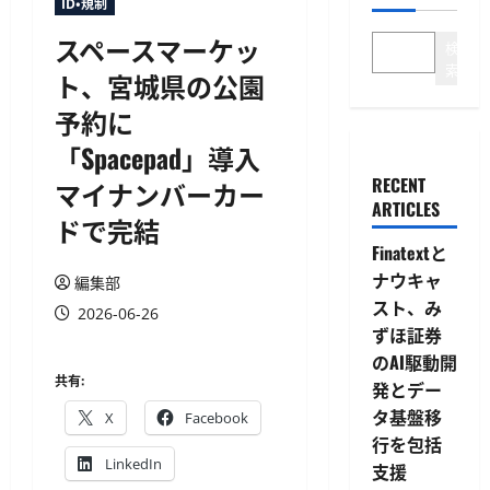
ID・規制
スペースマーケッ
検
索
ト、宮城県の公園
予約に
「Spacepad」導入
RECENT
マイナンバーカー
ARTICLES
ドで完結
Finatextと
ナウキャ
編集部
スト、み
2026-06-26
ずほ証券
のAI駆動開
共有:
発とデー
タ基盤移
X
Facebook
行を包括
LinkedIn
支援