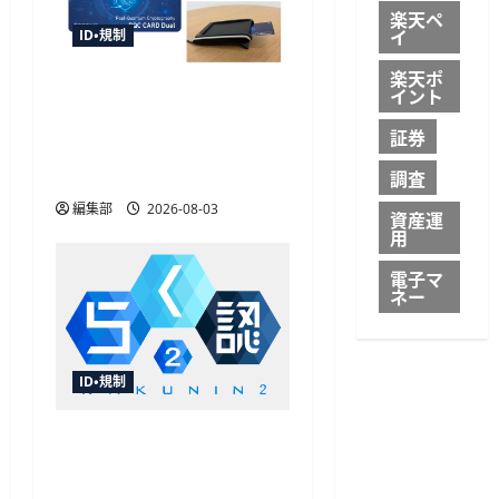
楽天ペ
イ
ID・規制
楽天ポ
TOPPAN、世界初の耐量子
イント
計算機暗号搭載デュアル
証券
インターフェイスICカー
ドを開発
調査
編集部
2026-08-03
資産運
用
電子マ
ネー
ID・規制
飛天ジャパンが「らく認
2」を提供開始、FIDO2や
パスキー対応で認証基盤