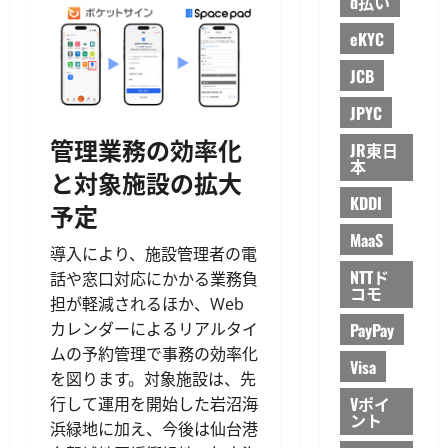
d払い
eKYC
JCB
JPYC
管理業務の効率化
JR東日
本
と対象施設の拡大
KDDI
予定
MaaS
導入により、施設管理者の電
NTTド
話や窓口対応にかかる業務負
コモ
担が軽減されるほか、Web
カレンダーによるリアルタイ
PayPay
ムの予約管理で事務の効率化
Visa
を図ります。対象施設は、先
Vポイ
行して運用を開始した岩沼海
ント
浜緑地に加え、今後は仙台港