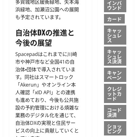
多賀城地区緩衝緑地、矢本海
インバ
ウンド
浜緑地、加瀬沼公園への展開
も予定されています。
カード
自治体DXの推進と
キャッ
シュレ
ス
今後の展望
キャッ
Spacepadはこれまでに川崎
シュレ
ス決済
市や神戸市など全国41の自
治体・団体で導入されていま
キャン
す。同社はスマートロック
ペーン
「Akerun」やオンライン本
クレジ
人確認「xID API」との連携
ットカ
ード
も進めており、今後も公共施
設の予約管理における煩雑な
コード
決済
業務のデジタル化を通じて、
自治体DXの実現と住民サー
ショッ
ビスの向上に貢献していくと
ピング