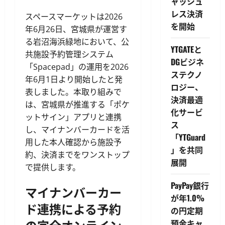
ャッシュ
レス決済
スペースマーケットは2026
を開始
年6月26日、宮城県が運営す
る岩沼海浜緑地において、公
YTGATEと
共施設予約管理システム
DGビジネ
「Spacepad」の運用を2026
ステクノ
年6月1日より開始したと発
ロジー、
表しました。本取り組みで
決済最適
は、宮城県が推進する「ポケ
化サービ
ットサイン」アプリと連携
ス
し、マイナンバーカードを活
「YTGuard
用した本人確認から施設予
」を共同
約、決済までをワンストップ
展開
で提供します。
PayPay銀行
マイナンバーカー
が年1.0%
ド連携による予約
の円定期
預金キャ