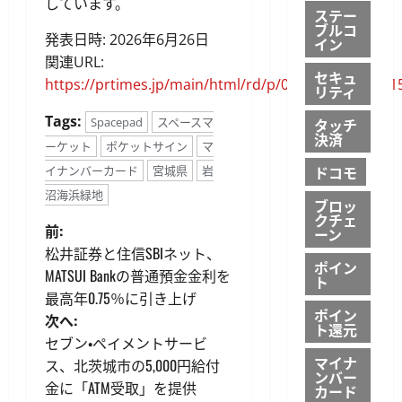
しています。
ステー
ブルコ
発表日時: 2026年6月26日
イン
関連URL:
セキュ
https://prtimes.jp/main/html/rd/p/000000350.00001
リティ
Tags:
Spacepad
スペースマ
タッチ
決済
ーケット
ポケットサイン
マ
ドコモ
イナンバーカード
宮城県
岩
沼海浜緑地
ブロッ
クチェ
投
前:
ーン
松井証券と住信SBIネット、
稿
ポイン
MATSUI Bankの普通預金金利を
ト
最高年0.75％に引き上げ
ナ
ポイン
次へ:
ト還元
ビ
セブン・ペイメントサービ
マイナ
ス、北茨城市の5,000円給付
ンバー
ゲ
金に「ATM受取」を提供
カード