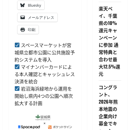
Bluesky
楽天ペ
イ、千葉
メールアドレス
県の10%
還元キャ
印刷
ンペーン
に参加 通
スペースマーケットが宮
常特典と
城県立都市公園に公共施設予
合わせ最
約システムを導入
大12.5%還
マイナンバーカードによ
元
る本人確認とキャッシュレス
決済を統合
コングラ
岩沼海浜緑地から運用を
ント、
開始し県内4つの公園へ順次
2026年熊
拡大する計画
本地震の
企業向け
募金でキ