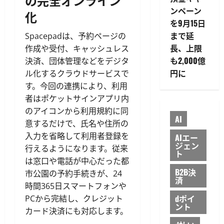
の完全オンライン
ンペーン
化
を9月15日
まで延
Spacepadは、予約ページの
長、上限
作成や受付、キャッシュレス
も2,000億
決済、団体管理などをデジタ
円に
ル化するクラウドサービスで
す。今回の連携により、利用
者はポケットサインアプリ内
のアイコンから利用規約に同
AI
意するだけで、氏名や住所の
入力を省略して利用者登録を
AIエー
ジェン
行えるようになります。従来
ト
は窓口や電話が中心だった都
B2B決
市公園の予約手続きが、24
済
時間365日スマートフォンや
dポイ
PCから完結し、クレジット
ント
カード決済にも対応します。