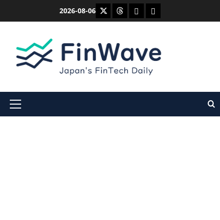
内
X
Threads
Bluesky
Mastodon
2026-08-06
容
を
ス
キ
ッ
プ
メ
イ
ン
メ
ニ
ュ
ー