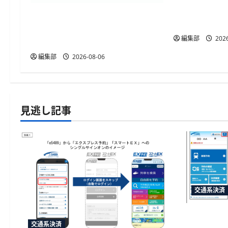
連携開始、
トレタ予約台帳とビズイートが
動販促が可
自動連携、法人予約データをリ
編集部
2026
アルタイムに反映
編集部
2026-08-06
見逃し記事
交通系決済
JR西日本
交通系決済