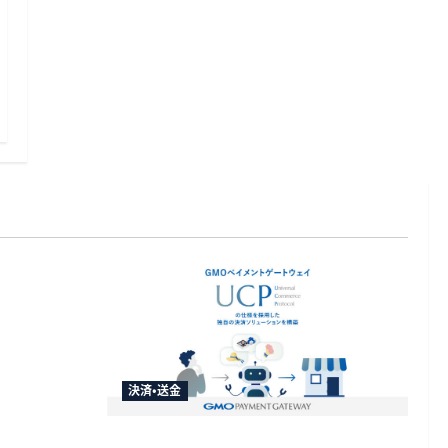
改正命令を
送金や被災
決済・送金
GMO-PGがAIエージェント購買の共通