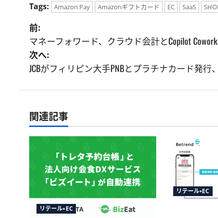
Tags:
Amazon Pay
Amazonギフトカード
EC
SaaS
SHO
投
前:
マネーフォワード、クラウド会計とCopilot Cowor
稿
次へ:
ナ
JCBがフィリピン大手PNBとプラチナカード発
ビ
ゲ
関連記事
ー
シ
ョ
ン
リテール・EC
リテール・EC
TableCheck