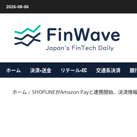
内
2026-08-06
容
を
ス
キ
ッ
プ
ホーム
決済・送金
リテール・EC
交通系決済
銀
ホーム
SHOPLINEがAmazon Payと連携開始、決済