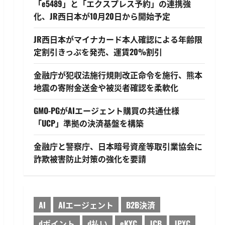
「e5489」と「エクスプレス予約」の連携強
化、JR西日本が10月20日から開始予定
JR西日本がマイナカード本人確認による年齢限
定割引きっぷを発売、運賃20%割引
金融庁が犯収法施行規則改正命令を施行、熊本
地震の寄附金送金や被災者確認を柔軟化
GMO-PGがAIエージェント購買の共通仕様
「UCP」準拠の決済基盤を構築
金融庁と警察庁、日本暗号資産等取引業協会に
詐欺被害防止対策の強化を要請
AI
AIエージェント
B2B決済
dポイント
d払い
eKYC
JCB
JPYC