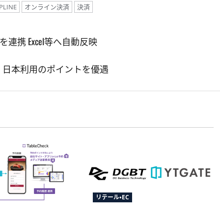
PLINE
オンライン決済
決済
kを連携 Excel等へ自動反映
行、日本利用のポイントを優遇
リテール・EC
がCRM「betrend」と