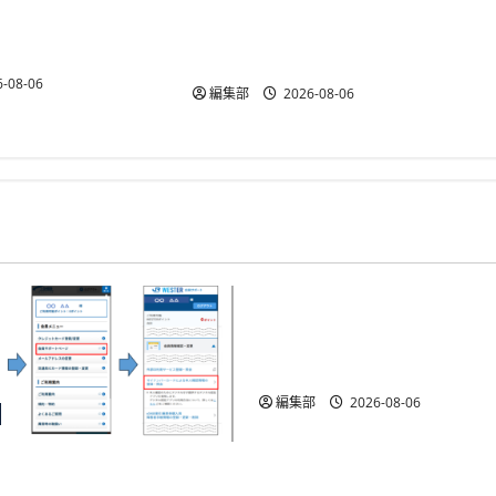
YTGATEとDGビジネステクノロジ
予約データ活用で自
ー、決済最適化サービス
能に
「YTGuard」を共同展開
-08-06
編集部
2026-08-06
ID・規制
金融庁が犯収法施行規則
施行、熊本地震の寄附金
者確認を柔軟化
編集部
2026-08-06
がマイナカード本人確認に