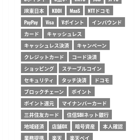
JR東日本
KDDI
MaaS
NTTドコモ
PayPay
Visa
Vポイント
インバウンド
カード
キャッシュレス
キャッシュレス決済
キャンペーン
クレジットカード
コード決済
ショッピング
ステーブルコイン
セキュリティ
タッチ決済
ドコモ
ブロックチェーン
ポイント
ポイント還元
マイナンバーカード
三井住友カード
住信SBIネット銀行
地域経済
店舗DX
暗号資産
本人確認
業務提携
楽天
楽天ペイ