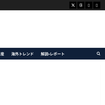
X
Threads
Bluesky
Mast
資産
海外トレンド
解説・レポート