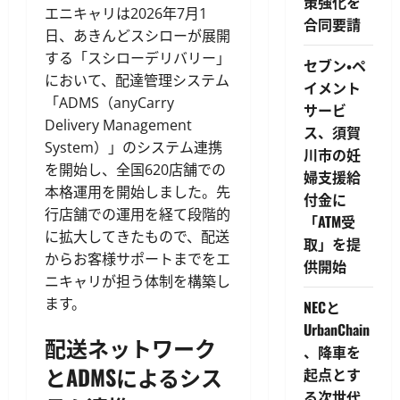
策強化を
エニキャリは2026年7月1
合同要請
日、あきんどスシローが展開
する「スシローデリバリー」
セブン・ペ
において、配達管理システム
イメント
「ADMS（anyCarry
サービ
Delivery Management
ス、須賀
System）」のシステム連携
川市の妊
を開始し、全国620店舗での
婦支援給
本格運用を開始しました。先
付金に
行店舗での運用を経て段階的
「ATM受
に拡大してきたもので、配送
取」を提
からお客様サポートまでをエ
供開始
ニキャリが担う体制を構築し
ます。
NECと
UrbanChain
配送ネットワーク
、降車を
とADMSによるシス
起点とす
る次世代