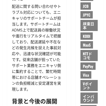
JCB
配送に関する問い合わせやト
ラブル対応についても、エニ
JPYC
キャリのサポートチームが担
JR東日
当します。サポートチームは
本
ADMS上で配送員の稼働状況
や進行をリアルタイムで把握
KDDI
しており、配送遅延や不在な
MaaS
どの発生兆候を捉えた事前対
NTTド
応や、迅速な状況確認が可能
コモ
です。従来店舗が担っていた
サポート業務をエニキャリ側
PayPay
に集約することで、繁忙時間
Visa
帯における店舗オペレーショ
ンの負担軽減と安定運営を実
Vポイ
ント
現します。
インバ
背景と今後の展開
ウンド