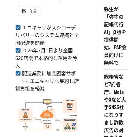
弥生が
印刷
「弥生の
記帳代行
エニキャリがスシローデ
AI」β版を
リバリーのシステム連携と全
提供開
国配送を開始
始、PAP会
2026年7月1日より全国
員向けに
620店舗で本格的な運用を導
無料で
入
配送業務に加え顧客サポ
総務省な
ートもエニキャリへ集約し店
ど7府省
舗負担を軽減
庁、Meta
やXなど大
手SNS5社
になりす
まし詐欺
広告の対