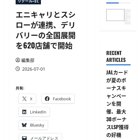
リテール・EC
エニキャリとスシ
検
索
ローが連携、デリ
バリーの全国展開
を620店舗で開始
RECENT
ARTICLES
編集部
2026-07-01
JALカード
が夏のボ
ーナスキ
共有:
ャンペー
X
Facebook
ンを開
催、最大
LinkedIn
30ボーナ
Bluesky
スLSP獲得
の好機
メールアドレス