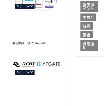
楽天ポ
リテール・EC
イント
生成AI
TableCheckが
CRM「betrend」と連携開
証券
始、予約データ活用で自
調査
動販促が可能に
資産運
編集部
2026-08-06
用
リテール・EC
YTGATEとDGビジネステク
ノロジー、決済最適化サ
ービス「YTGuard」を共同
展開