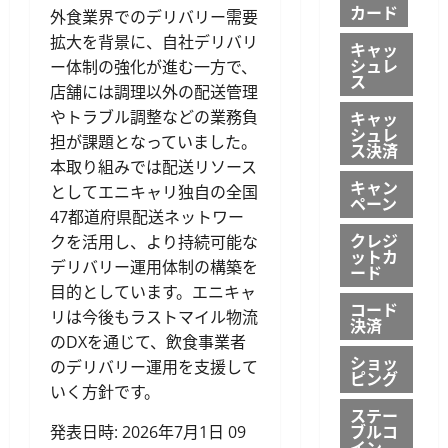
カード
外食業界でのデリバリー需要
拡大を背景に、自社デリバリ
キャッ
シュレ
ー体制の強化が進む一方で、
ス
店舗には調理以外の配送管理
やトラブル調整などの業務負
キャッ
シュレ
担が課題となっていました。
ス決済
本取り組みでは配送リソース
キャン
としてエニキャリ独自の全国
ペーン
47都道府県配送ネットワー
クレジ
クを活用し、より持続可能な
ットカ
デリバリー運用体制の構築を
ード
目的としています。エニキャ
コード
リは今後もラストマイル物流
決済
のDXを通じて、飲食事業者
ショッ
のデリバリー運用を支援して
ピング
いく方針です。
ステー
ブルコ
発表日時: 2026年7月1日 09
イン