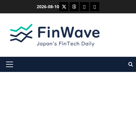
内
X
Threads
Bluesky
Mastodon
2026-08-10
容
を
ス
キ
ッ
プ
メ
イ
ン
メ
ニ
ュ
ー