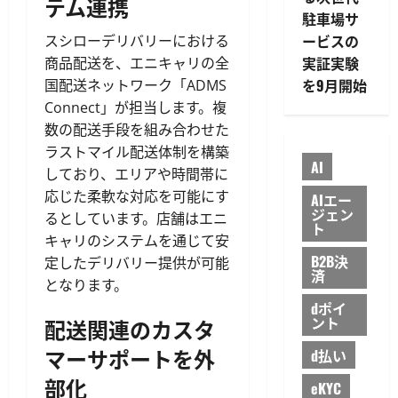
テム連携
駐車場サ
ービスの
スシローデリバリーにおける
実証実験
商品配送を、エニキャリの全
を9月開始
国配送ネットワーク「ADMS
Connect」が担当します。複
数の配送手段を組み合わせた
ラストマイル配送体制を構築
AI
しており、エリアや時間帯に
応じた柔軟な対応を可能にす
AIエー
ジェン
るとしています。店舗はエニ
ト
キャリのシステムを通じて安
B2B決
定したデリバリー提供が可能
済
となります。
dポイ
ント
配送関連のカスタ
マーサポートを外
d払い
部化
eKYC