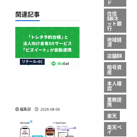
ド
シ
関連記事
住信
SBIネ
ョ
ット銀
行
ン
地域経
済
店舗DX
リテール・EC
暗号資
産
トレタ予約台帳とビズイ
本人確
ートが自動連携、法人予
認
約データをリアルタイム
業務提
に反映
携
編集部
2026-08-06
楽天
楽天ペ
イ