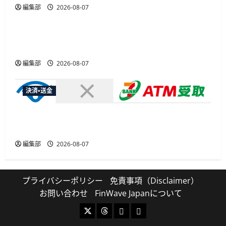
編集部
2026-08-07
広告
総務省など7府省庁、MetaやXなど大手SNS5社に
なりすまし詐欺広告の対策強化を合同要請
編集部
2026-08-07
決済・送金
セブン・ペイメントサービス、須賀川市の妊婦支
援給付金に「ATM受取」を提供開始
編集部
2026-08-07
プライバシーポリシー
免責事項（Disclaimer）
お問い合わせ
FinWave Japanについて
X
Threads
Bluesky
Mastodon