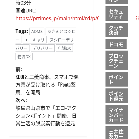
時03分
関連URL:
セキュ
リティ
https://prtimes.jp/main/html/rd/p/000000182.00005
タッチ
Tags:
ADMS
あきんどスシロ
決済
ー
エニキャリ
スシローデリ
ドコモ
バリー
デリバリー
店舗DX
ブロッ
物流DX
クチェ
ーン
投
前:
KDDIと三菱商事、スマホで処
ポイン
稿
ト
方薬が受け取れる「Ponta薬
局」を開局
ポイン
ナ
ト還元
次へ:
ビ
岐阜県山県市で「エコ・アク
マイナ
ンバー
ション・ポイント」開始、日
カード
ゲ
常生活の脱炭素行動を還元
三井住
ー
友カー