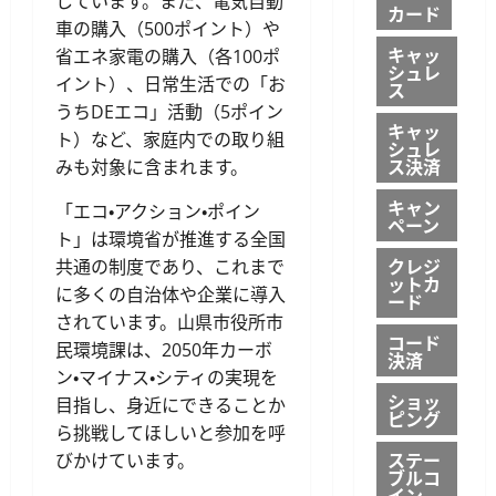
しています。また、電気自動
カード
車の購入（500ポイント）や
キャッ
省エネ家電の購入（各100ポ
シュレ
イント）、日常生活での「お
ス
うちDEエコ」活動（5ポイン
キャッ
ト）など、家庭内での取り組
シュレ
ス決済
みも対象に含まれます。
キャン
「エコ・アクション・ポイン
ペーン
ト」は環境省が推進する全国
クレジ
共通の制度であり、これまで
ットカ
に多くの自治体や企業に導入
ード
されています。山県市役所市
コード
民環境課は、2050年カーボ
決済
ン・マイナス・シティの実現を
ショッ
目指し、身近にできることか
ピング
ら挑戦してほしいと参加を呼
ステー
びかけています。
ブルコ
イン