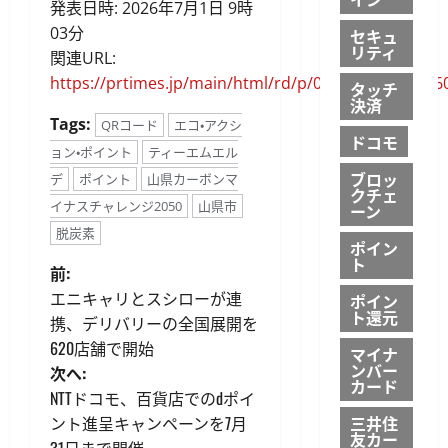
発表日時: 2026年7月1日 9時
03分
セキュ
リティ
関連URL:
https://prtimes.jp/main/html/rd/p/000000019.00016
タッチ
決済
Tags:
QRコード
エコ・アクシ
ドコモ
ョン・ポイント
ティーエムエル
ブロッ
デ
ポイント
山県カーボンマ
クチェ
イナスチャレンジ2050
山県市
ーン
脱炭素
ポイン
ト
投
前:
エニキャリとスシローが連
ポイン
稿
ト還元
携、デリバリーの全国展開を
620店舗で開始
ナ
マイナ
ンバー
次へ:
カード
ビ
NTTドコモ、百貨店でのdポイ
ント進呈キャンペーンを7月
三井住
友カー
31日まで開催