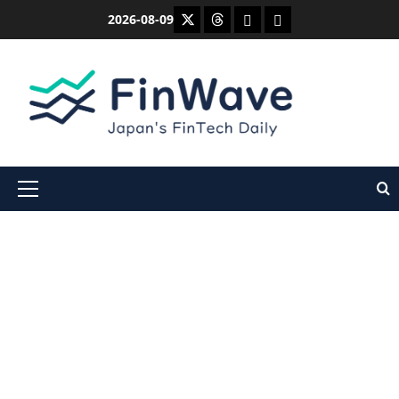
内
X
Threads
Bluesky
Mastodon
2026-08-09
容
を
ス
キ
ッ
プ
メ
イ
ン
メ
ニ
ュ
ー