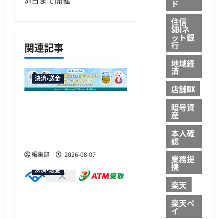
ゲ
ド
ー
住信
SBIネ
シ
ット銀
行
関連記事
ョ
地域経
済
ン
決済・送金
店舗DX
JALカードが夏のボーナス
暗号資
産
キャンペーンを開催、最
大30ボーナスLSP獲得の好
本人確
機
認
編集部
2026-08-07
業務提
携
決済・送金
楽天
セブン・ペイメントサービ
楽天ペ
ス、須賀川市の妊婦支援
イ