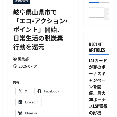
決済・送金
岐阜県山県市で
検
索
「エコ・アクション・
ポイント」開始、
日常生活の脱炭素
RECENT
行動を還元
ARTICLES
編集部
JALカード
2026-07-01
が夏のボ
ーナスキ
ャンペー
共有:
ンを開
X
Facebook
催、最大
30ボーナ
LinkedIn
スLSP獲得
の好機
Bluesky