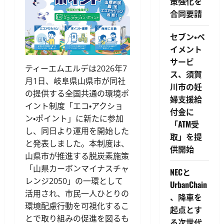
策強化を
合同要請
セブン・ペ
イメント
サービ
ティーエムエルデは2026年7
ス、須賀
月1日、岐阜県山県市が同社
川市の妊
の提供する全国共通の環境ポ
婦支援給
イント制度「エコ・アクショ
付金に
ン・ポイント」に新たに参加
「ATM受
し、同日より運用を開始した
取」を提
と発表しました。本制度は、
供開始
山県市が推進する脱炭素施策
「山県カーボンマイナスチャ
NECと
レンジ2050」の一環として
UrbanChain
活用され、市民一人ひとりの
、降車を
環境配慮行動を可視化するこ
起点とす
とで取り組みの促進を図るも
る次世代