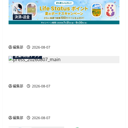
決済・送金
JALカードが夏のボーナスキャンペーンを開催、
最大30ボーナスLSP獲得の好機
編集部
2026-08-07
企業・財務テック
弥生が「弥生の記帳代行AI」β版を提供開始、
PAP会員向けに無料で
編集部
2026-08-07
広告
総務省など7府省庁、MetaやXなど大手SNS5社に
なりすまし詐欺広告の対策強化を合同要請
編集部
2026-08-07