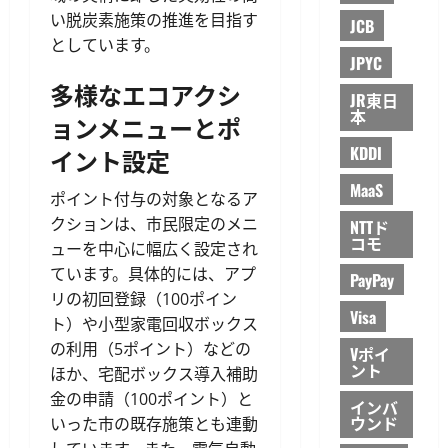
い脱炭素施策の推進を目指す
JCB
としています。
JPYC
多様なエコアクシ
JR東日
本
ョンメニューとポ
KDDI
イント設定
MaaS
ポイント付与の対象となるア
クションは、市民限定のメニ
NTTド
コモ
ューを中心に幅広く設定され
ています。具体的には、アプ
PayPay
リの初回登録（100ポイン
Visa
ト）や小型家電回収ボックス
の利用（5ポイント）などの
Vポイ
ント
ほか、宅配ボックス導入補助
金の申請（100ポイント）と
インバ
ウンド
いった市の既存施策とも連動