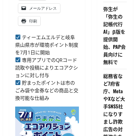
弥生が
メールアドレス
「弥生の
印刷
記帳代行
AI」β版を
ティーエムエルデと岐阜
提供開
県山県市が環境ポイント制度
始、PAP会
を7月1日に開始
員向けに
専用アプリでのQRコード
無料で
読取や投稿によりエコアクシ
ョンに対し付与
総務省な
貯まったポイントは市の
ど7府省
ごみ袋や金券などの商品と交
庁、Meta
換可能な仕組み
やXなど大
手SNS5社
になりす
まし詐欺
広告の対