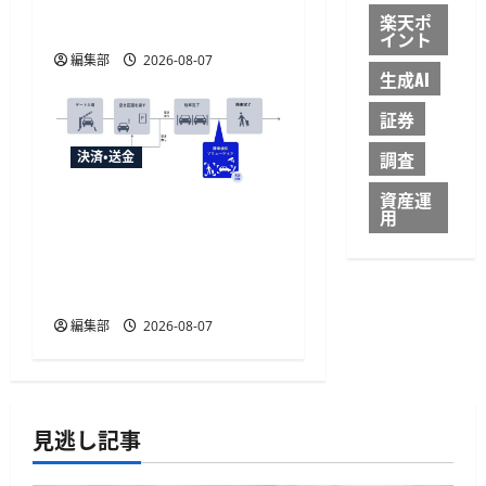
給付金に「ATM受取」を
楽天ポ
提供開始
イント
編集部
2026-08-07
生成AI
証券
調査
決済・送金
資産運
NECとUrbanChain、降車を
用
起点とする次世代駐車場
サービスの実証実験を9月
開始
編集部
2026-08-07
見逃し記事