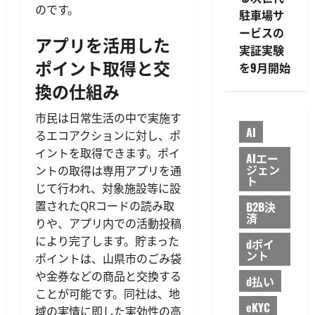
のです。
駐車場サ
ービスの
アプリを活用した
実証実験
ポイント取得と交
を9月開始
換の仕組み
市民は日常生活の中で実施す
AI
るエコアクションに対し、ポ
イントを取得できます。ポイ
AIエー
ジェン
ントの取得は専用アプリを通
ト
じて行われ、対象施設等に設
置されたQRコードの読み取
B2B決
済
りや、アプリ内での活動投稿
により完了します。貯まった
dポイ
ント
ポイントは、山県市のごみ袋
や金券などの商品と交換する
d払い
ことが可能です。同社は、地
eKYC
域の実情に即した実効性の高