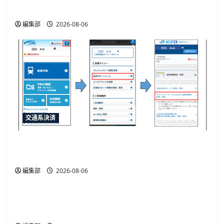
JR西日本が10月20日から開始予定
編集部
2026-08-06
交通系決済
JR西日本がマイナカード本人確認による年齢限
定割引きっぷを発売、運賃20%割引
編集部
2026-08-06
ID・規制
金融庁が犯収法施行規則改正命令を施行、熊本
地震の寄附金送金や被災者確認を柔軟化