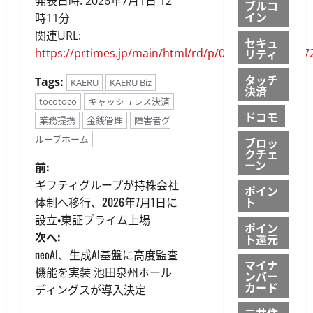
発表日時: 2026年7月1日 12
ブルコ
イン
時11分
関連URL:
セキュ
https://prtimes.jp/main/html/rd/p/000000018.00017
リティ
タッチ
Tags:
KAERU
KAERU Biz
決済
tocotoco
キャッシュレス決済
ドコモ
業務提携
金銭管理
障害者グ
ループホーム
ブロッ
クチェ
投
ーン
前:
ギフティグループが持株会社
ポイン
稿
体制へ移行、2026年7月1日に
ト
設立・東証プライム上場
ナ
ポイン
次へ:
ト還元
ビ
neoAI、生成AI基盤に高度監査
マイナ
機能を実装 池田泉州ホール
ンバー
ゲ
カード
ディングスが導入決定
三井住