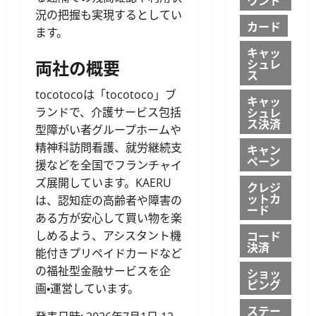
況の把握も実現するとしてい
カード
ます。
キャッ
両社の概要
シュレ
ス
tocotocoは「tocotoco」ブ
キャッ
シュレ
ランドで、介護サービス包括
ス決済
型障がい者グループホームや
精神科訪問看護、就労継続支
キャン
ペーン
援などを全国でフランチャイ
ズ展開しています。KAERU
クレジ
ットカ
は、認知症の高齢者や障害の
ード
ある方が安心して買い物を楽
コード
しめるよう、アシスタント機
決済
能付きプリペイドカードなど
の福祉型金融サービスを企
ショッ
ピング
画・運営しています。
ステー