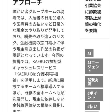
アプローチ
引業協会
に詐欺被
障がい者グループホームの現
害防止対
場では、入居者の日用品購入
策の強化
や医療費の支払いなど日常的
を要請
な現金のやり取りが発生して
おり、紛失や取り違えのリス
ク、金融機関の窓口縮小に伴
う現金引き出し作業の負担が
AI
課題となっています。今回の
提携では、KAERUの福祉型
AIエー
ジェン
キャッシュレスサービス
ト
「KAERU Biz 介護・障害福
B2B決
祉」を活用します。新規に開
済
設するホームへ標準導入する
ほか、既存の全ホームへも順
dポイ
ント
次展開し、現金に依存しない
金銭管理体制の構築を目指し
d払い
ます。