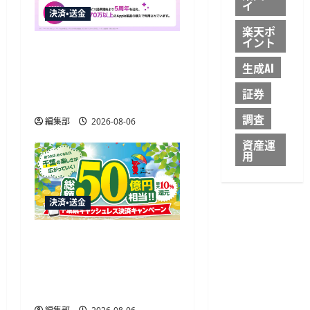
イ
決済・送金
楽天ポ
イント
Paidy調査、iPhone購入者
の9割が「あと払いプラン
生成AI
Apple専用」の継続利用を
証券
希望
調査
編集部
2026-08-06
資産運
用
決済・送金
ノジマ、千葉県のキャッ
シュレス決済キャンペー
ンで最大10%還元 大創業
祭も同時開催