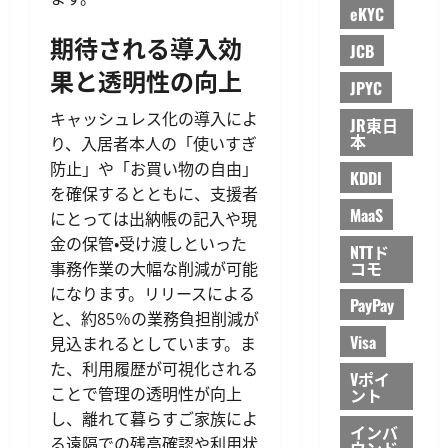
eKYC
期待される導入効
JCB
果と透明性の向上
JPYC
キャッシュレス化の導入によ
JR東日
本
り、入居者本人の「使いすぎ
防止」や「お買い物の自由」
KDDI
を確保するとともに、支援者
MaaS
にとっては出納帳の記入や現
金の保管・受け渡しといった
NTTド
コモ
事務作業の大幅な削減が可能
になります。リリースによる
PayPay
と、約85％の業務負担削減が
Visa
見込まれるとしています。ま
た、利用履歴が可視化される
Vポイ
ことで管理の透明性が向上
ント
し、離れて暮らすご家族によ
インバ
る遠隔での残高確認や利用状
ウンド