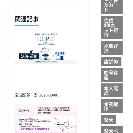
ー
友カー
ド
シ
関連記事
住信
ョ
SBIネ
ット銀
行
ン
地域経
済
決済・送金
店舗DX
GMO-PGがAIエージェント
暗号資
産
購買の共通仕様「UCP」
準拠の決済基盤を構築
本人確
認
編集部
2026-08-06
業務提
携
楽天
楽天ペ