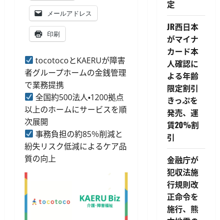
定
メールアドレス
JR西日本
印刷
がマイナ
カード本
tocotocoとKAERUが障害
人確認に
者グループホームの金銭管理
よる年齢
で業務提携
限定割引
全国約500法人・1200拠点
きっぷを
以上のホームにサービスを順
発売、運
次展開
賃20%割
事務負担の約85％削減と
引
紛失リスク低減によるケア品
質の向上
金融庁が
犯収法施
行規則改
正命令を
施行、熊