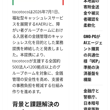
本地震の
寄附金送
tocotocoは2026年7月1日、
金や被災
福祉型キャッシュレスサービ
者確認を
スを展開するKAERUと、障
柔軟化
がい者グループホームにおけ
GMO-PGが
る入居者の金銭管理のキャッ
AIエージェ
シュレス化を目的とした業務
ント購買
提携を締結したと発表しまし
の共通仕
た。本提携により、
様「UCP」
tocotocoが支援する全国約
準拠の決
500法人・1200拠点以上のグ
済基盤を
ループホームを対象に、金銭
構築
管理の安全性を高め、支援者
の事務負担を軽減する仕組み
金融庁と
作りを進めます。
警察庁、
背景と課題解決の
日本暗号
資産等取