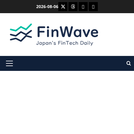
内
X
Threads
Bluesky
Mastodon
2026-08-06
容
を
ス
キ
ッ
プ
メ
イ
ン
メ
ニ
ュ
ー