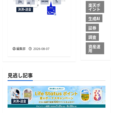
楽天ポ
イント
決済・送金
生成AI
NECとUrbanChain、降車を
証券
起点とする次世代駐車場
サービスの実証実験を9月
調査
開始
資産運
編集部
2026-08-07
用
見逃し記事
決済・送金