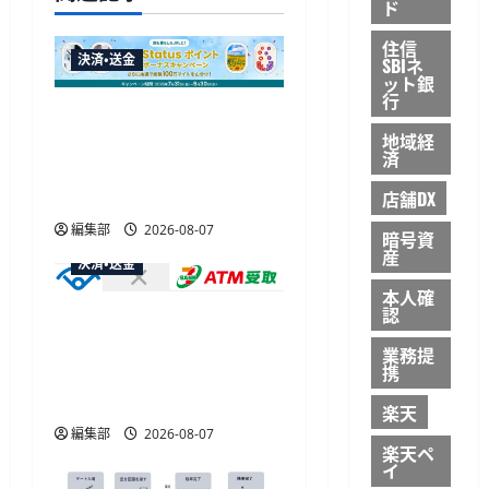
ド
ョ
住信
ン
決済・送金
SBIネ
ット銀
行
JALカードが夏のボーナス
地域経
キャンペーンを開催、最
済
大30ボーナスLSP獲得の好
機
店舗DX
編集部
2026-08-07
暗号資
産
決済・送金
本人確
認
セブン・ペイメントサービ
ス、須賀川市の妊婦支援
業務提
携
給付金に「ATM受取」を
提供開始
楽天
編集部
2026-08-07
楽天ペ
イ