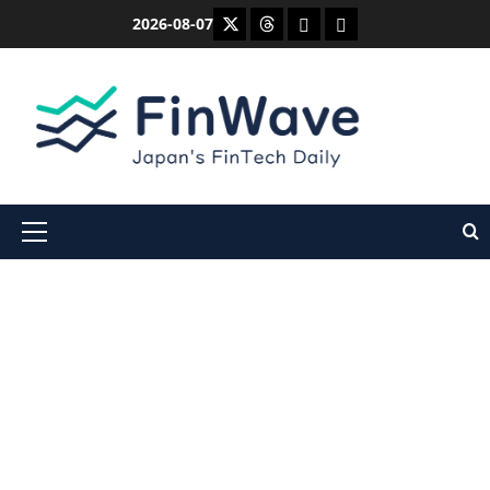
内
X
Threads
Bluesky
Mastodon
2026-08-07
容
を
ス
キ
ッ
プ
メ
イ
ン
メ
ニ
ュ
ー