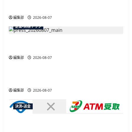
JALカードが夏のボーナスキャンペーンを開催、
最大30ボーナスLSP獲得の好機
編集部
2026-08-07
企業・財務テック
弥生が「弥生の記帳代行AI」β版を提供開始、
PAP会員向けに無料で
編集部
2026-08-07
広告
総務省など7府省庁、MetaやXなど大手SNS5社に
なりすまし詐欺広告の対策強化を合同要請
編集部
2026-08-07
決済・送金
セブン・ペイメントサービス、須賀川市の妊婦支
援給付金に「ATM受取」を提供開始