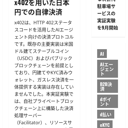
x402を用いた日本
駐車場サ
円での自律決済
ービスの
実証実験
x402は、HTTP 402ステータ
を9月開始
スコードを活用したAIエージ
ェント向けの決済プロトコル
です。既存の主要実装は米国
ドル建てステーブルコイン
AI
（USDC）およびパブリック
AIエー
ブロックチェーンを前提とし
ジェン
ており、円建てやKYC済みウ
ト
ォレット、ガスレス決済を一
B2B決
体提供する実装は存在してい
済
ませんでした。本実証実験で
dポイ
は、自社プライベートブロッ
ント
クチェーン上に構築した決済
d払い
処理サーバー
（Facilitator）、リソースサ
eKYC