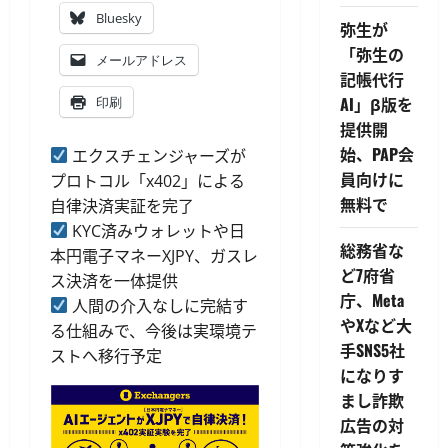
Bluesky
弥生が
「弥生の
メールアドレス
記帳代行
AI」β版を
印刷
提供開
始、PAP会
エクスチェンジャーズが
員向けに
プロトコル「x402」による
無料で
自律決済実証を完了
KYC済みウォレットや日
総務省な
本円電子マネーXJPY、ガスレ
ど7府省
ス決済を一体提供
庁、Meta
人間の介入なしに完結す
やXなど大
る仕組みで、今後は実環境テ
手SNS5社
ストへ移行予定
になりす
まし詐欺
広告の対