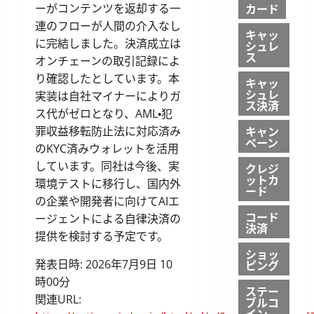
カード
ーがコンテンツを返却する一
連のフローが人間の介入なし
キャッ
に完結しました。決済成立は
シュレ
ス
オンチェーンの取引記録によ
り確認したとしています。本
キャッ
シュレ
実装は自社マイナーによりガ
ス決済
ス代がゼロとなり、AML・犯
キャン
罪収益移転防止法に対応済み
ペーン
のKYC済みウォレットを活用
しています。同社は今後、実
クレジ
ットカ
環境テストに移行し、国内外
ード
の企業や開発者に向けてAIエ
コード
ージェントによる自律決済の
決済
提供を検討する予定です。
ショッ
発表日時: 2026年7月9日 10
ピング
時00分
ステー
関連URL:
ブルコ
イン