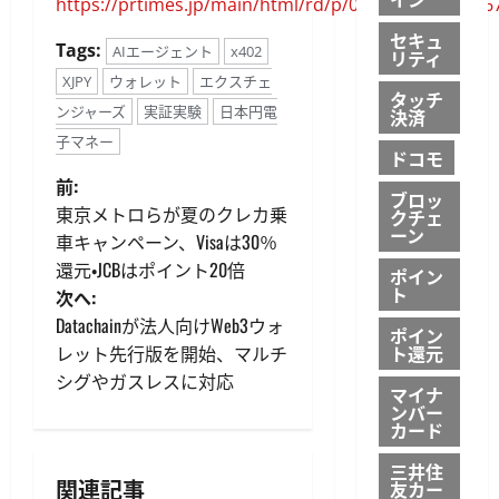
https://prtimes.jp/main/html/rd/p/000000013.00006
セキュ
Tags:
AIエージェント
x402
リティ
XJPY
ウォレット
エクスチェ
タッチ
ンジャーズ
実証実験
日本円電
決済
子マネー
ドコモ
投
前:
ブロッ
東京メトロらが夏のクレカ乗
クチェ
稿
ーン
車キャンペーン、Visaは30％
還元・JCBはポイント20倍
ナ
ポイン
ト
次へ:
ビ
Datachainが法人向けWeb3ウォ
ポイン
レット先行版を開始、マルチ
ト還元
ゲ
シグやガスレスに対応
マイナ
ンバー
ー
カード
シ
三井住
関連記事
友カー