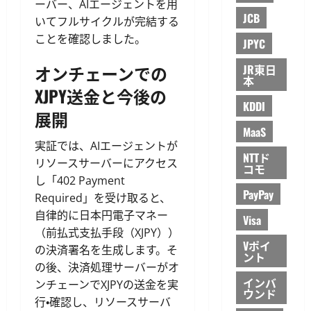
ーバー、AIエージェントを用
JCB
いてフルサイクルが完結する
ことを確認しました。
JPYC
オンチェーンでの
JR東日
本
XJPY送金と今後の
KDDI
展開
MaaS
実証では、AIエージェントが
NTTド
リソースサーバーにアクセス
コモ
し「402 Payment
PayPay
Required」を受け取ると、
自律的に日本円電子マネー
Visa
（前払式支払手段（XJPY））
Vポイ
の決済署名を生成します。そ
ント
の後、決済処理サーバーがオ
インバ
ンチェーンでXJPYの送金を実
ウンド
行・確認し、リソースサーバ