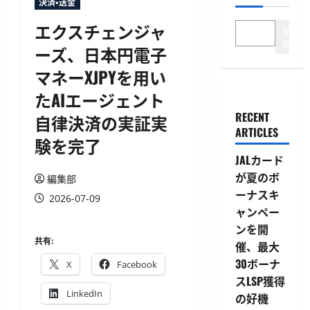
決済・送金
エクスチェンジャ
検
索
ーズ、日本円電子
マネーXJPYを用い
たAIエージェント
RECENT
自律決済の実証実
ARTICLES
験を完了
JALカード
が夏のボ
編集部
ーナスキ
2026-07-09
ャンペー
ンを開
共有:
催、最大
30ボーナ
X
Facebook
スLSP獲得
LinkedIn
の好機