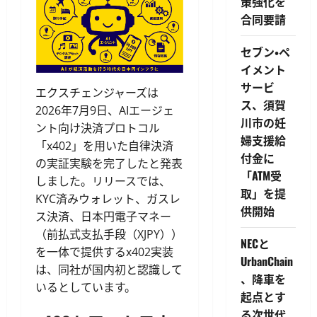
策強化を
合同要請
セブン・ペ
イメント
サービ
エクスチェンジャーズは
ス、須賀
2026年7月9日、AIエージェ
川市の妊
ント向け決済プロトコル
婦支援給
「x402」を用いた自律決済
付金に
の実証実験を完了したと発表
「ATM受
しました。リリースでは、
取」を提
KYC済みウォレット、ガスレ
供開始
ス決済、日本円電子マネー
（前払式支払手段（XJPY））
NECと
を一体で提供するx402実装
UrbanChain
は、同社が国内初と認識して
、降車を
いるとしています。
起点とす
る次世代