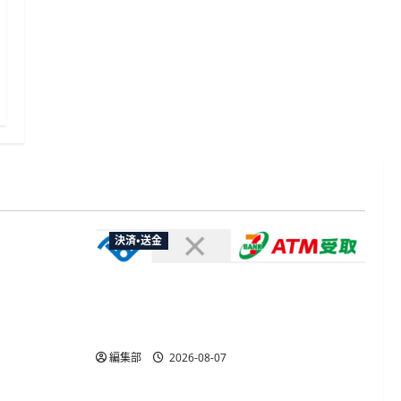
決済・送金
やXなど大
欺広告の対
セブン・ペイメントサービス、須賀川
市の妊婦支援給付金に「ATM受取」を
提供開始
編集部
2026-08-07