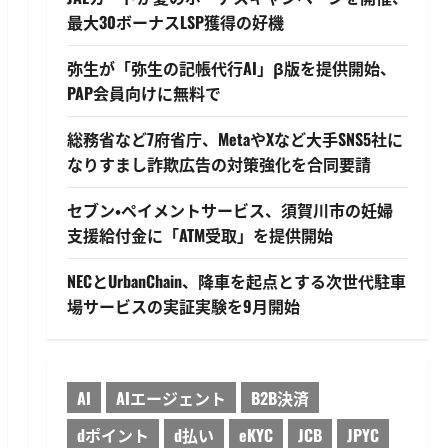
最大30ボーナスLSP獲得の好機
弥生が「弥生の記帳代行AI」β版を提供開始、
PAP会員向けに無料で
総務省など7府省庁、MetaやXなど大手SNS5社に
なりすまし詐欺広告の対策強化を合同要請
セブン・ペイメントサービス、須賀川市の妊婦
支援給付金に「ATM受取」を提供開始
NECとUrbanChain、降車を起点とする次世代駐車
場サービスの実証実験を9月開始
AI
AIエージェント
B2B決済
dポイント
d払い
eKYC
JCB
JPYC