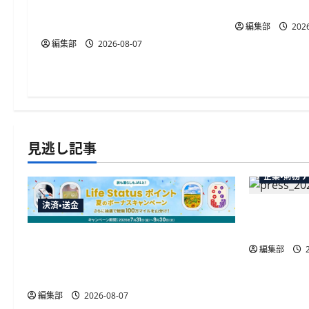
ン
「ATM受取
ペーンを開催、最大30ボーナス
LSP獲得の好機
編集部
2026
編集部
2026-08-07
見逃し記事
企業・財務
決済・送金
弥生が「弥
供開始、P
JALカードが夏のボーナスキャンペー
編集部
2
ンを開催、最大30ボーナスLSP獲得の
好機
編集部
2026-08-07