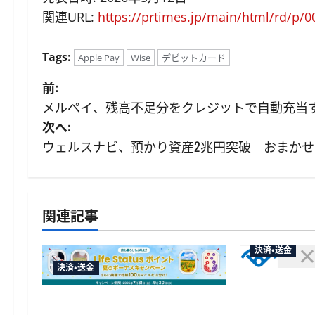
関連URL:
https://prtimes.jp/main/html/rd/p/
Tags:
Apple Pay
Wise
デビットカード
投
前:
メルペイ、残高不足分をクレジットで自動充当
稿
次へ:
ナ
ウェルスナビ、預かり資産2兆円突破 おまかせNI
ビ
ゲ
関連記事
ー
決済・送金
シ
決済・送金
セブン・ペイ
ョ
賀川市の妊
JALカードが夏のボーナスキャン