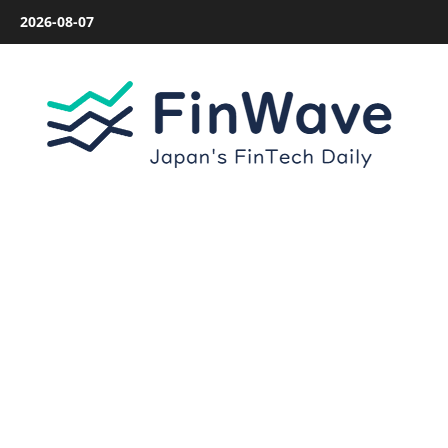
内
2026-08-07
容
を
ス
キ
ッ
プ