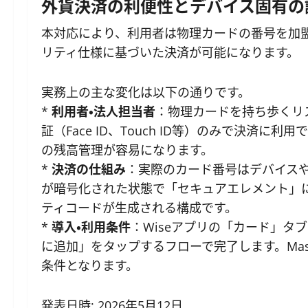
外貨決済の利便性とデバイス固有の
本対応により、利用者は物理カードの番号を加盟店
リティ仕様に基づいた決済が可能になります。
実務上の主な変化は以下の通りです。
*
利用者・法人担当者
：物理カードを持ち歩くリス
証（Face ID、Touch ID等）のみで決済
の残高管理が容易になります。
*
決済の仕組み
：実際のカード番号はデバイスや
が暗号化された状態で「セキュアエレメント」
ティコードが生成される構成です。
*
導入・利用条件
：Wiseアプリの「カード」タ
に追加」をタップするフローで完了します。Mas
条件となります。
発表日時: 2026年5月12日