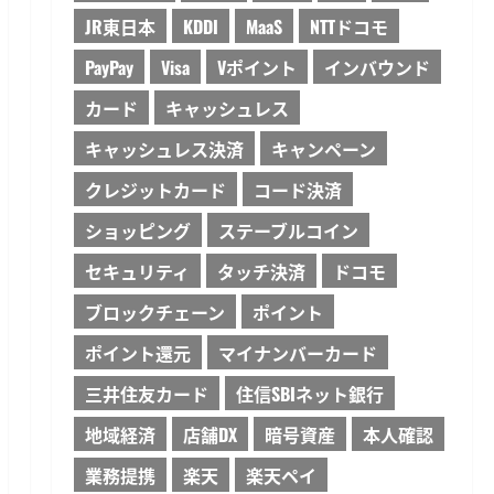
JR東日本
KDDI
MaaS
NTTドコモ
PayPay
Visa
Vポイント
インバウンド
カード
キャッシュレス
キャッシュレス決済
キャンペーン
クレジットカード
コード決済
ショッピング
ステーブルコイン
セキュリティ
タッチ決済
ドコモ
ブロックチェーン
ポイント
ポイント還元
マイナンバーカード
三井住友カード
住信SBIネット銀行
地域経済
店舗DX
暗号資産
本人確認
業務提携
楽天
楽天ペイ