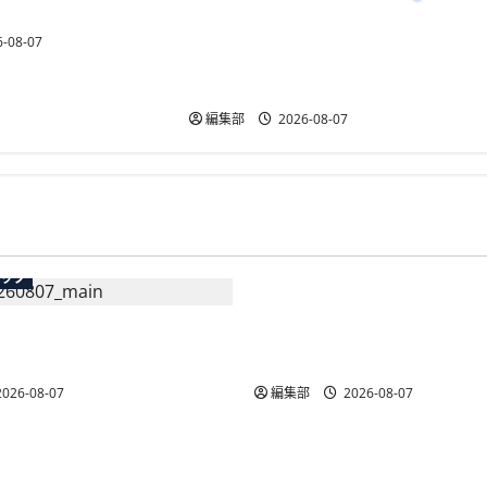
」を提供開始
NECとUrbanChain、降車を起点と
-08-07
する次世代駐車場サービスの実
証実験を9月開始
編集部
2026-08-07
広告
テック
総務省など7府省庁、Meta
生の記帳代行AI」β版を提
手SNS5社になりすまし詐
AP会員向けに無料で
策強化を合同要請
026-08-07
編集部
2026-08-07