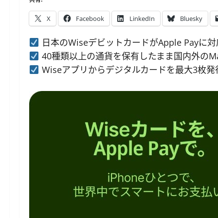
X
Facebook
LinkedIn
Bluesky
日本のWiseデビットカードがApple Pa
40種類以上の通貨を保有したまま国内外のMas
Wiseアプリからデジタルカードを最大3枚発