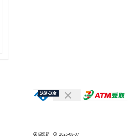
決済・送金
やXなど大
欺広告の対
セブン・ペイメントサービス、須賀川
市の妊婦支援給付金に「ATM受取」を
提供開始
編集部
2026-08-07