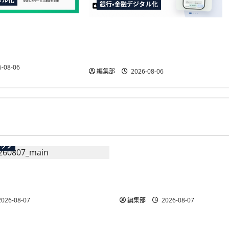
タル化
銀行・金融デジタル化
行の請求書買取に
TakeKApp、住宅ローン管理アプ
CK導入、公的個人認証
リ『わたしの住宅ローン管理』
を提供開始
-08-06
編集部
2026-08-06
広告
テック
総務省など7府省庁、Meta
生の記帳代行AI」β版を提
手SNS5社になりすまし詐
AP会員向けに無料で
策強化を合同要請
026-08-07
編集部
2026-08-07