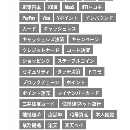
JR東日本
KDDI
MaaS
NTTドコモ
PayPay
Visa
Vポイント
インバウンド
カード
キャッシュレス
キャッシュレス決済
キャンペーン
クレジットカード
コード決済
ショッピング
ステーブルコイン
セキュリティ
タッチ決済
ドコモ
ブロックチェーン
ポイント
ポイント還元
マイナンバーカード
三井住友カード
住信SBIネット銀行
地域経済
店舗DX
暗号資産
本人確認
業務提携
楽天
楽天ペイ