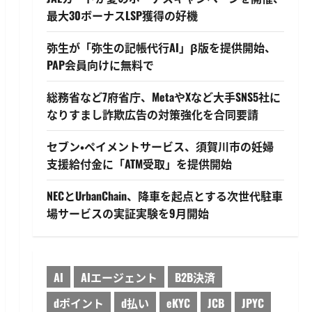
最大30ボーナスLSP獲得の好機
弥生が「弥生の記帳代行AI」β版を提供開始、
PAP会員向けに無料で
総務省など7府省庁、MetaやXなど大手SNS5社に
なりすまし詐欺広告の対策強化を合同要請
セブン・ペイメントサービス、須賀川市の妊婦
支援給付金に「ATM受取」を提供開始
NECとUrbanChain、降車を起点とする次世代駐車
場サービスの実証実験を9月開始
AI
AIエージェント
B2B決済
dポイント
d払い
eKYC
JCB
JPYC