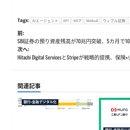
Tags:
AIエージェント
API
MCP
Webull
ウィブル証券
投
前:
SBI証券の預り資産残高が70兆円突破、5カ月で1
稿
次へ:
ナ
Hitachi Digital ServicesとStripeが戦
ビ
ゲ
関連記事
ー
銀行・金融デジタル化
シ
ョ
マネックス証券が米国株の23時
間取引に対応へ、12月6日から日