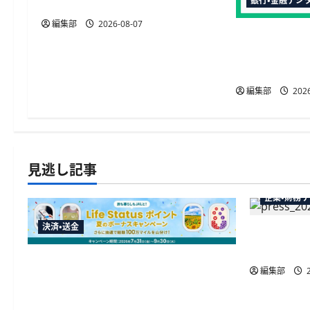
ン
銀行・金融デジ
中の取引が可能に
編集部
2026-08-07
三菱UFJ銀
TRUSTDO
を活用
編集部
2026
見逃し記事
企業・財務
決済・送金
弥生が「弥
供開始、P
JALカードが夏のボーナスキャンペー
編集部
2
ンを開催、最大30ボーナスLSP獲得の
好機