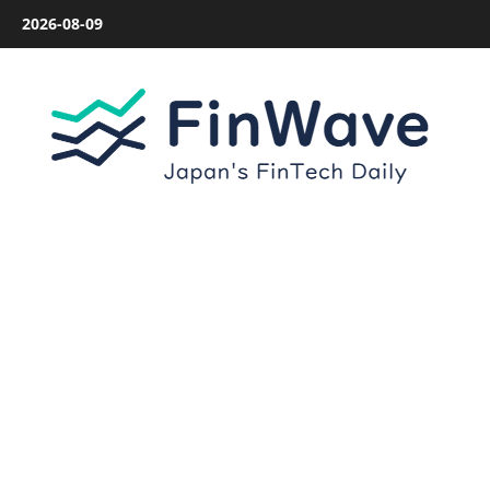
内
2026-08-09
容
を
ス
キ
ッ
プ