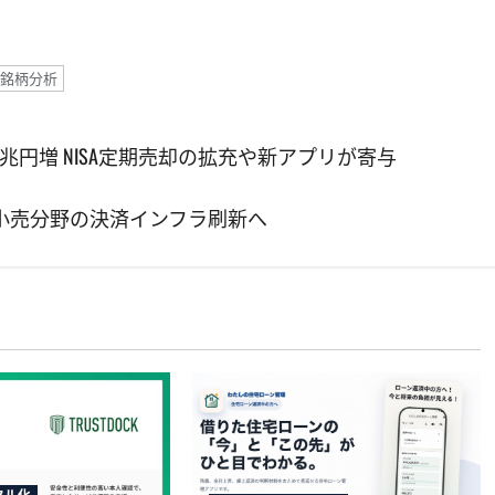
銘柄分析
0兆円増 NISA定期売却の拡充や新アプリが寄与
略的提携、保険・小売分野の決済インフラ刷新へ