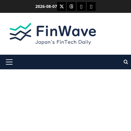
内
X
Threads
Bluesky
Mastodon
2026-08-07
容
を
ス
キ
ッ
プ
メ
イ
ン
メ
ニ
ュ
ー