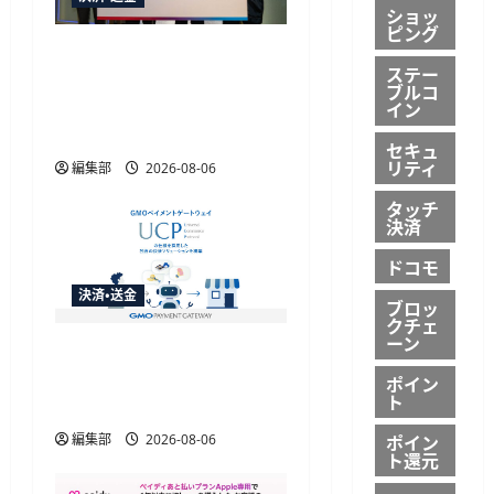
ショッ
ピング
HashPortとローソン、日
ステー
本初のコンビニ店頭ステ
ブルコ
ーブルコイン決済実証実
イン
験を実施
セキュ
リティ
編集部
2026-08-06
タッチ
決済
ドコモ
決済・送金
ブロッ
クチェ
ーン
GMO-PGがAIエージェント
購買の共通仕様「UCP」
ポイン
ト
準拠の決済基盤を構築
ポイン
編集部
2026-08-06
ト還元