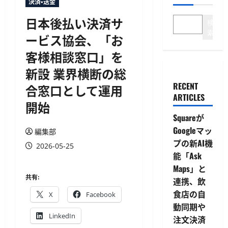
決済・送金
日本後払い決済サ
検
索
ービス協会、「お
客様相談窓口」を
新設 業界横断の総
RECENT
合窓口として運用
ARTICLES
開始
Squareが
Googleマッ
編集部
プの新AI機
2026-05-25
能「Ask
Maps」と
共有:
連携、飲
食店の自
X
Facebook
動同期や
LinkedIn
注文決済