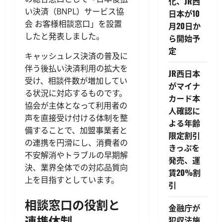
化、JR西
い決済（BNPL）サービス協
日本が10
会 お客様相談窓口」を設置
月20日か
したと発表しました。
ら開始予
定
キャッシュレス決済の普及に
伴う後払い決済利用の拡大を
JR西日本
受け、相談件数が増加してい
がマイナ
る状況に対応するものです。
カード本
協会が主体となって利用者の
人確認に
声を直接受け付ける体制を整
よる年齢
備することで、加盟事業者と
限定割引
の連携を円滑にし、消費者の
きっぷを
不安解消やトラブルの早期解
発売、運
決、業界全体での対応品質向
賃20%割
上を目指すとしています。
引
相談窓口の役割と
金融庁が
連携体制
犯収法施