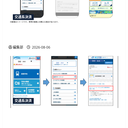
交通系決済
「e5489」と「エクスプレス予約」の連携強化、
JR西日本が10月20日から開始予定
編集部
2026-08-06
交通系決済
JR西日本がマイナカード本人確認による年齢限
定割引きっぷを発売、運賃20%割引