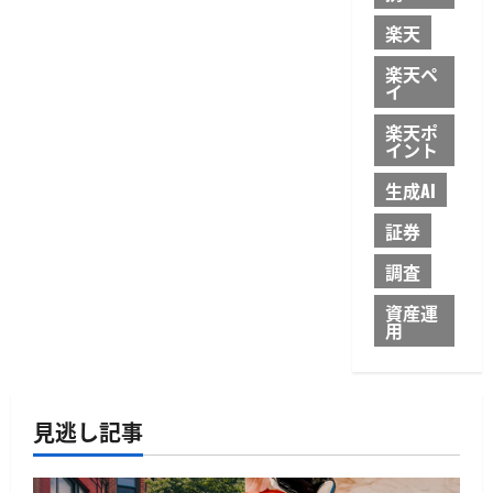
楽天
楽天ペ
イ
楽天ポ
イント
生成AI
証券
調査
資産運
用
見逃し記事