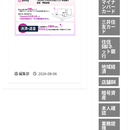
マイナ
ンバー
カード
三井住
友カー
決済・送金
ド
住信
Paidy調査、iPhone購入者
SBIネ
の9割が「あと払いプラン
ット銀
行
Apple専用」の継続利用を
希望
地域経
済
編集部
2026-08-06
店舗DX
暗号資
産
本人確
認
業務提
携