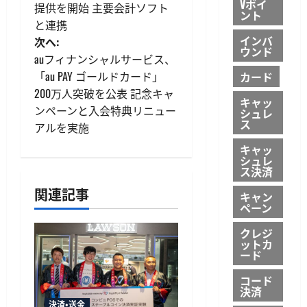
Vポイ
提供を開始 主要会計ソフト
ナ
ント
と連携
ビ
インバ
次へ:
ウンド
auフィナンシャルサービス、
ゲ
「au PAY ゴールドカード」
カード
200万人突破を公表 記念キャ
ー
キャッ
ンペーンと入会特典リニュー
シュレ
ス
シ
アルを実施
キャッ
ョ
シュレ
ス決済
ン
関連記事
キャン
ペーン
クレジ
ットカ
ード
コード
決済
決済・送金