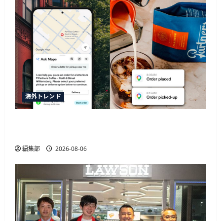
海外トレンド
SquareがGoogleマップの新AI機能「Ask Maps」と
連携、飲食店の自動同期や注文決済に対応
編集部
2026-08-06