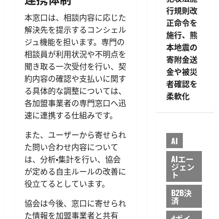
行規則改
本窓口は、相談内容に応じた
正命令を
解決先を提示するコンシェル
施行、熊
ジュ機能を担います。専門の
本地震の
相談員が利用状況や不明点を
寄附金送
聞き取る一次受付を行い、契
金や被災
約内容の確認や支払いに関す
者確認を
る具体的な調整については、
柔軟化
各加盟事業者の専門窓口へ迅
速に連携する仕組みです。
また、ユーザーから寄せられ
AI
た問い合わせ内容について
AIエー
は、分析・集計を行い、協会
ジェン
が定める自主ルールの改善に
ト
役立てるとしています。
B2B決
済
協会は今後、窓口に寄せられ
た情報を加盟事業者と共有
dポイ