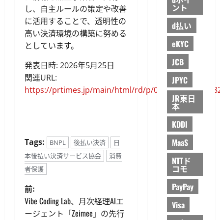
ント
し、自主ルールの策定や改善
に活用することで、透明性の
d払い
高い決済環境の構築に努める
eKYC
としています。
JCB
発表日時: 2026年5月25日
関連URL:
JPYC
https://prtimes.jp/main/html/rd/p/000000003.00018
JR東日
本
KDDI
Tags:
MaaS
BNPL
後払い決済
日
本後払い決済サービス協会
消費
NTTド
コモ
者保護
PayPay
投
前:
Vibe Coding Lab、月次経理AIエ
Visa
稿
ージェント「Zeimee」の先行