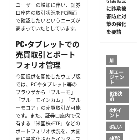
引業協会
ユーザーの増加に伴い、証券
に詐欺被
口座内の取引状況をPC画面
害防止対
で確認したいというニーズが
策の強化
高まっていたとしています。
を要請
PC・タブレットでの
売買取引とポート
AI
フォリオ管理
AIエー
ジェン
今回提供を開始したウェブ版
ト
では、PCやタブレット等の
ブラウザから「ブルーモ」
B2B決
済
「ブルーモインカム」「ブル
ーモコア」の売買取引が可能
dポイ
ント
です。また、証券口座内で保
有する「米国株・ETF」などの
d払い
ポートフォリオ状況を、大画
eKYC
面に最適化されたインターフ