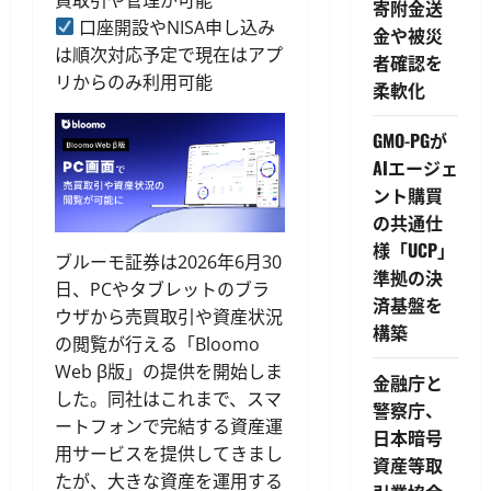
寄附金送
口座開設やNISA申し込み
金や被災
は順次対応予定で現在はアプ
者確認を
リからのみ利用可能
柔軟化
GMO-PGが
AIエージェ
ント購買
の共通仕
様「UCP」
ブルーモ証券は2026年6月30
準拠の決
日、PCやタブレットのブラ
済基盤を
ウザから売買取引や資産状況
構築
の閲覧が行える「Bloomo
Web β版」の提供を開始しま
金融庁と
した。同社はこれまで、スマ
警察庁、
ートフォンで完結する資産運
日本暗号
用サービスを提供してきまし
資産等取
たが、大きな資産を運用する