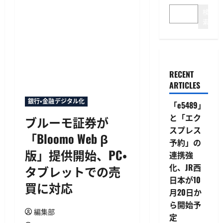
検
索
RECENT
ARTICLES
銀行・金融デジタル化
「e5489」
と「エク
ブルーモ証券が
スプレス
「Bloomo Web β
予約」の
版」提供開始、PC・
連携強
化、JR西
タブレットでの売
日本が10
買に対応
月20日か
ら開始予
編集部
定