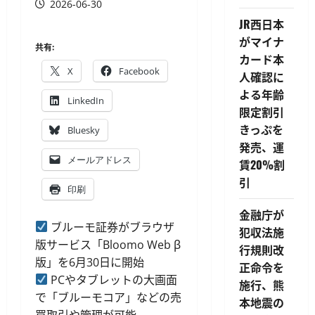
2026-06-30
JR西日本
がマイナ
共有:
カード本
X
Facebook
人確認に
よる年齢
LinkedIn
限定割引
きっぷを
Bluesky
発売、運
メールアドレス
賃20%割
引
印刷
金融庁が
ブルーモ証券がブラウザ
犯収法施
版サービス「Bloomo Web β
行規則改
版」を6月30日に開始
正命令を
PCやタブレットの大画面
施行、熊
で「ブルーモコア」などの売
本地震の
買取引や管理が可能