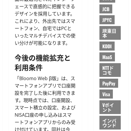
ェースで直感的に把握できる
JCB
デザインを採用しています。
JPYC
これにより、外出先ではスマ
ートフォン、自宅ではPCと
JR東日
本
いったマルチデバイスでの使
い分けが可能になります。
KDDI
今後の機能拡充と
MaaS
利用条件
NTTド
コモ
「Bloomo Web β版」は、ス
PayPay
マートフォンアプリで口座開
設を完了した後に利用できま
Visa
す。現時点では、口座開設、
Vポイ
スマート積立の設定、および
ント
NISA口座の申し込みはスマ
インバ
ートフォンアプリからのみ受
ウンド
け付けています。同社は今