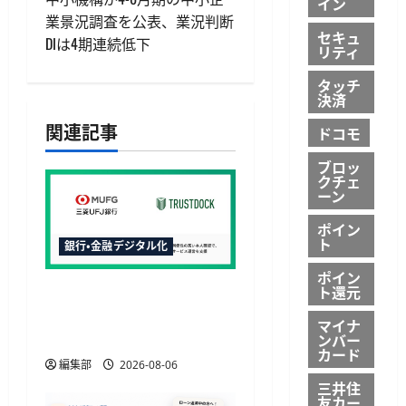
ビ
イン
業景況調査を公表、業況判断
ゲ
セキュ
DIは4期連続低下
リティ
ー
タッチ
決済
シ
関連記事
ドコモ
ョ
ブロッ
クチェ
ン
ーン
ポイン
ト
銀行・金融デジタル化
ポイン
ト還元
三菱UFJ銀行の請求書買取
にTRUSTDOCK導入、公的
マイナ
個人認証を活用
ンバー
カード
編集部
2026-08-06
三井住
友カー