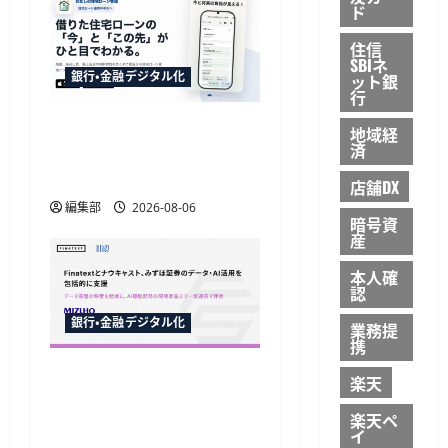
ド
住信
SBIネ
銀行・金融デジタル化
ット銀
行
TakeKApp、住宅ローン管
地域経
済
理アプリ『わたしの住宅
ローン管理』を提供開始
店舗DX
編集部
2026-08-06
暗号資
産
本人確
認
銀行・金融デジタル化
業務提
携
Finatextとナウキャスト、
楽天
みずほ証券のAI駆動開発
楽天ペ
とデータ基盤移行を包括
イ