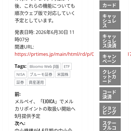
カード
後、これらの機能についても
順次ウェブ版で対応していく
キャッ
シュレ
予定としています。
ス
発表日時: 2026年6月30日 11
キャッ
時07分
シュレ
ス決済
関連URL:
https://prtimes.jp/main/html/rd/p/000000080.00011
キャン
ペーン
Tags:
Bloomo Web β版
ETF
クレジ
NISA
ブルーモ証券
米国株
ットカ
ード
証券
資産運用
コード
投
前:
決済
メルペイ、「EJOICA」でメル
稿
ショッ
カリポイントの取扱い開始へ
ピング
9月提供予定
ナ
ステー
次へ:
ブルコ
中小機構が4-6月期の中小企