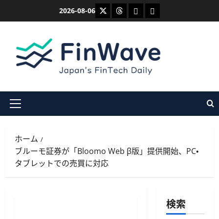
内
X
Threads
Bluesky
Mastodon
2026-08-06
容
を
ス
キ
ッ
プ
メ
イ
ン
ホーム
メ
ブルーモ証券が「Bloomo Web β版」提供開始、PC・
ニ
タブレットでの売買に対応
ュ
ー
検索