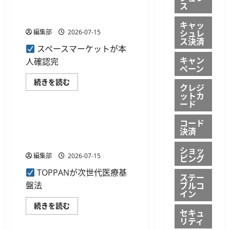
ド
ス
の本人確認完了で100ポイン
突
破、
ト進呈のキャンペーン開始
キャッ
若
年
シュレ
編集部
2026-07-15
層
ス決済
の
スペースマーケットが本
利
キャン
用
人確認完
増
ペーン
加
に
ス
続きを読む
クレジ
つ
ペ
ID・規制
ットカ
い
ー
ード
て
ス
さ
マ
ら
ー
TOPPANが仮名加工医療情報
コード
に
ケ
決済
のⅠ型認定を取得、希少疾患
読
ッ
む
ト
データの提供可能に
が
ショッ
初
編集部
2026-07-15
ピング
め
て
TOPPANが次世代医療基
の
ステー
本
ブルコ
盤法
人
イン
確
認
TOPPAN
続きを読む
完
セキュ
が
了
リティ
仮
で
名