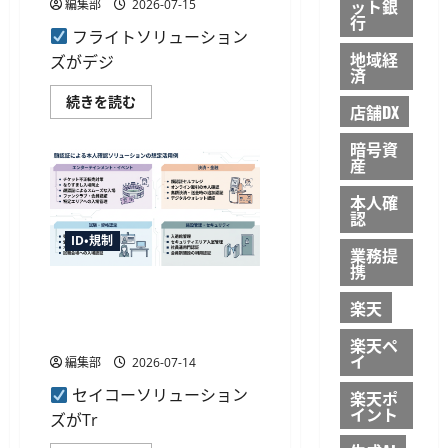
ット銀
編集部
2026-07-15
リ
ら
カ
行
に
ネ
フライトソリューション
読
ッ
む
地域経
ズがデジ
ト
済
ワ
ー
フ
続きを読む
ク
店舗DX
ラ
ス
イ
基
ト
盤
暗号資
ソ
に
産
リ
対
ュ
応、
ー
本人確
mdoc
シ
活
認
ョ
用
ン
ID・規制
に
業務提
ズ
つ
が
携
い
フ
て
セイコーソリューションズ、
ェ
さ
楽天
リ
TrustStampと顔認証で合意し
ら
カ
に
共同プロジェクト開始
ネ
読
楽天ペ
ッ
む
イ
編集部
2026-07-14
ト
ワ
セイコーソリューション
ー
楽天ポ
ク
イント
ズがTr
ス
の