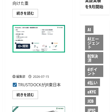
実証実験
ビ
向けた重
ス
を9月開始
を
開
次
続きを読む
始、
期
最
マ
適
イ
な
ナ
AI
方
ン
式
バ
を
ー
AIエー
選
カ
ジェン
定
ー
ト
ID・規制
に
ド
つ
は
い
2029
B2B決
て
TRUSTDOCK、JR東日本の
年
済
さ
度
「HirakeBA」にeKYC提供へ
ら
中
に
dポイ
に
確認業務をオンライン化
読
政
ント
む
府
編集部
2026-07-15
の
d払い
「デ
TRUSTDOCKがJR東日本
ジ
タ
eKYC
ル
TRUSTDOCK、
続きを読む
社
JR
JCB
会
東
の
日
実
本
JPYC
現
の