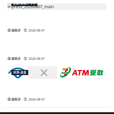
つ
企業・財務テック
い
て
さ
弥生が「弥生の記帳代行AI」β版を提供開始、
ら
に
PAP会員向けに無料で
読
む
編集部
2026-08-07
広告
総務省など7府省庁、MetaやXなど大手SNS5社に
なりすまし詐欺広告の対策強化を合同要請
編集部
2026-08-07
決済・送金
セブン・ペイメントサービス、須賀川市の妊婦支
援給付金に「ATM受取」を提供開始
編集部
2026-08-07