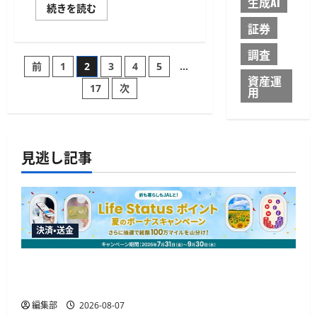
生成AI
学
セ
続きを読む
生
イ
証
証券
コ
プ
ー
ラ
ソ
ッ
調査
リ
投
ト
前
1
2
3
4
5
…
ュ
フ
ー
資産運
ォ
シ
17
次
稿
用
ー
ョ
ム
ン
へ
ズ、
の
検
TrustStamp
証
と
機
顔
ペ
能
見逃し記事
認
を
証
提
で
ー
供
合
に
意
つ
し
ジ
い
共
て
同
さ
決済・送金
プ
送
ら
ロ
に
ジ
読
JALカードが夏のボーナスキャンペーンを開催、
ェ
り
む
ク
最大30ボーナスLSP獲得の好機
ト
開
始
編集部
2026-08-07
に