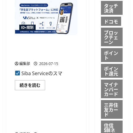
100
加
タッチ
ポ
工
決済
イ
医
ン
療
ト
情
ドコモ
進
報
呈
の
ID・規制
の
Ⅰ
ブロッ
キ
型
クチェ
ャ
認
ーン
Siba Serviceのスマホ学生証が
ン
定
ペ
を
フェリカネットワークス基盤
ー
ポイン
取
に対応、mdoc活用
ン
得、
ト
開
希
始
編集部
2026-07-15
少
ポイン
に
疾
つ
ト還元
Siba Serviceのスマ
患
い
デ
て
ー
マイナ
さ
Siba
続きを読む
タ
ンバー
ら
Service
の
ID・規制
に
の
カード
提
読
ス
供
む
マ
可
三井住
ホ
フライトソリューションズが
能
友カー
学
に
フェリカネットワークスの学
ド
生
に
証
つ
生証プラットフォームへ検証
が
い
住信
機能を提供
フ
て
SBIネ
ェ
さ