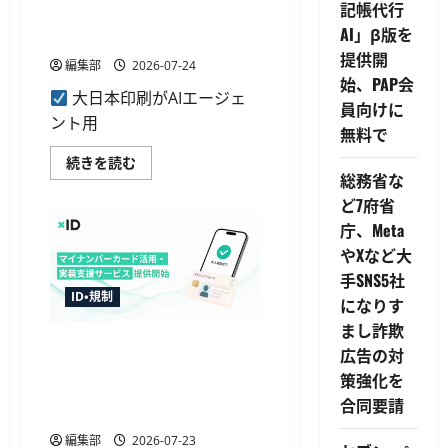
記帳代行
の安全な代理購入を支えるID
AI」β版を
管理機能を提供開始
提供開
編集部
2026-07-24
始、PAP会
大日本印刷がAIエージェ
員向けに
ント用
無料で
大
続きを読む
日
総務省な
本
ど7府省
印
刷、
庁、Meta
AI
エ
やXなど大
ー
ジ
手SNS5社
ェ
ID・規制
ン
になりす
ト
まし詐欺
の
安
xIDが民間企業向けにマイナ
広告の対
全
ンバーカード活用・実装支援
な
策強化を
代
サービスを開始、最適な方式
理
合同要請
を選定
購
入
編集部
2026-07-23
を