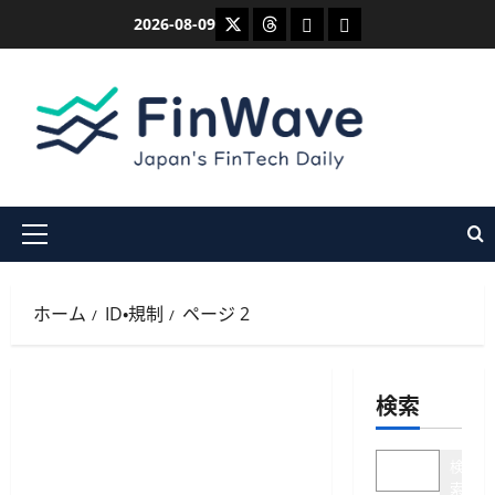
内
X
Threads
Bluesky
Mastodon
2026-08-09
容
を
ス
キ
ッ
プ
メ
イ
ン
ホーム
ID・規制
ページ 2
メ
ニ
ュ
検索
ー
検
索