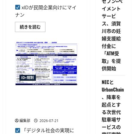
セブン・ペ
支
え
xIDが民間企業向けにマイ
イメント
る
ナン
ID
サービ
管
ス、須賀
理
xID
続きを読む
機
川市の妊
が
能
民
を
婦支援給
間
提
企
供
付金に
業
開
向
始
「ATM受
け
に
に
取」を提
つ
マ
い
供開始
イ
て
ナ
さ
ン
ら
ID・規制
バ
NECと
に
ー
読
UrbanChain
カ
む
次期マイナンバーカードは
ー
、降車を
ド
2029年度中に 政府の「デジ
活
起点とす
タル社会の実現に向けた重点
用・
実
る次世代
計画」
装
支
駐車場サ
編集部
2026-07-21
援
ービスの
サ
「デジタル社会の実現に
ー