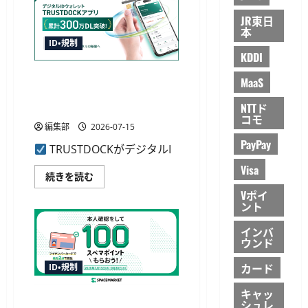
に
「HirakeBA」
向
JR東日
に
け
eKYC
本
た
提
ID・規制
重
供
点
KDDI
へ
計
確
画」
TRUSTDOCKアプリが累計300
認
MaaS
に
業
万ダウンロード突破、若年層
つ
務
い
を
NTTド
の利用増加
て
オ
コモ
さ
ン
編集部
2026-07-15
ら
ラ
に
PayPay
イ
TRUSTDOCKがデジタルI
読
ン
む
化
Visa
に
TRUSTDOCK
続きを読む
つ
ア
い
Vポイ
プ
て
ント
リ
さ
が
ら
累
インバ
に
計
読
ウンド
300
む
万
ダ
カード
ID・規制
ウ
ン
ロ
キャッ
スペースマーケットが初めて
ー
シュレ