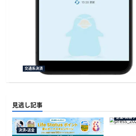
交通系決済
見逃し記事
企業・財務
決済・送金
弥生が「弥