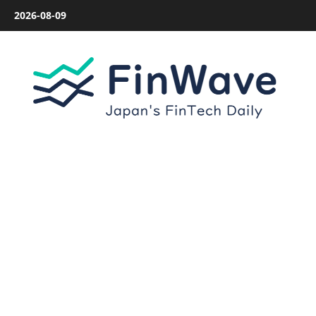
内
2026-08-09
容
を
ス
キ
ッ
プ