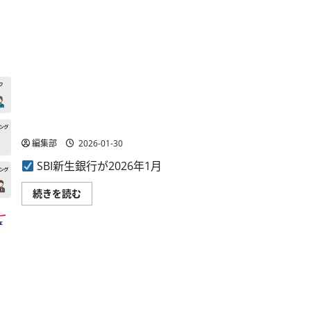
て
さ
ら
に
読
む
SBI新生銀行、次世代バンキングシステムの採用決定、
クラウド活用で地域金融を高度化
編集部
2026-01-30
SBI新生銀行が2026年1月
SBI
続きを読む
新
生
銀
行、
次
世
代
バ
ン
キ
ン
グ