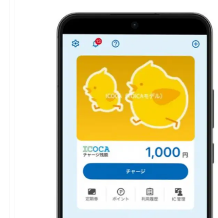
さ
銀
ら
6
に
行
読
体
む
制
へ
拡
大
に
つ
い
て
さ
ら
に
読
む