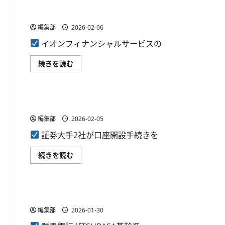
利
用
米ジェネシスと富士通、イオンフィナンシャルの窓口刷
が
可
編集部
2026-02-06
能
に。
イオンフィナンシャルサービスの
に
つ
い
米
続きを読む
て
ジ
さ
ェ
銀行・金融デジタル化
ら
ネ
に
シ
読
ス
む
みずほ証券と楽天証券、口座開設システムを共同開発
と
富
編集部
2026-02-05
士
通、
イ
証券大手2社が口座開設手続きを
オ
ン
フ
み
続きを読む
ィ
ず
ナ
ほ
銀行・金融デジタル化
ン
証
シ
券
ャ
と
群馬銀行がTSUBASA基幹系システムの共同化に基本合
ル
楽
の
天
編集部
2026-01-30
窓
証
口
券、
刷
口