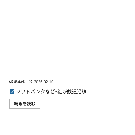
シ
ス
テ
ム
を
統
合
日
本
IBM
ら
と
協
働
し
ソフトバンクなど3社、鉄道沿線光ケーブル活用の専用
2029
年
線開始 金融の高速取引を支援
稼
働
編集部
2026-02-10
へ
に
ソフトバンクなど3社が鉄道沿線
つ
い
て
ソ
続きを読む
さ
フ
ら
ト
に
バ
読
ン
む
ク
な
ど