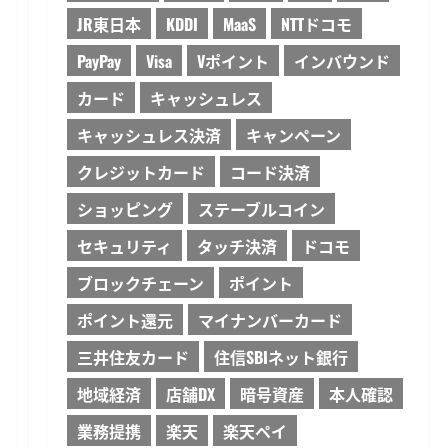
JR東日本
KDDI
MaaS
NTTドコモ
PayPay
Visa
Vポイント
インバウンド
カード
キャッシュレス
キャッシュレス決済
キャンペーン
クレジットカード
コード決済
ショッピング
ステーブルコイン
セキュリティ
タッチ決済
ドコモ
ブロックチェーン
ポイント
ポイント還元
マイナンバーカード
三井住友カード
住信SBIネット銀行
地域経済
店舗DX
暗号資産
本人確認
業務提携
楽天
楽天ペイ