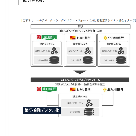
続きを読む
デ
ー
タ
が
日
本
NCR
コ
マ
ー
ス
の
金
融
IT
事
業
を
譲
受
へ、
外
為
や
統
合
銀行・金融デジタル化
与
交通系決済
信
領
域
の
JR東海とJR西日本、TOICAのAppleウォレット対応を
提