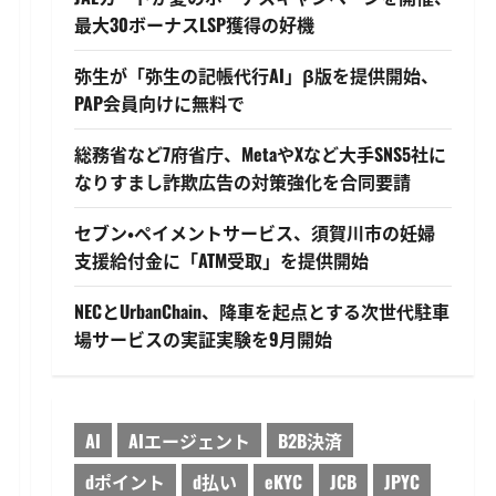
最大30ボーナスLSP獲得の好機
弥生が「弥生の記帳代行AI」β版を提供開始、
PAP会員向けに無料で
総務省など7府省庁、MetaやXなど大手SNS5社に
なりすまし詐欺広告の対策強化を合同要請
セブン・ペイメントサービス、須賀川市の妊婦
支援給付金に「ATM受取」を提供開始
NECとUrbanChain、降車を起点とする次世代駐車
場サービスの実証実験を9月開始
AI
AIエージェント
B2B決済
dポイント
d払い
eKYC
JCB
JPYC