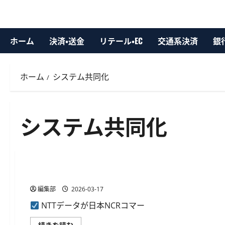
ホーム
決済・送金
リテール・EC
交通系決済
銀
ホーム
システム共同化
システム共同化
銀行・金融デジタル化
NTTデータが日本NCRコマースの金融IT事業を譲受
編集部
2026-03-17
NTTデータが日本NCRコマー
NTT