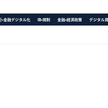
行・金融デジタル化
ID・規制
金融・経済政策
デジタル
へ、外為や統合与信領域の提供体制を強化