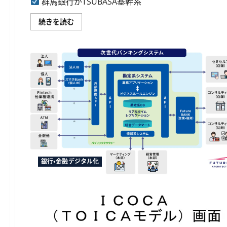
群馬銀行がTSUBASA基幹系
新
座
2500
開
席
設
群
続きを読む
規
シ
馬
模
ス
銀
で
テ
行
自
ム
が
己
を
TSUBASA
完
共
基
結
同
幹
率
開
系
が
発、
シ
21％
オ
ス
向
ン
テ
上
ラ
ム
に
イ
の
つ
ン
共
い
手
同
て
続
化
さ
き
に
ら
完
基
に
結
本
銀行・金融デジタル化
読
で
合
む
利
意、
便
2029
性
年
向
度
上
の
に
稼
つ
働
い
で
て
地