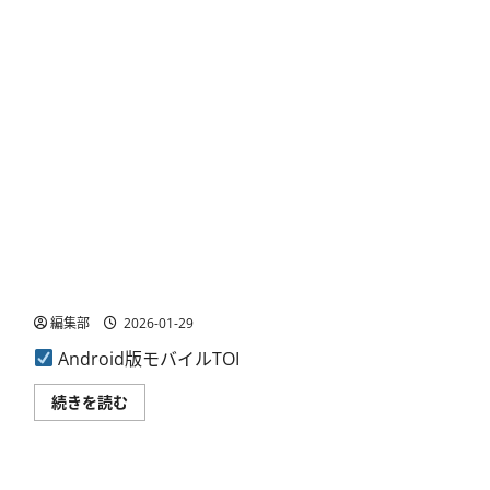
シ
ス
テ
ム
の
採
用
決
定、
ク
ラ
ウ
ド
活
用
で
地
Android版モバイルTOICA、2026年3月17日開始へ、JR2社
域
金
が新サービス発表
融
を
編集部
2026-01-29
高
度
Android版モバイルTOI
化
に
つ
Android
続きを読む
い
版
て
モ
さ
バ
ら
イ
に
ル
読