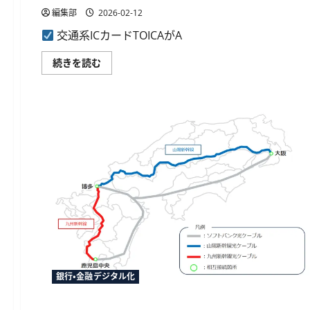
供
編集部
2026-02-12
体
制
交通系ICカードTOICAがA
を
強
化
JR
続きを読む
に
東
つ
海
い
と
て
JR
さ
西
ら
日
に
本、
読
TOICA
む
の
Apple
ウ
ォ
レ
ッ
ト
対
応
を
発
表。
iPhone
で
銀行・金融デジタル化
定
銀行・金融デジタル化
期
券