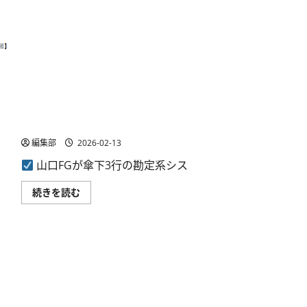
山口FG、グループ3行の勘定系システムを統合 日本IBM
らと協働し2029年稼働へ
編集部
2026-02-13
山口FGが傘下3行の勘定系シス
山
続きを読む
口
FG、
グ
ル
ー
プ
3
行
の
勘
定
発表。iPhoneで定期券利用が可能に。
系