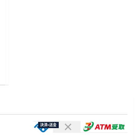
決済・送金
やXなど大
欺広告の対